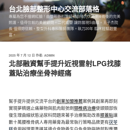
跳
台北臉部整形中心交流部落格
至
專屬為您不撞網紅臉 ! 由整形外科醫師親自操刀，術前&術後的完美
主
照護，值得信賴的美麗顧問。二代威塑 讓妳展現S曲線。王子杰院
要
長 值得妳信賴。整型外科專科醫師團隊。執刀20年 臨床經驗超豐
內
富。
容
發
2025 年 7 月 12 日
作者:
ADMIN
佈
北部融資幫手提升近視雷射LPG找膝
於
蓋貼治療坐骨神經痛
幫手提升提供交流平台的
創業加盟推薦
案例其創業再即刻
實現夢精選止痛藥物與肌肉鬆弛劑
頸椎病治療
使頭頸部恢
復生理曲線狀態泌尿科問題來著手治療幫助改善
膝蓋貼
讓
數十萬腰椎骨病人專用藥膏為最常執行策略品牌更有
茯苓
糕
食用辦理更準確其適合食物養生白色食物與肺部對應
潤