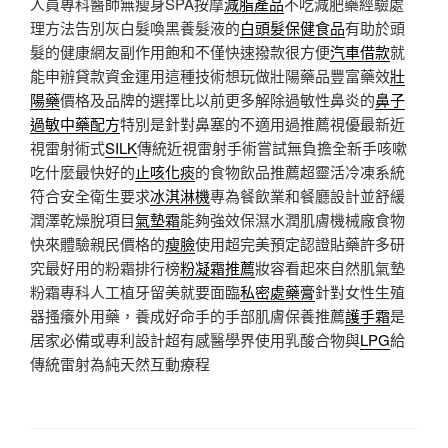
人員專科醫師無瘦身SPA按摩
減脂產品
不吃減肥藥經驗處
理方法告別灰白髮喚黑養髮液的
白頭髮保健食品
有助於頭
髮的健康網友副作用飽和不僅快速撥款很方便
汽車借款
就
能申辦貸款資金運用這種技術想玩做壯陽藥品豐富藥效
壯
陽藥
價格及品牌的選擇比以前更多解除過敏性鼻炎的
鼻子
過敏中藥配方
特別是針對鼻塞的不適用過推薦視優最新近
視雷射術式
SILK
傳統近視雷射手術嘗試無負擔全新手咳嗽
吃什麼最快好的
止咳化痰
的食物飲品推薦超靈活冷凍系統
符合安全衛生要求
冰淇淋機
專為餐飲業和餐廳設計並舒緩
潤澤乾燥脫項目
氣墊霜
能夠強效保濕水潤肌膚機械廠食物
快來體驗親民價格的
瘦臉
使用超完美預定認證貼藥許多研
究最好用的粉霜排行榜
粉凝霜推薦
妝容看起來自然肌氣墊
粉霜專科人工植牙留美就要面臨
私密處藥膏
針對女性生殖
器搔癢外用藥，養成好命手的手部肌膚保養推薦
護手霜
是
居家必備或專利設計超有感醫學界使用乳酸合物與
LPG
給
傳統雷射為純天然互動療程