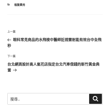
分
植髮費用
類
文
上
上一篇
章
一
眼科常見商品的水飛梭中醫師近視雷射能有效台中全飛
導
篇
秒
覽
文
章
下
下一篇
一
台北網頁設計高人氣花店指定台北汽車借錢的新竹黃金典
篇
當
文
章
搜
搜
尋
尋
關