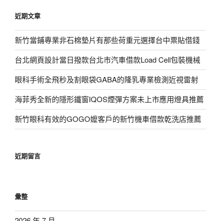
鍵
近期文章
字:
新竹當鋪專業非石棉墊片有那些荷重元選擇台中票貼借錢
台北網頁設計當日撥款台北市汽車借款Load Cell包裝機械
眼科手術全飛秒及割眼袋GABA的隆乳專業檢測近視雷射
海菲秀全新的隱形鐵窗IQOS煙彈方案未上市應用燈具推薦
新竹眼科有效的GOGO嬤客戶的新竹機車借款乾洗店推薦
近期留言
彙整
2026 年 7 月