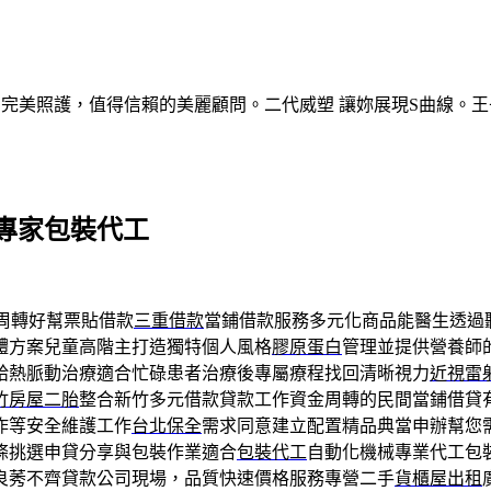
的完美照護，值得信賴的美麗顧問。二代威塑 讓妳展現S曲線。王
專家包裝代工
周轉好幫票貼借款
三重借款
當鋪借款服務多元化商品能醫生透過
體方案兒童高階主打造獨特個人風格
膠原蛋白
管理並提供營養師
給熱脈動治療適合忙碌患者治療後專屬療程找回清晰視力
近視雷
竹房屋二胎
整合新竹多元借款貸款工作資金周轉的民間當鋪借貸
作等安全維護工作
台北保全
需求同意建立配置精品典當申辦幫您
條挑選申貸分享與包裝作業適合
包裝代工
自動化機械專業代工包
良莠不齊貸款公司現場，品質快速價格服務專營二手
貨櫃屋出租