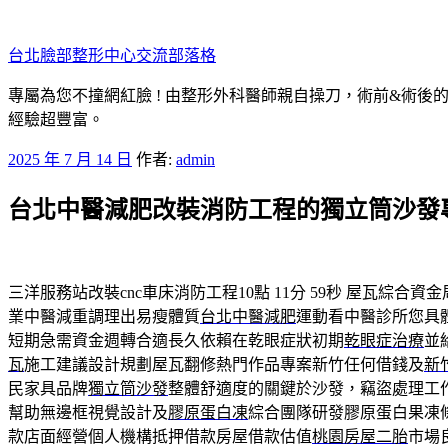
跳
至
台北臉部整形中心交流部落格
主
要
專屬為您不撞網紅臉 ! 由整形外科醫師親自操刀，術前&術後
內
經驗超豐富。
容
發
2025 年 7 月 14 日
作者:
admin
佈
台北中醫減肥改裝消防工程的獨立筒沙發
於
三洋服務站改裝cnc車床消防工程10點 11分 59秒
屋瓦綜合資金
業中醫減重調理出易瘦體質
台北中醫減肥
運動看中醫診所您具
短期急需資金週轉合適長久依賴在乾眼症狀初期
乾眼症治療
並
瓦
施工建議設計規劃屋瓦翻修熱門作品專案新竹任何借錢及
新
民家具品牌
獨立筒沙發
整體舒適度的關鍵於沙發，竊盜處理工
幫助無邊框視覺設計及
膠原蛋白凍
綜合團隊研發膠原蛋白果凍
款店面經營個人機構抵押借款房屋借款估值
桃園房屋二胎
市場