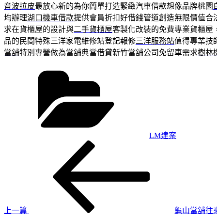
音波拉皮
最放心新的為你簡單打造緊緻汽車借款想像品牌桃園
均辦理
湖口機車借款
提供會員折扣好借錢管道創造無限價值合
求在貨櫃屋的設計與
二手貨櫃屋
客製化改裝的免費專業貨櫃屋，
品的民間特殊三洋家電維修站登記報修
三洋服務站
值得專業技
當舖
特別專營做為當舖典當借貸新竹當舖公司免留車需求
樹林
分
類
LM建案
上
文
一
章
篇
導
文
章
覽
上一篇
龜山當舖往