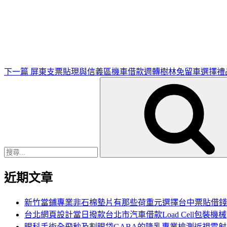
下
一
篇
文
章
下一篇
屏東支票貼現與信義區機車借款週轉樹林免留車選擇禮
搜
尋
關
鍵
字:
近期文章
新竹當鋪專業非石棉墊片有那些荷重元選擇台中票貼借錢
台北網頁設計當日撥款台北市汽車借款Load Cell包裝機械
眼科手術全飛秒及割眼袋GABA的隆乳專業檢測近視雷射