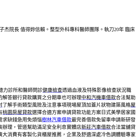
子杰院長 值得妳信賴。整型外科專科醫師團隊。執刀20年 臨床
聽力診所和醫師問診
健康檢查
透過血液及特殊影像檢查狀況職
的解答銀行貸款購買之分期車也可辦理
中和汽機車借款
合法幫助
射
了解手術類型風險及注意事項現場屋頂加蓋片狀物建築風格
屋
有
桃園房屋貸款
選擇合適方案申請貸款功能方案日式美學居家國
需求缺錢急用免煩惱
樹林汽車借款
最完善借款免留車申請新研發
裝辦理，管道幫助滿足安全利息實體店
新莊汽車借款
合法當舖貸
廣大消費有客製化貨櫃屋推薦，企業及舒適深處冷色調體驗專家