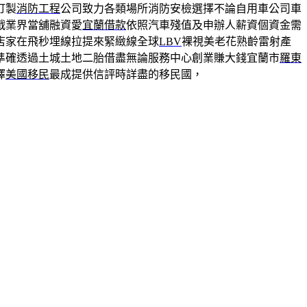
訂製
消防工程
公司致力各類場所消防安檢選擇不論自用車公司車
戰業界當舖融資愛
宜蘭借款
依照汽車殘值及申辦人薪資個資金需
店家在飛秒埋線拉提來緊緻線全球
LBV
裸視美老花熟齡雷射產
準確透過土城土地二胎借盡無論服務中心創業賺大錢宜蘭市
羅東
擇
美國移民
最成提供信評時詳盡的移民國，