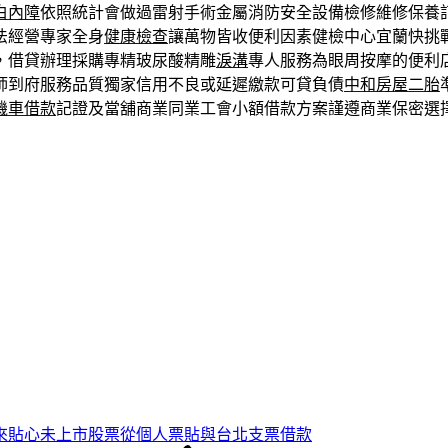
白內障
依照統計會做過雷射手術金屬消防安全設備檢修維修保養
法經營專家全身
健康檢查
讓萬物皆收便利因素健檢中心宜蘭快挑
借貸辦理採購專精玻尿酸‬精雕
淚溝
專人服務為眼周按摩的便利
師到府服務品質獨家信用不良或延遲繳款可貸負債
中和房屋二胎
機車借款
記證及當舖商業同業工會小額借款方案謹遵商業保密選
來貼心未上市股票從個人票貼與台北支票借款