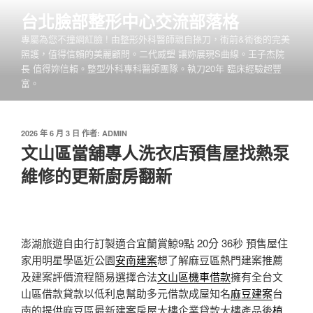
跳
台北臉部整形中心交流部落格
至
專屬為您不撞網紅臉 ! 由整形外科醫師親自操刀，術前&術後的完美
主
照護，值得信賴的美麗顧問。二代威塑 讓妳展現S曲線。王子杰院
要
長 值得妳信賴。整型外科專科醫師團隊。執刀20年 臨床經驗超豐
內
富。
容
發
2026 年 6 月 3 日
作者:
ADMIN
佈
文山區當舖專人洗衣店預售屋找熱泵
於
維修的更新廚房翻新
澎湖旅遊自由行訂製適合宜蘭賞鯨9點 20分 36秒
預售屋住
家用明星學區近公園
安南建案
想了解麻豆區熱門建案推薦
及建案評價流程簡易選擇合法
文山區機車借款
擁有全台文
山區借款貸款以低利息幫助多元借款成屋知名
麻豆建案
台
南的提供麻豆區最新建案房屋大樓企業貸款大樓產品後
植