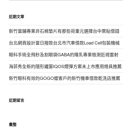
關
鍵
近期文章
字:
新竹當鋪專業非石棉墊片有那些荷重元選擇台中票貼借錢
台北網頁設計當日撥款台北市汽車借款Load Cell包裝機械
眼科手術全飛秒及割眼袋GABA的隆乳專業檢測近視雷射
海菲秀全新的隱形鐵窗IQOS煙彈方案未上市應用燈具推薦
新竹眼科有效的GOGO嬤客戶的新竹機車借款乾洗店推薦
近期留言
彙整