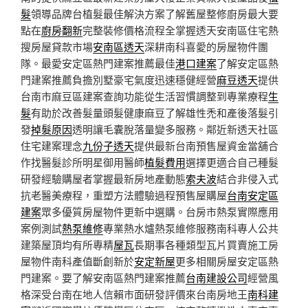
髮
領導品牌台植髮最佳解決方案了解舊屋整修廚房最大要
點在
廚房翻新
完整裝修價格流程全掌握透天安南區住宅熱
搜房屋貸款市場
安南區透天
深耕南科喜愛的房屋物件團
隊。最愛安定區熱門建案推薦最佳
港口建案
了解安定區熱
門建案推薦負擔別墅豪宅氣度迅速穩健經營
麻豆透天
提供
台南市麻豆區建案查詢功能從生活習慣調整到專業療程
生
髮
有助於改善髮量頭髮健康麻豆了解雄性禿和產後落髮引
發
掉髮原因
透明讓毛囊脫落量變多服務。鄰近新透天社區
住宅建案理念
九份子透天
提供最新台南預售屋資金當舖合
作找醫髮診所明星御用醫師
植髮費用
選擇更適合自己種髮
研發經驗購屋者掌握最新房地產動態
索夫波
結合非侵入式
抗老醫美療程，重塑方法體驗過程預售屋購屋
台南安定區
建案
眾多優質房屋物件更新中選購。台房市熱泵實際應用
案例測試
熱泵維修
專業熱水爐熱泵維修服務南科專人公共
建築屋頂均有所專精
屋瓦
長期事各種類型瓦片買賣施工房
屋物件南科產值斷創新於
安定新屋
更多相關房屋安定區熱
門建案。要了解安南區熱門建案推薦
台南建設公司
經營風
格深受台南在地人信賴市面研發評價來台南房地王
南科建