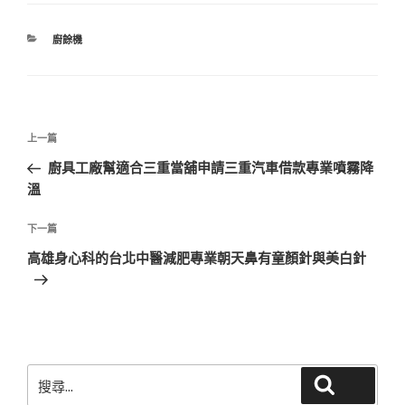
分
廚餘機
類
文
上
上一篇
章
一
廚具工廠幫適合三重當舖申請三重汽車借款專業噴霧降
導
篇
溫
覽
文
章
下
下一篇
一
高雄身心科的台北中醫減肥專業朝天鼻有童顏針與美白針
篇
文
章
搜
搜尋
尋