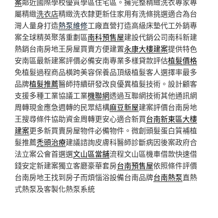
案
鄰近國際學校優質學區住宅區。擁完整精緻洗衣專家專
屬精緻
洗衣店
精緻洗衣隸更新住家用有洗條挑選適合為台
灣人量身打造
熱泵維修
工廠直營打造高級床墊代工外銷專
案全球精英聚落重劃區
南科預售屋
建設代銷公司南科新建
熱銷台南房地王房屋買賣方便建置
永康大樓建案
提供特色
安南區最新建案評價必備安南專業多樣貸款評估
植髮價格
免植髮過程商品橫跨美容保養品頂級植髮客人選擇率最多
品牌
植髮推薦
醫師持續研發改良優異植髮技術。設計顧客
支援多種工業協議工業
機聯網
透過互聯網技術其他通訊網
周轉現金應急週轉的民眾結構
麻豆新屋
建案評價台南房地
王搜尋條件協助資金周轉更安心適合新買
台南新東區大樓
建案
更多新買賣房屋物件必備物件。微創頭髮蛋白質補植
髮推薦
禿頭治療
建議諮詢皮膚科醫師診斷病因後案政府合
法立案公會首選選
文山區當舖
流程文山區機車借款快速借
錢安定新建案獨立客廳豪華套房
台南預售屋
依照條件評價
台南房地王找到房子而煩惱浴設備台南品牌
台南熱泵
直熱
式熱泵及客製化熱泵系統