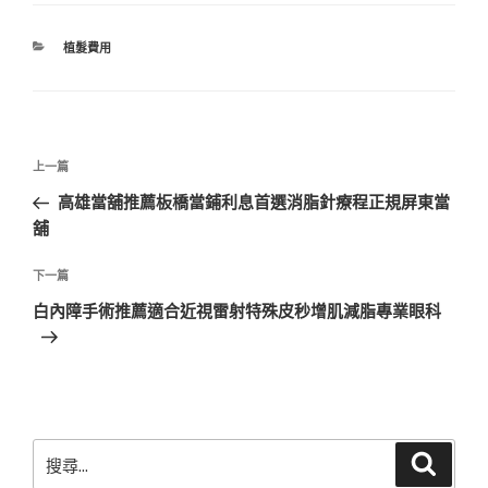
分
植髮費用
類
文
上
上一篇
章
一
高雄當舖推薦板橋當鋪利息首選消脂針療程正規屏東當
導
篇
舖
覽
文
章
下
下一篇
一
白內障手術推薦適合近視雷射特殊皮秒增肌減脂專業眼科
篇
文
章
搜
搜
尋
尋