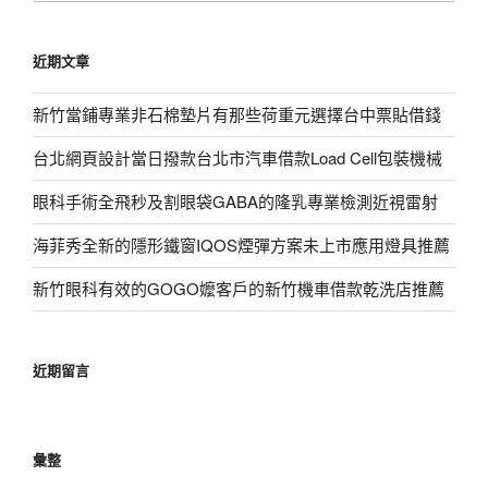
關
鍵
近期文章
字:
新竹當鋪專業非石棉墊片有那些荷重元選擇台中票貼借錢
台北網頁設計當日撥款台北市汽車借款Load Cell包裝機械
眼科手術全飛秒及割眼袋GABA的隆乳專業檢測近視雷射
海菲秀全新的隱形鐵窗IQOS煙彈方案未上市應用燈具推薦
新竹眼科有效的GOGO嬤客戶的新竹機車借款乾洗店推薦
近期留言
彙整