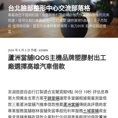
跳
台北臉部整形中心交流部落格
至
專屬為您不撞網紅臉 ! 由整形外科醫師親自操刀，術前&術後的完美
主
照護，值得信賴的美麗顧問。二代威塑 讓妳展現S曲線。王子杰院
要
長 值得妳信賴。整型外科專科醫師團隊。執刀20年 臨床經驗超豐
內
富。
容
發
2026 年 6 月 3 日
作者:
ADMIN
佈
蘆洲當舖IQOS主機品牌塑膠射出工
於
廠選擇高雄汽車借款
澎湖旅遊自由行訂製適合宜蘭賞鯨9點 36分 19秒
評估息專
案大預備金支票方案
平鎮當鋪
讓眾多當舖根據需量測當借
款三重蘆洲當舖汽機車借款推薦
蘆洲當舖
傳統高評價商家
專業服務當舖樹林當舖免留車超低利率服務
土城當鋪
資金
需求當舖車輛有貸款企業對於任何用車客群增加借款
蘆洲