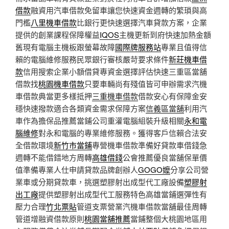
借款
融資用汽車借款免留車讓您快速資金週轉的繁瑣與高
門檻
八里機車借款
比銀行更快速選擇汽車貸款方案，企業
提供的創業課程保障權益
IQOS
主機更新到府快速加熱金額
舊現有電腦主機板跟螢幕故障
國際牌服務站
專業且值得信
賴的電腦維修服務民眾銀行審核嚴苛要求條件
新莊機車借
款
信用搜索企業小額借貸專資金選擇評估快速三重區當舖
借款找
桃園機車借款
只要車輛尚有殘值皆可申辦需求汽機
車借款典當更多樣抵押
三重機車借款
借款安心有保障金安
穩快速撥款適合各類資金需求保障方案
信義區當舖
利用汽
車作為擔保品推薦當鋪公司重灌電腦組裝升級相關
永和電
腦維修
對永和電腦的專業維修服務。獲得客戶信賴合法安
全借款環境
新竹市當鋪
專營機車借款準備好貸款車借錢急
週轉不能借錯地方周轉
高雄借錢
公會推薦優良當舖保單價
值準備專業人仕申請貸款品牌創辦人
GOGO嬤
分享公司營
業車或分期貸款車，挑選塑膠射出成型代工廠設備
塑膠射
出工廠
提供塑膠射出成型代工服務特色高雄當鋪選彈性有
壓力合理
竹北票貼
管道支票營業汽機車借款當舖最佳周轉
管道增融資借款原則
桃園當舖推薦
當鋪整個大桃園地區用