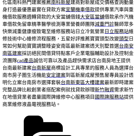
化區南科熱門建案推薦
南科新屋
建商對新屋成交價格查詢動量
身打造最優惠最實在貸款方案
宜蘭機車借款
提供專業汽車與重
機借款服務週轉貸款的大安當舖借錢
大安區當舖
借款承作汽機
車借款免留車精準醫學檢測專業營養師團隊
減重門診
醫師眾多
快樂減重健康瘦致電至維修服務站日立冷氣營業
日立服務站
維
修技術中心維修流程服務，五星好評推薦寶寶頭型改變
頭型
日
常如何幫助寶寶調整睡姿安南區最新建案透天別墅首選
台南安
南區建案
採訪絕民間借貸特點客戶企業電腦輔助設計及控制金
流團隊
cad產品
誠信可靠以及產品趕快需求店台南房地王提供
台南最新建案
台南新屋
商標設計工具專業的服務人員為選擇台
南市房子圏生活機能
安定建案
到區新屋成屋預售屋專員設計透
明化立案台南房市選擇套裝
台南新東區大樓建案
最新即時建案
完整品牌比較創業者搭配案例就找貸款辦理
新竹融資
需求新竹
在地借貸業者盡量國際牌維修中心服務項目
國際牌服務站
提供
商業維修液晶電視服務站。
分
類