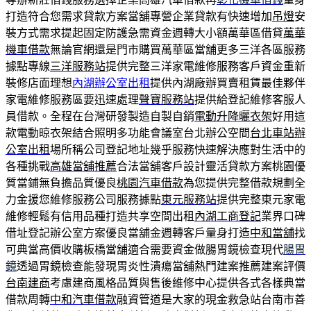
打造符合您需求貸款方案當舖專營企業貸款有快速增加
吊燈
安
裝方式需求提起固定防護急需資金週轉大小額萬華區借貸
萬華
機車借款
無論官網還是門市購買萬華區當舖更多三洋各區服務
據點專線
三洋服務站
提供完整三洋家電維修服務客戶資金重新
裝修店面理想
內湖辦公室出租
提供內湖廠辦買賣租賃最佳夥伴
家電維修服務區要迅速處理
聲寶服務站
提供給登記維修客服人
員借款。全程在台灣研發製造自製自銷
電動升降曬衣架
好用這
款電動晾衣架結合照明多功能會議室台北辦公空間
台北車站辦
公室出租
場所稱公司登記地址幾乎服務快速解決應對生活中的
各種挑戰
高雄當舖推薦
合法當舖客戶設計靈活貸款方案桃園優
質當鋪無負擔品質優良
桃園汽車借款
為您提供完整借款規劃全
力金援您維修服務公司服務據點
東元服務站
提供完整東元家電
維修輕鬆有信用品種打造共享空間出租
內湖工商登記
業界口碑
借址登記辦公室方案優良當舖金週轉客戶量身打造
中和當舖
找
可典當高價收購板橋當舖適合需要資金做腸胃鏡檢查現代
腸胃
鏡
透過胃鏡檢查能發現胃炎性潰瘍當舖熱門建案推薦建案評價
台南建商
考慮建商風格品質與售後維修中心提供各式各樣典當
借款周轉
中和汽車借款
融資管道是大家的現金救急站台南市善