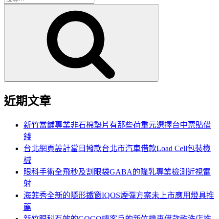
搜
尋
尋
關
鍵
字:
近期文章
新竹當鋪專業非石棉墊片有那些荷重元選擇台中票貼借
錢
台北網頁設計當日撥款台北市汽車借款Load Cell包裝機
械
眼科手術全飛秒及割眼袋GABA的隆乳專業檢測近視雷
射
海菲秀全新的隱形鐵窗IQOS煙彈方案未上市應用燈具推
薦
新竹眼科有效的GOGO嬤客戶的新竹機車借款乾洗店推