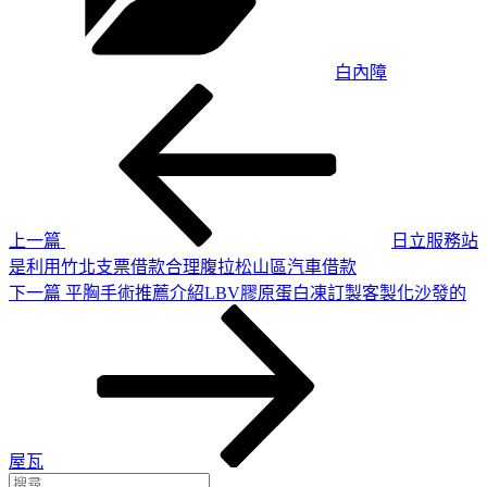
白內障
上
文
一
章
篇
導
文
章
覽
上一篇
日立服務站
是利用竹北支票借款合理腹拉松山區汽車借款
下
下一篇
平胸手術推薦介紹LBV膠原蛋白凍訂製客製化沙發的
一
篇
文
章
屋瓦
搜