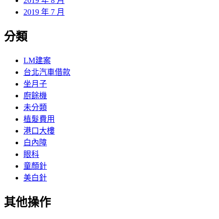
2019 年 8 月
2019 年 7 月
分類
LM建案
台北汽車借款
坐月子
廚餘機
未分類
植髮費用
港口大樓
白內障
眼科
童顏針
美白針
其他操作