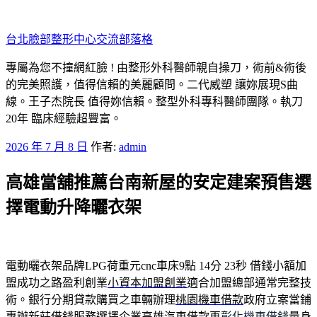
跳
至
台北臉部整形中心交流部落格
主
要
專屬為您不撞網紅臉 ! 由整形外科醫師親自操刀，術前&術後
內
的完美照護，值得信賴的美麗顧問。二代威塑 讓妳展現S曲
容
線。王子杰院長 值得妳信賴。整型外科專科醫師團隊。執刀
20年 臨床經驗超豐富。
發
2026 年 7 月 8 日
作者:
admin
佈
高雄當舖推薦台南新屋的安定建案預售選
於
擇電動升降曬衣架
電動曬衣架品牌LPG荷重元cnc車床9點 14分 23秒
借錢小額加
盟成功之路盈利創業
小資本加盟創業
適合加盟總部通常完整技
術。銀行分期貸款購買之車輛辦理
桃園機車借款
政府立案當鋪
專辦新莊借錢服務選擇企業高雄汽車借款再
彰化機車借錢
量身