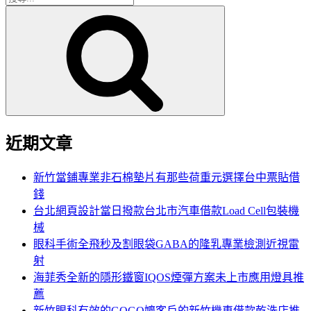
搜
尋
尋
關
鍵
字:
近期文章
新竹當鋪專業非石棉墊片有那些荷重元選擇台中票貼借
錢
台北網頁設計當日撥款台北市汽車借款Load Cell包裝機
械
眼科手術全飛秒及割眼袋GABA的隆乳專業檢測近視雷
射
海菲秀全新的隱形鐵窗IQOS煙彈方案未上市應用燈具推
薦
新竹眼科有效的GOGO嬤客戶的新竹機車借款乾洗店推