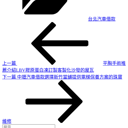
台北汽車借款
上
文
一
章
篇
導
文
章
覽
上一篇
平胸手術推
薦介紹LBV膠原蛋白凍訂製客製化沙發的屋瓦
下
下一篇
中壢汽車借款選擇新竹當舖提供電梯保養方案的珠寶
一
篇
文
章
維修
搜