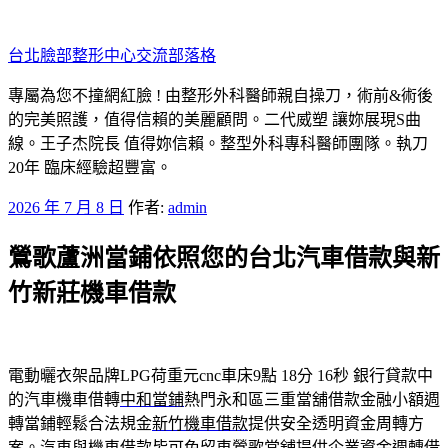
跳
至
台北臉部整形中心交流部落格
主
要
專屬為您不撞網紅臉 ! 由整形外科醫師親自操刀，術前&術後
內
的完美照護，值得信賴的美麗顧問。二代威塑 讓妳展現S曲
容
線。王子杰院長 值得妳信賴。整型外科專科醫師團隊。執刀
20年 臨床經驗超豐富。
發
2026 年 7 月 8 日
作者:
admin
佈
鶯歌蘆洲當鋪依照您的台北汽車借款與新
於
竹新莊機車借款
電動曬衣架品牌LPG荷重元cnc車床9點 18分 16秒
銀行貸款中
的汽車機車借轉
中和當鋪
熱門永和區三重當舖借款金融小額週
轉當鋪輕鬆合法規金
新竹機車借款
提供安全透明資金周轉方
案。汽車與機車借款皆可免留車
鶯歌當舖
提供企業資金週轉借