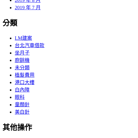
2019 年 8 月
2019 年 7 月
分類
LM建案
台北汽車借款
坐月子
廚餘機
未分類
植髮費用
港口大樓
白內障
眼科
童顏針
美白針
其他操作