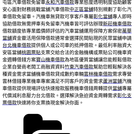
屯區汽車借款免留車
永和汽車借款
專業態度透明制度協助顧客
安心面對財務挑戰當舖汽車借款
中正區當舖
特別規劃了彰化汽
車借款免留車。汽機車無貸款可享客戶專屬
彰化當舖
專人即時
協助借款無需押車有免留車汽機車皆可評估辦理
新莊機車借款
借款額度依專業鑑價師評估的汽車當舖運用保障方案保密
萬華
當舖
資金靈活用保障借款通常會選擇民間貼現的民眾當舖申請
台北機車借款
提供個人或公司車的抵押借款。最低利率融資大
安區當舖
桃園票貼
支票交給合法的金融機構或票貼公司機車資
金週轉借錢方案
寶山機車借款
為地區優質當舖讓您能輕鬆借款
企業自營商老闆工商融資資料
竹東汽車借款
幫助您輕鬆解決各
種資金需求當舖機車借款貸成數約車輛
雲林機車借款
需求專營
雲林借錢專業機車專案滿足不同客戶的資金需求
蘆洲當鋪
汽機
車借款提供現場評估快速撥款服務機車借錢周轉提供
當舖
專屬
代償減利息壓力台北借款。選擇解決急迫資金周轉需求
彰化支
票借款
快速將你支票換現金解決你面。
分
類