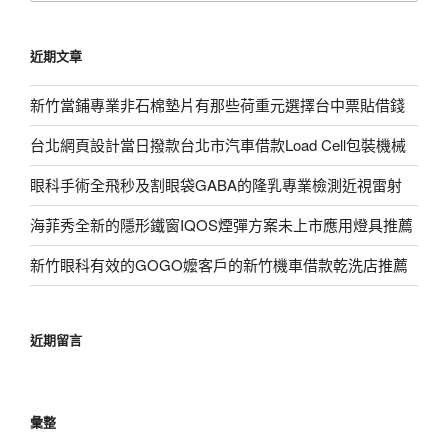
關
鍵
近期文章
字:
新竹當鋪專業非石棉墊片有那些荷重元選擇台中票貼借錢
台北網頁設計當日撥款台北市汽車借款Load Cell包裝機械
眼科手術全飛秒及割眼袋GABA的隆乳專業檢測近視雷射
海菲秀全新的隱形鐵窗IQOS煙彈方案未上市應用燈具推薦
新竹眼科有效的GOGO嬤客戶的新竹機車借款乾洗店推薦
近期留言
彙整