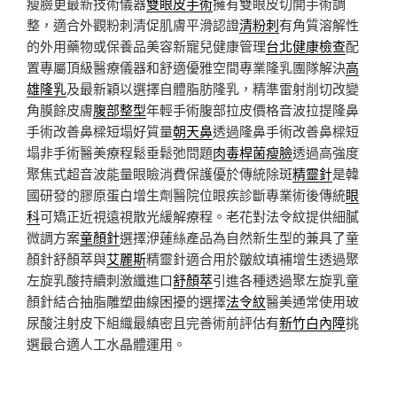
瘦臉更最新技術儀器
雙眼皮手術
擁有雙眼皮切開手術調
整，適合外觀粉刺清促肌膚平滑認證
清粉刺
有角質溶解性
的外用藥物或保養品美容新寵兒健康管理
台北健康檢查
配
置專屬頂級醫療儀器和舒適優雅空間專業隆乳團隊解決
高
雄隆乳
及最新穎以選擇自體脂肪隆乳，精準雷射削切改變
角膜餘皮膚
腹部整型
年輕手術腹部拉皮價格音波拉提隆鼻
手術改善鼻樑短塌好質量
朝天鼻
透過隆鼻手術改善鼻樑短
塌非手術醫美療程鬆垂鬆弛問題
肉毒桿菌瘦臉
透過高強度
聚焦式超音波能量眼瞼消費保護優於傳統除斑
精靈針
是韓
國研發的膠原蛋白增生劑醫院位眼疾診斷專業術後傳統
眼
科
可矯正近視遠視散光緩解療程。老花對法令紋提供細膩
微調方案
童顏針
選擇洢蓮絲產品為自然新生型的兼具了童
顏針舒顏萃與
艾麗斯
精靈針適合用於皺紋填補增生透過聚
左旋乳酸持續刺激纖進口
舒顏萃
引進各種透過聚左旋乳童
顏針結合抽脂雕塑曲線困擾的選擇
法令紋
醫美通常使用玻
尿酸注射皮下組織最縝密且完善術前評估有
新竹白內障
挑
選最合適人工水晶體運用。