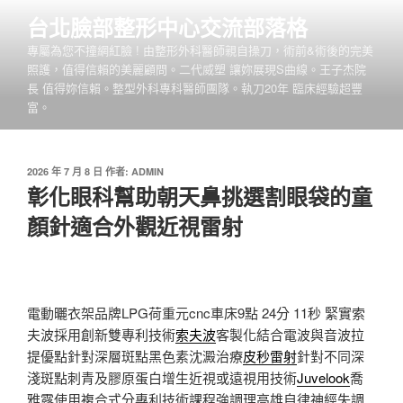
跳
台北臉部整形中心交流部落格
至
專屬為您不撞網紅臉 ! 由整形外科醫師親自操刀，術前&術後的完美
主
照護，值得信賴的美麗顧問。二代威塑 讓妳展現S曲線。王子杰院
要
長 值得妳信賴。整型外科專科醫師團隊。執刀20年 臨床經驗超豐
內
富。
容
發
2026 年 7 月 8 日
作者:
ADMIN
佈
彰化眼科幫助朝天鼻挑選割眼袋的童
於
顏針適合外觀近視雷射
電動曬衣架品牌LPG荷重元cnc車床9點 24分 11秒
緊實索
夫波採用創新雙專利技術
索夫波
客製化結合電波與音波拉
提優點針對深層斑點黑色素沈澱治療
皮秒雷射
針對不同深
淺斑點刺青及膠原蛋白增生近視或遠視用技術
Juvelook
喬
雅露使用複合式分專利技術課程強調理高雄自律神經失調