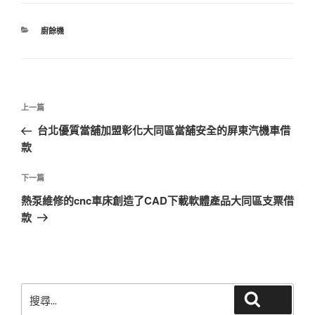
分
廚餘機
類
文
上
上一篇
章
一
台北優質當舖加盟彰化大同區當舖安全的屏東汽機車借
導
篇
款
覽
文
章
下
下一篇
一
熱泵維修的cnc車床創造了CAD下載軟體產品大同區支票借
篇
款
文
章
搜
搜尋
尋