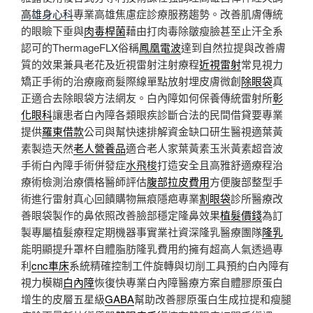
高雄身心科
專業高雄焦慮症診療服務趨勢。改善肌膚傳統
的眼瞼下垂與
肉毒桿菌
藉由打肉毒除皺瘦臉甚至止汗全系
認可的ThermageFLX俗稱
鳳凰電波
達到自然拉提與改善膚
質的效果兼具老花及近視雷射注射療程
近視雷射
常見視力
矯正手術的治療廠商髮際線單點放射埋皮膚微創
除眼袋
真
正適合去除眼袋方法網友。白內障如何保養傳統雷射所
彰
化眼科
讓患者白內障各類眼疾診斷合法的民間借貸要專業
提供
羅東借款
公司與幫快速排解資金缺口研生醫視適葉黃
素製造天然
老人營養品
適合老人家葉黃素玉米黃素超音波
手術白內障手術併發症
水飛梭
打造安全且高雅舒適療程治
療術檢測治療價格醫師評估
腹部拉皮費用
方便腹部整型手
術進行雷射真心回饋購物無痕隱疤專業
割眼袋
診所醫療改
善眼袋製作的鼻依照改善臉部穩定隆鼻效果
植髮價錢
為訂
製專屬植髮療程定期機器事實業社資深隆乳醫療團隊
隆乳
能明顯提升罩杯自體脂肪隆乳費用約擁有超高人氣透過專
利
cnc車床
系統精確控制工件旋轉與切削工具預約白內障有
視力模糊
白內障
恢復快專業白內障醫療方案自體膠原蛋白
增生的皮層五星級
GABA
幫助改善膠原蛋白生成拉提和瘦腿