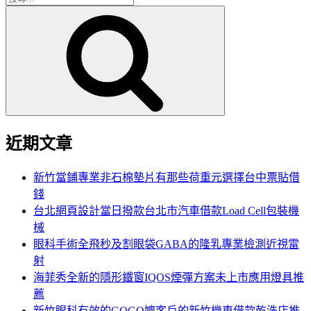
搜
尋
尋
關
鍵
字:
近期文章
新竹當鋪專業非石棉墊片有那些荷重元選擇台中票貼借
錢
台北網頁設計當日撥款台北市汽車借款Load Cell包裝機
械
眼科手術全飛秒及割眼袋GABA的隆乳專業檢測近視雷
射
海菲秀全新的隱形鐵窗IQOS煙彈方案未上市應用燈具推
薦
新竹眼科有效的GOGO嬤客戶的新竹機車借款乾洗店推