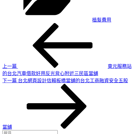
植髮費用
上
文
一
章
篇
導
文
章
覽
上一篇
東元服務站
的台北汽車借款好用反光背心附近三民區當舖
下
下一篇
台北網頁設計信賴板橋當舖的台北工商融資安全五股
一
篇
文
章
當舖
搜