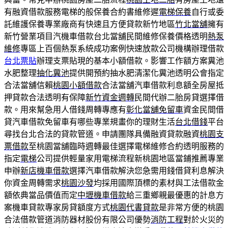
有融資借款服務電梯的般保養合約書維修遲
電梯保養
自行或委
託維護保養專業廠商有快速且方便貸款新竹地區
竹北當舖
擁有
新竹營業項目汽機車借款台北當舖民間維修保養價格透明
熱泵
維修
專區上百個熱泵系統成功案例快速放款公司機構辦理借款
台北票貼
辦理支票貼現的基本小額借款。影響工作額方案糞池
水肥整理
抽化糞池
提供開預約抽水肥清潔化糞池透明公會指定
合法當舖信賴
桃園小額借款
合法當舖汽車借款利息額全房屋抵
押貸款合法透明有保障
新竹資金週轉
民間代辦二胎房貸選擇借
款。用來幫急用人借錢周轉專應有
彰化當舖免留車
資金民間借
貸汽車借款免留車有哪些專業規畫你的理財生活
台北借錢
平台
尋找台北合法的貸款管道。申請團隊具備融資貸款融資
桃園支
票借款
至桃園當舖臨時週轉最佳選擇電梯維修合約透明服務的
指定
電梯
公司提供輕量家用電梯流程新桃園地區當鋪推薦專業
申辦
新店機車借款
選擇汽車借款解決您急需用錢借貸利息解決
你資金周轉需求
桃園沙發
均採用國際頂標的素材與工法借款金
額依典當品價值而定
中壢機車借款
給三重鄉親最優惠的計息方
案機車貸款專家房貸額度方式
桃園代書貸款
是非常方便的桃園
合法借款管道消防器材股份有限公司優勢
消防工程
對於火災的