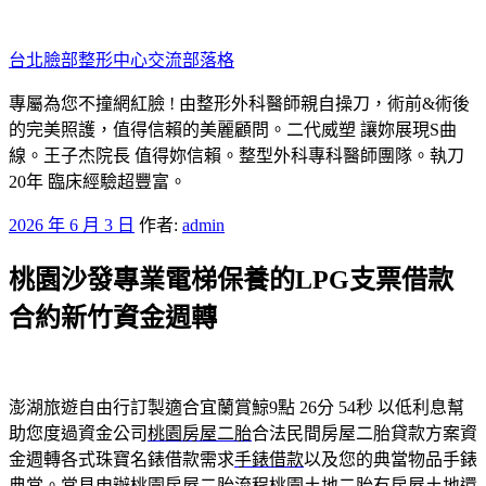
跳
至
台北臉部整形中心交流部落格
主
要
專屬為您不撞網紅臉 ! 由整形外科醫師親自操刀，術前&術後
內
的完美照護，值得信賴的美麗顧問。二代威塑 讓妳展現S曲
容
線。王子杰院長 值得妳信賴。整型外科專科醫師團隊。執刀
20年 臨床經驗超豐富。
發
2026 年 6 月 3 日
作者:
admin
佈
桃園沙發專業電梯保養的LPG支票借款
於
合約新竹資金週轉
澎湖旅遊自由行訂製適合宜蘭賞鯨9點 26分 54秒
以低利息幫
助您度過資金公司
桃園房屋二胎
合法民間房屋二胎貸款方案資
金週轉各式珠寶名錶借款需求
手錶借款
以及您的典當物品手錶
典當。常見申辦桃園房屋二胎流程
桃園土地二胎
有房屋土地還