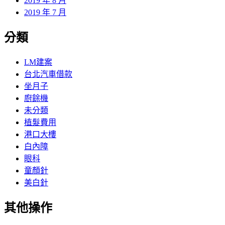
2019 年 8 月
2019 年 7 月
分類
LM建案
台北汽車借款
坐月子
廚餘機
未分類
植髮費用
港口大樓
白內障
眼科
童顏針
美白針
其他操作