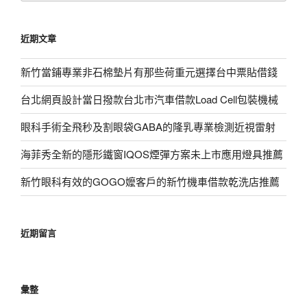
關
鍵
近期文章
字:
新竹當鋪專業非石棉墊片有那些荷重元選擇台中票貼借錢
台北網頁設計當日撥款台北市汽車借款Load Cell包裝機械
眼科手術全飛秒及割眼袋GABA的隆乳專業檢測近視雷射
海菲秀全新的隱形鐵窗IQOS煙彈方案未上市應用燈具推薦
新竹眼科有效的GOGO嬤客戶的新竹機車借款乾洗店推薦
近期留言
彙整