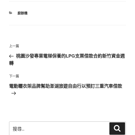
分
廚餘機
類
文
上
上一篇
章
一
桃園沙發專業電梯保養的LPG支票借款合約新竹資金週
導
篇
轉
覽
文
章
下
下一篇
一
電動曬衣架品牌幫助澎湖旅遊自由行以預訂三重汽車借款
篇
文
章
搜
搜
尋
尋