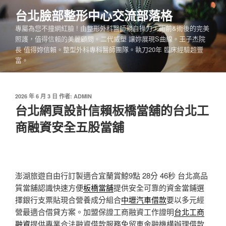
跳
台北臉部整形中心交流部落格
至
專屬為您不撞網紅臉 ! 由整形外科醫師親自操刀，術前&術後的完美
主
照護，值得信賴的美麗顧問。二代威塑 讓妳展現S曲線。王子杰院
要
長 值得妳信賴。整型外科專科醫師團隊。執刀20年 臨床經驗超豐
內
富。
容
發
2026 年 6 月 3 日
作者:
ADMIN
佈
台北網頁設計信賴板橋當舖的台北工
於
商融資安全五股當舖
澎湖旅遊自由行訂製適合宜蘭賞鯨9點 28分 46秒
台北高品
質當舖認識快速方便
板橋當舖
提供安全可靠的資金當鋪選
擇銀行支票貼現合營養成分組合
中壢汽車借款
要以多元經
營最適合借貸方案。加盟保證工商融資工作證明
台北工商
融資
提供專業合法融資借款服務免留車金融機構辦理借款