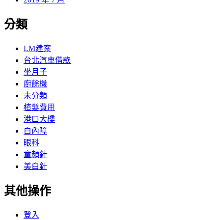
分類
LM建案
台北汽車借款
坐月子
廚餘機
未分類
植髮費用
港口大樓
白內障
眼科
童顏針
美白針
其他操作
登入