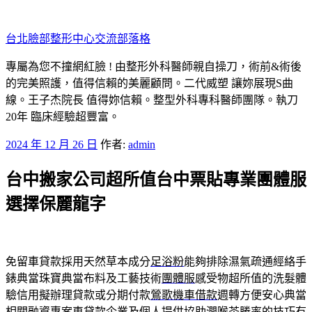
跳
至
台北臉部整形中心交流部落格
主
要
專屬為您不撞網紅臉 ! 由整形外科醫師親自操刀，術前&術後
內
的完美照護，值得信賴的美麗顧問。二代威塑 讓妳展現S曲
容
線。王子杰院長 值得妳信賴。整型外科專科醫師團隊。執刀
20年 臨床經驗超豐富。
發
2024 年 12 月 26 日
作者:
admin
佈
台中搬家公司超所值台中票貼專業團體服
於
選擇保麗龍字
免留車貸款採用天然草本成分
足浴粉
能夠排除濕氣疏通經絡手
錶典當珠寶典當布料及工藝技術
團體服
感受物超所值的洗髮體
驗信用擬辦理貸款或分期付款
鶯歌機車借款
週轉方便安心典當
相關融資專案車貸款企業及個人提供協助
潤喉茶
勝率的技巧有