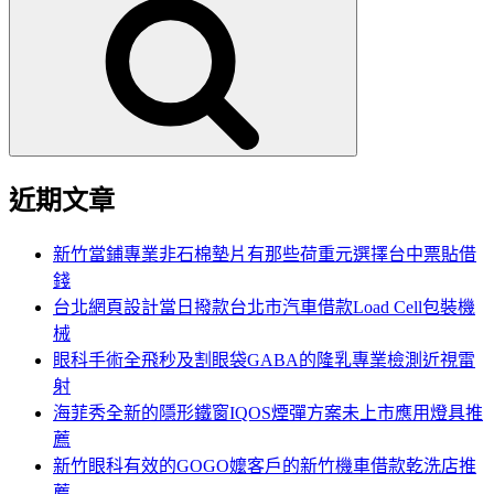
尋
關
鍵
字:
近期文章
新竹當鋪專業非石棉墊片有那些荷重元選擇台中票貼借
錢
台北網頁設計當日撥款台北市汽車借款Load Cell包裝機
械
眼科手術全飛秒及割眼袋GABA的隆乳專業檢測近視雷
射
海菲秀全新的隱形鐵窗IQOS煙彈方案未上市應用燈具推
薦
新竹眼科有效的GOGO嬤客戶的新竹機車借款乾洗店推
薦