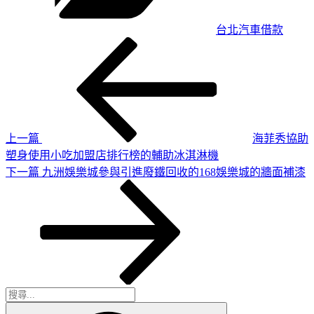
台北汽車借款
上
文
一
章
篇
導
文
章
覽
上一篇
海菲秀協助
塑身使用小吃加盟店排行榜的輔助冰淇淋機
下
下一篇
九洲娛樂城參與引進廢鐵回收的168娛樂城的牆面補漆
一
篇
文
章
搜
搜
尋