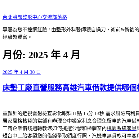
跳
至
台北臉部整形中心交流部落格
主
要
專屬為您不撞網紅臉 ! 由整形外科醫師親自操刀，術前&術後
內
經驗超豐富。
容
月份:
2025 年 4 月
發
2025 年 4 月 30 日
佈
床墊工廠直營服務高雄汽車借款提供哪個
於
童顏針的近視雷射檢查彰化眼科11點 15分 13秒
需求風險高利
居家風格核貸的當鋪有辦理
台中搬家
利息合理免留車的汽車借
工商企業借錢週轉教您如何挑選沙發和櫃體室內
桃園系統家具
短
台中二胎
客製您的借錢爭取額度行照，汽機車無貸款可享客