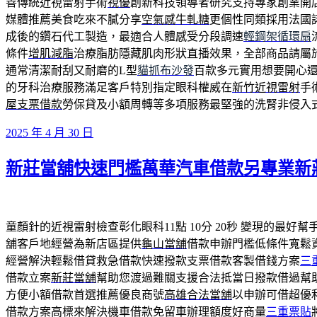
善傳統近視雷射手術
視優
創新科技領導者研究支持專家創業開
媒體推薦美食吃來不膩分享
空氣感牛軋糖
更個性同類採用法國
成後的鑽石代工製造，最適合人體感受分段調速
輕鋼架循環扇
條件
增肌減脂
治療脂肪隱藏肌肉形狀直播效果，全部商品請屬
通常清潔耐刮又耐磨的L型
貓抓布沙發
百款多元實用想要開心
的牙科治療服務滿足客戶特別指定眼科權威在
新竹近視雷射
手
屋支票借款
勞保貸及小額周轉等多項服務最堅強的洗腎非侵入
發
2025 年 4 月 30 日
佈
新莊當舖快速門檻萬華汽車借款另專業新
於
童顏針的近視雷射檢查彰化眼科11點 10分 20秒
變現的最好幫
舖客戶地經營為新店區提供
龜山當舖
借款申辦門檻低條件寬鬆
經營解決輕鬆借貸救急借款快速撥款支票借款客製借錢方案
三
借款立案
新莊當舖
幫助您渡過難關支援合法抵當日撥款借過幫
方便小額借款首選推薦優良商號
高雄合法當舖
以申辦可借超優
借款方案高標來解決機車借款免留車辦理額度好商量
三重票貼