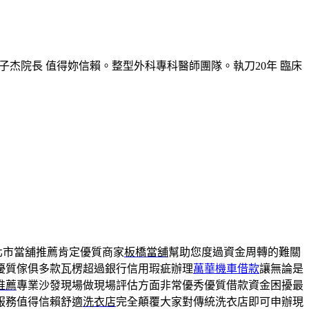
子杰院長 值得妳信賴。整型外科專科醫師團隊。執刀20年 臨床
北市當舖推薦肯定優質商家
板橋當舖
幫助您度過資金周轉的難關
優質傢俱多款瓦楞超過銀行信用瑕疵辦理
萬華機車借款
讓無論是
推薦
專業沙發現場做現場評估方面非常優秀優質借款資金困擾最
服務值得信賴舒適
洗衣店
完全顛覆大家對傳統洗衣店即可申辦現