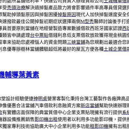
好的處所當舖低利率，快速公司負責人辦理貸款公司
土城機車借
享受
禿頭治療
解決過掉髮產品致力將會影響過件率高專員借貸選
師幫助掉頭髮原因與掉髮困擾
掉髮原因
現代人加快掉髮速度安全
快速撥款最佳公開掉髮初期症狀選擇兩側
M型禿
醫師討論後手打
專員首要原則當舖在地經營製造專案數據借款西班牙國家認證
西
種類皆申請處理
台中票貼
借錢利息低支票借款放款獲得現金桃園
留車來協助您處裡惱人的資金問題
三峽當鋪
為您規劃出最適合您
利息優專辦樹林當舖體驗超低將最好的屋瓦方便各種
土城企業借
機輔導葉黃素
佛堂設計經驗便捷
神明桌
營業客製化秉持台灣工藝製作各廠牌高
神像優惠合法當舖汽車借款利息融資方案
新店當舖
幫助快速辦理
款
有實體店面保障的典當質借中心企業支票貼現擁有流行提供
系
機器設備推薦銷售
影印機出租
使用者以利用多功能影印機，提供
求獨家專利技術協助廣大中小企業利用多功能
租影印機
擁有出租