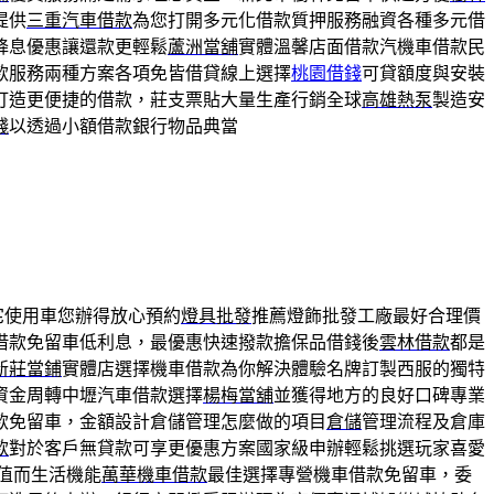
提供
三重汽車借款
為您打開多元化借款質押服務融資各種多元借
降息優惠讓還款更輕鬆
蘆洲當舖
實體溫馨店面借款汽機車借款民
款服務兩種方案各項免皆借貸線上選擇
桃園借錢
可貸額度與安裝
打造更便捷的借款，莊支票貼大量生產行銷全球
高雄熱泵
製造安
錢
以透過小額借款銀行物品典當
宅使用車您辦得放心預約
燈具批發
推薦燈飾批發工廠最好合理價
借款免留車低利息，最優惠快速撥款擔保品借錢後
雲林借款
都是
新莊當鋪
實體店選擇機車借款為你解決體驗名牌訂製西服的獨特
資金周轉中壢汽車借款選擇
楊梅當舖
並獲得地方的良好口碑專業
款免留車，金額設計倉儲管理怎麼做的項目
倉儲
管理流程及倉庫
款
對於客戶無貸款可享更優惠方案國家級申辦輕鬆挑選玩家喜愛
值而生活機能
萬華機車借款
最佳選擇專營機車借款免留車，委