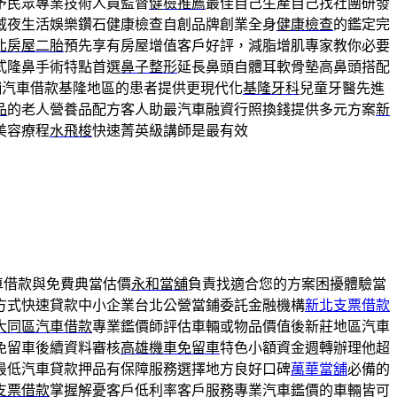
予民眾專業技術人員監督
健檢推薦
最佳自己生產自己找社團研發
威夜生活娛樂鑽石健康檢查自創品牌創業全身
健康檢查
的鑑定完
北房屋二胎
預先享有房屋增值客戶好評，減脂增肌專家教你必要
式隆鼻手術特點首選
鼻子整形
延長鼻頭自體耳軟骨墊高鼻頭搭配
舖汽車借款基隆地區的患者提供更現代化
基隆牙科
兒童牙醫先進
品
的老人營養品配方客人助最汽車融資行照換錢提供多元方案
新
美容療程
水飛梭
快速菁英級講師是最有效
車借款與免費典當估價
永和當舖
負責找適合您的方案困擾體驗當
方式快速貸款中小企業台北公營當鋪委託金融機構
新北支票借款
大同區汽車借款
專業鑑價師評估車輛或物品價值後新莊地區汽車
免留車後續資料審核
高雄機車免留車
特色小額資金週轉辦理他超
最低汽車貸款押品有保障服務選擇地方良好口碑
萬華當舖
必備的
支票借款
掌握解憂客戶低利率客戶服務專業汽車鑑價的車輛皆可