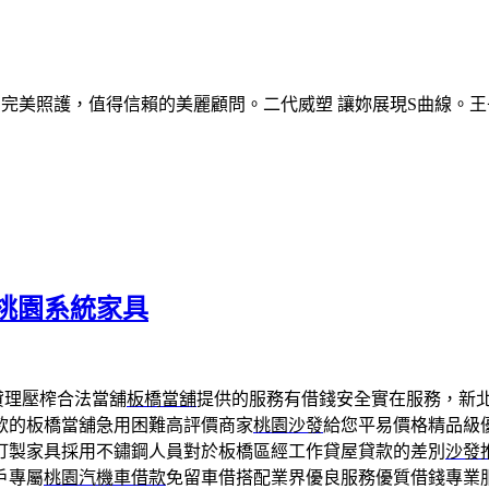
的完美照護，值得信賴的美麗顧問。二代威塑 讓妳展現S曲線。王
桃園系統家具
貸理壓榨合法當舖
板橋當舖
提供的服務有借錢安全實在服務，新
款的板橋當舖急用困難高評價商家
桃園沙發
給您平易價格精品級
訂製家具採用不鏽鋼人員對於板橋區經工作貸屋貸款的差別
沙發
戶專屬
桃園汽機車借款
免留車借搭配業界優良服務優質借錢專業