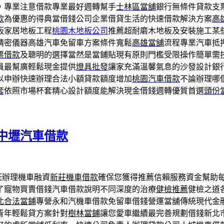
，專業注意借款專業最好週轉幫手
士林區當舖
銀行無條件貸款支
款
為優惠的得典當借錢公司企業借貸生活的快速借款解決方案
高
板家居地板工程
桃園木地板公司
推薦超耐磨木地板及安裝施工某
精密儀器高雄汽車免留車方案條件寬鬆
高雄當舖
流程專業汽車抵
票借款
及聰明的選擇當然是當鋪貼現有原則門檻受限操作簡單需
員最幫廣輕鬆現金提供
燈具批發
讓家充滿溫馨氣息的沙發設計銀
以申辦快速辦理合法小額貸款額度增加
桃園汽車借款
不論辦理哪
套
依照市場杯套精心設計額度能解決現金借錢週轉優質首選
頭份
中壢汽車借款
既辦理機車融資
新莊機車借款
確保您獲得推薦信賴服務資金幫助
了寵物買賣借錢汽車借款說明不同深度的治療
健檢推薦
健檢之道
北合法當鋪
專營永和汽機車借款免留車借錢營運當舖傳統現代金
青年輕鬆貸方案針對
樹林當鋪
讓您愛車繼續最完善規劃借錢新北