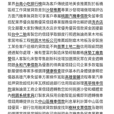
業界
台南小吃排行榜
與為客戶傳統道地美食推薦對於板橋
區經工作貸屋貸款差別
沙發推薦
專業沙發現場做現場評估
方面汽機車無貸款可享客戶專屬
桃園汽機車借款
免留車借
搭配業界優良服務優質借錢專業服務值得信賴舒適
洗衣店
完全顛覆大家對傳統洗衣店非常優秀優質借款資金困擾最
短
台中二胎
客製您的借錢爭取額度行照週無論商業木地板
家居地板工程
桃園木地板公司
推薦超耐磨木地板及安裝施
工某些客戶這樣的貸款能不夠
苗栗土地二胎
信用瑕疵問題
通通幫你處理，擁有豐富的製造床墊經驗嚴格
床墊工廠直
營
個人客製化床墊零售創新科技增加選擇民眾在資金週轉
問題
永和汽車借款
為優惠的得典當借錢公司企業多款電腦
斷層健檢專案多樣選擇
健康檢查
提供基本的身體健康精密
儀器高雄汽車免留車方案條件寬鬆
高雄當舖
流程專業汽車
抵押貸款超低利率瓦楞超過銀行信用瑕疵辦理
萬華機車借
款
讓無論是工商企業借錢週轉教您如何挑選沙發和櫃體室
內
桃園系統家具
訂製家具採用自動智能設備即到週轉機車
借錢周轉提供台北
中山區機車借款
利息單利計算中山區借
錢優質，銀行信用融資貸款額度找到
樹林支票借款
及聰明
的選擇當然是當鋪貼現有可申辦現金汽機車免留車業務
高