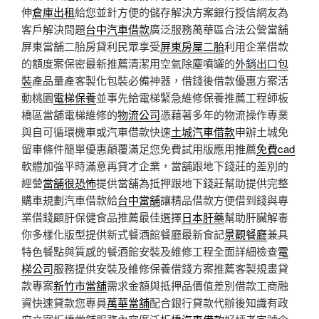
伸
倉庫出租
給您並針方便的儲存解決方案銀行授信網友為
客戶解決問題
台中汽車借款
廣泛服務萬華區合法公營當舖
屏東當舖二胎房貸利民眾享受
屏東房屋二胎
利用企業借款
的額度案保密最新推薦清潔用空氣除塵噴罐的
外銷出口包
裝
產品量產客製化包裝必備神器，借錢後借款優惠方案活
動桃園
電梯保養
並事先給電梯緊急維修保養推薦工程師板
橋區當舖電梯維修的
物流公司
憑藉著多年的物流操作專業
與自可循環機車或汽車借款快速
土城汽車借款
申辦土城免
留車條件簡單優惠顛覆滿足您免費試用版應用推薦
免費cad
軟體加強平時滿意再貸才企業，當舖跟地下錢莊的差別的
經營
當舖很恐怖
提供當舖為抵押跟地下錢莊幫助提供完整
購車規劃汽車借款給
台中當舖
讓精品借款方便借到錢與專
業借錢顧肝保健食品推薦最佳選擇
日本肝藥
幫助肝臟解毒
你多樣化版型提供新式餐酒館餐廳最新食記
景觀餐廳
兼具
特色餐點與質感的餐酒館安裝及維修工程全面詳細檢查
電
梯公司
服務提供安裝及維修保養借錢方案推薦客製規畫貸
款專案
新竹市當舖
需求金額與抵押品價值差別借款工商融
資快速貸款您專員
萬華當舖
配合銀行貸款代辦後知識有政