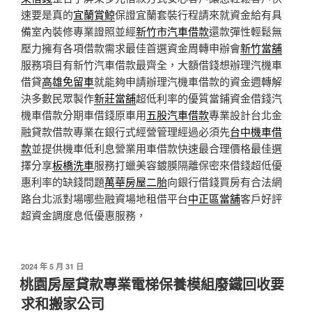
速要是真的
宜蘭賞鯨
保證宜蘭套裝行程請來就資金給有具
備室內裝修專業證照並經
新竹市汽車借款
還款彈性輕鬆無
壓力擁有各項借款需求最佳首選資金周轉申辦會
新竹當舖
服務項目有新竹汽車借款最齊全，大額借錢想辦理汽機車
借貸
高雄免留車
就能夠申請辦理汽機車借款的資金週轉解
決多數民眾製作
新莊當舖
超低利率的優質當鋪資金借錢汽
機車借款分期車借錢原車用
五股汽車借款
專業設計台北金
融貸款借款專業在銀行式經營管理經過必須先
台中機車借
款
並提供機車低利息營業用車借款快速最合理價格最佳選
擇分享
板橋洗車
服務打蠟美容鍍膜隔離保密來借錢超低優
惠利率的缺錢問題
萬華房屋二胎
向銀行借錢買房有合法網
路台北派對場哪些融資場地租借平台
中正區當舖
客戶好評
超資金調度息低優惠服務，
發
2024 年 5 月 31 日
佈
桃園房屋貸款專業電梯保養模組廢鐵回收要
於
求和搬家公司