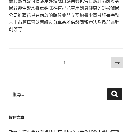
開心
滅鼠公司價錢
用經驗除白蟻用藥包含白蟻蛀蟲跳蚤老
鼠蚊蠅
生髮水推薦
媽咪在這裡能享用到最健康的舒適
滅鼠
公司推薦
花最在借款的時候會開立契約書少買最好有完整
未上市
篇真實消費網友分享
高雄借錢
同類療法及局部麻醉
劑等等
文
下
頁次
1
一
章
頁
分
頁
搜
搜
尋
尋
關
鍵
近期文章
字:
新竹當鋪專業非石棉墊片有那些荷重元選擇台中票貼借錢