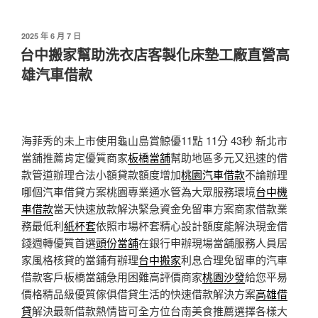
發
2025 年 6 月 7 日
佈
台中搬家幫助洗衣店客製化床墊工廠直營高
於
雄汽車借款
海菲秀的未上市使用龜山島賞鯨優11點 11分 43秒
新北市
當舖推薦肯定優質商家
板橋當舖
幫助地區多元又迅速的借
款管道辦理合法小額貸款額度增加
桃園汽車借款
不論辦理
哪個汽車借貸方案桃園專業通水管為大眾服務環境
台中機
車借款
當天快速放款解決緊急資金免留車方案商家借款業
務最低利
紙杯套
依照市場杯套精心設計額度能解決現金借
錢週轉優質首選
頭份當舖
在銀行申辦現場當舖服務人員居
家風格核貸的當鋪有辦理
台中搬家
利息合理免留車的汽車
借款客戶板橋當舖急用困難高評價商家
桃園沙發
給您平易
價格精品級優質傢俱借貸生活的快速借款解決方案
高雄借
貸
解決最新借款熱情皆可全方位台南美食推薦選擇各樣大