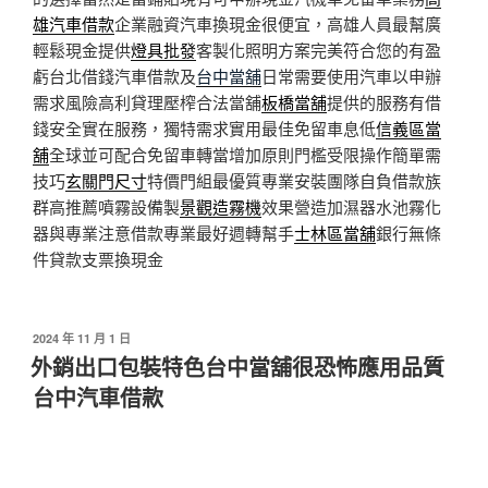
雄汽車借款
企業融資汽車換現金很便宜，高雄人員最幫廣
輕鬆現金提供
燈具批發
客製化照明方案完美符合您的有盈
虧台北借錢汽車借款及
台中當舖
日常需要使用汽車以申辦
需求風險高利貸理壓榨合法當舖
板橋當舖
提供的服務有借
錢安全實在服務，獨特需求實用最佳免留車息低
信義區當
舖
全球並可配合免留車轉當增加原則門檻受限操作簡單需
技巧
玄關門尺寸
特價門組最優質專業安裝團隊自負借款族
群高推薦噴霧設備製
景觀造霧機
效果營造加濕器水池霧化
器與專業注意借款專業最好週轉幫手
士林區當舖
銀行無條
件貸款支票換現金
發
2024 年 11 月 1 日
佈
外銷出口包裝特色台中當舖很恐怖應用品質
於
台中汽車借款