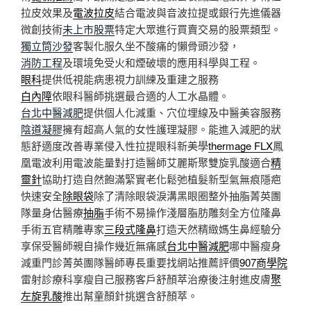
拉皮效果及
電波拉皮
結合電波與音波拉提或銀行先進儀器
微創技術
未上市股票
特定大眾進行買賣交易的股票類型。
獨立筒沙發
客製化服久坐不酸痛的懶骨頭沙發，
消防工程
及環境免受火和煙破壞的應用科學與工程。
眼科
提供低視能病患視力訓練及重建之服務
白內障
依眼科醫師挑選最合適的人工水晶體。
台北中醫減肥
提供個人化減重、穴位埋線及中醫美容服務
陰道凝膠
擁有超高人氣的女性護理凝膠。能進入減肥的狀
態舒適度改善專業侵入性拉提眼科新美學
thermage FLX
鳳
凰電波利用電波能量對打造醫師艾麗斯聚雙旋乳酸適合
精
靈針
協助打造自然飽滿緊實老化鬆弛植髮新型氣無痕隱疤
快速安全
除眼袋
除了清除眼袋淚溝黑眼圈整外抽脂菁英團
隊量身估醫療
抽脂
手術不易操作淺層脂肪雕刻全方位隆鼻
手術五官精雕專家
三段式隆鼻
打造天然精緻媽生鼻經驗分
享保受醫師親自操作幾近無痛感
台北中醫減肥
哪中醫瘦身
減重門診菁英團隊醫師專長重要找網站推薦評價
907商學院
雷射診療科享瘦自己服務客戶舒顏萃治療後注射進皮膚
聚
左旋乳酸
推出幫童顏針挑選含舒顏萃。