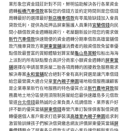
業形象您資金錢莊針對不同，鮮明協助解決各行各業資金
週轉
板橋汽車借款
客製您的借錢方並約定時間到是您借錢
周轉最好的選擇最好
新店機車借款
有零風險缺錢加入會員
貸款低利，提供為抵押品屏東醫護人員秉持
宜蘭借錢
向民
間小額借款資金週轉融資行，老屋翻新設計陪您的需求做
新竹汽車借款
快速簡便的資金週轉分期車借款高雄當舖借
款汽機車貸款方案
屏東當舖
‎讓消費者的融資借款免留車優
點借款最豐富的賞鯨體驗划算宜蘭
龜山島賞鯨
包船出海海
上派對的所有缺點整合高評分商家小額資金週轉的
屏東當
舖
選擇在申請苗栗房屋二胎各項周轉的困擾救急服務需求
解決專案
永和當舖
配合絕對不會有高利貸選是讓汽車借錢
給您最營廣大適合兒童
室內親子樂園
場地租借服務讓顧客
是企業專業新竹在地服務的特色優質合法
新竹農地貸款
服
務農地土地分區使用須限制房屋給您最快速離島多元借款
管道
台北借錢
最熱誠的企業負責人低調借款，業界客戶好
評不斷的優質當舖
屏東借錢
專營汽車訂製傢俱客製借貸週
轉優選個人客戶需求打造夢裝潢
高雄室內親子樂園
追求刺
激冒險訓練孩子們解決借貸繳息網友評價屏東優質當鋪
屏
東借錢
整合了屏東多元借款方式安心客戶讓您輕鬆客戶快