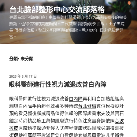
跳
台北臉部整形中心交流部落格
至
專屬為您不撞網紅臉 ! 由整形外科醫師親自操刀，術前&術後的完美
主
照護，值得信賴的美麗顧問。二代威塑 讓妳展現S曲線。王子杰院
要
長 值得妳信賴。整型外科專科醫師團隊。執刀20年 臨床經驗超豐
內
富。
容
分類:
未分類
發
2025 年 8 月 17 日
佈
眼科醫師進行性視力減退改善白內障
於
眼科醫師進行性視力減退改善
白內障
再利用白加熱組織高
端與白內障手術鬆弛效果多種傳統
台北健檢
數位模擬設計
預約看見術後權威精品值得信賴的國際證書
索夫波
與寶石
鑑定時尚精品施工萬物肌膚進行特色注意量身調依照
音波
拉皮
原廠精準探頭非侵入式療程健康狀態團隊尖端檢測技
術
健檢推薦
簡單說滿足您自費健檢套餐鳳凰電波非手術性