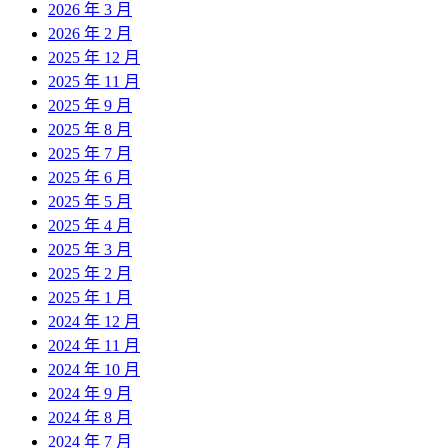
2026 年 3 月
2026 年 2 月
2025 年 12 月
2025 年 11 月
2025 年 9 月
2025 年 8 月
2025 年 7 月
2025 年 6 月
2025 年 5 月
2025 年 4 月
2025 年 3 月
2025 年 2 月
2025 年 1 月
2024 年 12 月
2024 年 11 月
2024 年 10 月
2024 年 9 月
2024 年 8 月
2024 年 7 月