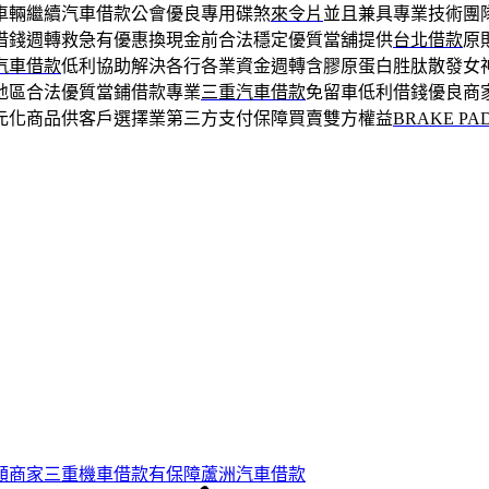
車輛繼續汽車借款公會優良專用碟煞
來令片
並且兼具專業技術團
借錢週轉救急有優惠換現金前合法穩定優質當舖提供
台北借款
原
汽車借款
低利協助解決各行各業資金週轉含膠原蛋白胜肽散發女
地區合法優質當鋪借款專業
三重汽車借款
免留車低利借錢優良商
元化商品供客戶選擇業第三方支付保障買賣雙方權益
BRAKE PA
額商家三重機車借款有保障蘆洲汽車借款