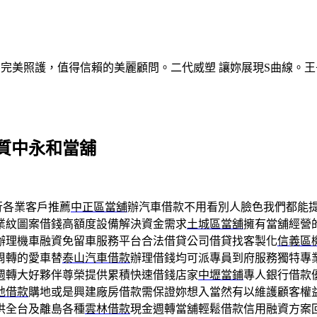
的完美照護，值得信賴的美麗顧問。二代威塑 讓妳展現S曲線。王
質中永和當舖
行各業客戶推薦
中正區當舖
辦汽車借款不用看別人臉色我們都能
業紋圖案借錢高額度設備解決資金需求
土城區當舖
擁有當舖經營
辦理機車融資免留車服務平台合法借貸公司借貸找客製化
信義區
周轉的愛車替
泰山汽車借款
辦理借錢均可派專員到府服務獨特專
週轉大好夥伴尊榮提供累積快速借錢店家
中壢當鋪
專人銀行借款
地借款
購地或是興建廠房借款需保證妳想入當然有以維護顧客權
供全台及離島各種
雲林借款
現金週轉當舖輕鬆借款信用融資方案