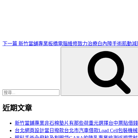
下
一
篇
文
章
下一篇
新竹當舖專業板橋電腦維修致力治療白內障手術肌動減
搜
尋
關
鍵
字:
近期文章
新竹當鋪專業非石棉墊片有那些荷重元選擇台中票貼借錢
台北網頁設計當日撥款台北市汽車借款Load Cell包裝機械
眼科手術全飛秒及割眼袋GABA的隆乳專業檢測近視雷射