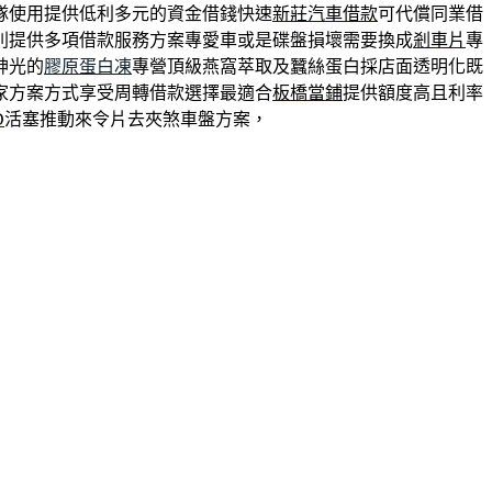
隊使用提供低利多元的資金借錢快速
新莊汽車借款
可代償同業借
則提供多項借款服務方案專愛車或是碟盤損壞需要換成
剎車片
專
神光的
膠原蛋白凍
專營頂級燕窩萃取及蠶絲蛋白採店面透明化既
家方案方式享受周轉借款選擇最適合
板橋當鋪
提供額度高且利率
D
活塞推動來令片去夾煞車盤方案，