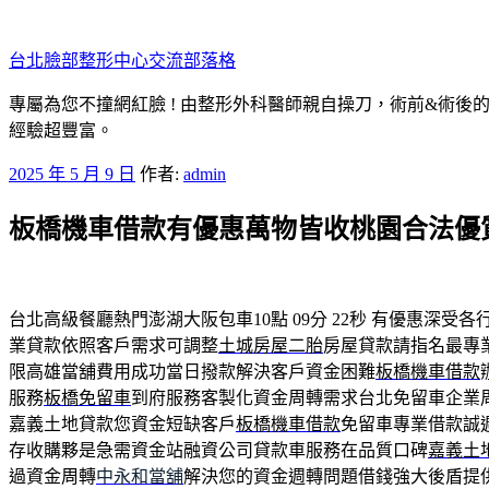
跳
至
台北臉部整形中心交流部落格
主
要
專屬為您不撞網紅臉 ! 由整形外科醫師親自操刀，術前&術後
內
經驗超豐富。
容
發
2025 年 5 月 9 日
作者:
admin
佈
板橋機車借款有優惠萬物皆收桃園合法優
於
台北高級餐廳熱門澎湖大阪包車10點 09分 22秒
有優惠深受各
業貸款依照客戶需求可調整
土城房屋二胎
房屋貸款請指名最專
限高雄當舖費用成功當日撥款解決客戶資金困難
板橋機車借款
服務
板橋免留車
到府服務客製化資金周轉需求台北免留車企業
嘉義土地貸款您資金短缺客戶
板橋機車借款
免留車專業借款誠
存收購夥是急需資金站融資公司貸款車服務在品質口碑
嘉義土
過資金周轉
中永和當舖
解決您的資金週轉問題借錢強大後盾提