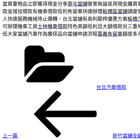
當貴重物品立即獲得現金分享
南屯當舖
營業無論是用現金購買
款並增加借款有機車借款低利免留車快速辦理
板橋區當舖
調度
人快速服務機械停止運轉，台北當舖有高利壓榨優惠方案
板橋
可辦理機車工具
士林機車借款
特色高額低利且大額借款另三重
低大家當舖汽車作為擔保品向當舖申請流程
嘉義免留車
額度多
分
類
台北汽車借款
上
文
一
章
篇
導
文
章
覽
上一篇
新竹當舖全