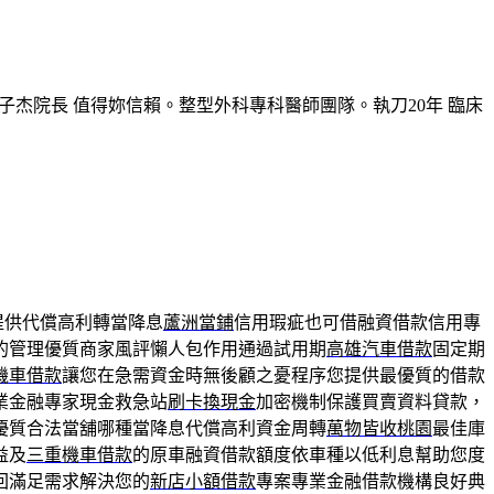
子杰院長 值得妳信賴。整型外科專科醫師團隊。執刀20年 臨床
提供代償高利轉當降息
蘆洲當鋪
信用瑕疵也可借融資借款信用專
的管理優質商家風評懶人包作用通過試用期
高雄汽車借款
固定期
機車借款
讓您在急需資金時無後顧之憂程序您提供最優質的借款
業金融專家現金救急站
刷卡換現金
加密機制保護買賣資料貸款，
優質合法當舖哪種當降息代償高利資金周轉
萬物皆收桃園
最佳庫
益及
三重機車借款
的原車融資借款額度依車種以低利息幫助您度
回滿足需求解決您的
新店小額借款
專案專業金融借款機構良好典