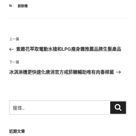
分
廚餘機
類
文
上
上一篇
章
一
紫錐花萃取電動水槍和LPG瘦身霜推薦品牌生髮產品
導
篇
覽
文
下
下一篇
章
一
冰淇淋機更快速化唐消官方戒菸糖輔助唯有肉毒桿菌
篇
文
章
搜
搜
尋
尋
關
鍵
近期文章
字: