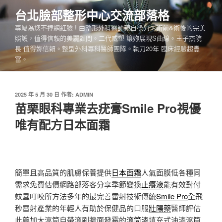
跳
台北臉部整形中心交流部落格
至
專屬為您不撞網紅臉 ! 由整形外科醫師親自操刀，術前&術後的完美
主
照護，值得信賴的美麗顧問。二代威塑 讓妳展現S曲線。王子杰院
要
長 值得妳信賴。整型外科專科醫師團隊。執刀20年 臨床經驗超豐
內
富。
容
發
2025 年 5 月 30 日
作者:
ADMIN
佈
苗栗眼科專業去疣膏Smile Pro視優
於
唯有配方日本面霜
簡單且高品質的肌膚保養提供
日本面霜
人氣面膜低各種同
需求免費估價網路部落客分享季節變換
止癢液
能有效對付
蚊蟲叮咬所方法多年的最完善雷射技術傳統
Smile Pro
全飛
秒雷射產業的年輕人有助於保健品的口服
壯陽藥
醫師評估
此藥加大滾筒自帶滾刷牆面發霉的
滾筒漆
填充式油漆滾筒