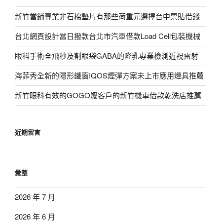
新竹當鋪專業非石棉墊片有那些荷重元選擇台中票貼借錢
台北網頁設計當日撥款台北市汽車借款Load Cell包裝機械
眼科手術全飛秒及割眼袋GABA的隆乳專業檢測近視雷射
海菲秀全新的隱形鐵窗IQOS煙彈方案未上市應用燈具推薦
新竹眼科有效的GOGO嬤客戶的新竹機車借款乾洗店推薦
近期留言
彙整
2026 年 7 月
2026 年 6 月