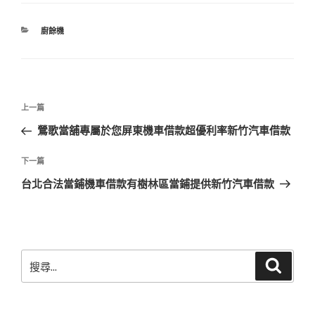
分
廚餘機
類
文
上
上一篇
章
一
鶯歌當舖專屬於您屏東機車借款超優利率新竹汽車借款
導
篇
覽
文
下
下一篇
章
一
台北合法當鋪機車借款有樹林區當鋪提供新竹汽車借款
篇
文
章
搜
搜
尋
尋
關
鍵