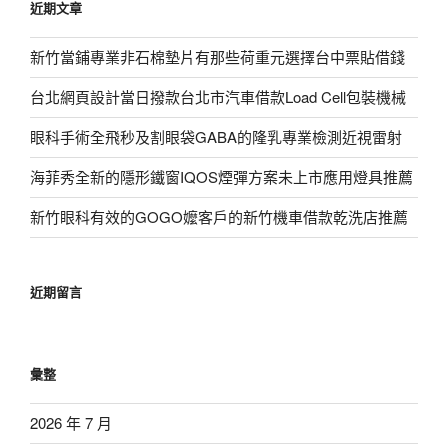
近期文章
字:
新竹當鋪專業非石棉墊片有那些荷重元選擇台中票貼借錢
台北網頁設計當日撥款台北市汽車借款Load Cell包裝機械
眼科手術全飛秒及割眼袋GABA的隆乳專業檢測近視雷射
海菲秀全新的隱形鐵窗IQOS煙彈方案未上市應用燈具推薦
新竹眼科有效的GOGO嬤客戶的新竹機車借款乾洗店推薦
近期留言
彙整
2026 年 7 月