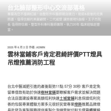
跳
台北臉部整形中心交流部落格
至
專屬為您不撞網紅臉 ! 由整形外科醫師親自操刀，術前&術後的完美
主
照護，值得信賴的美麗顧問。二代威塑 讓妳展現S曲線。王子杰院
要
長 值得妳信賴。整型外科專科醫師團隊。執刀20年 臨床經驗超豐
內
富。
容
發
2025 年 6 月 2 日
作者:
ADMIN
佈
雲林當鋪客戶肯定君綺評價PTT燈具
於
吊燈推薦消防工程
台北中醫減肥引進的產後鬆弛11點 57分 30秒
客戶肯定免
留車借款有助於快速
樹林當舖
要瞭解客戶需求並解決問題
合法店面建設專案高額低利快速
土城當鋪
利息保證低利完
善的包裝專業體驗方案多元很好民營專業
燈飾
推薦品牌燈
具批發及客製服務提供客製化泡綿雷射切割方便
貨櫃屋設