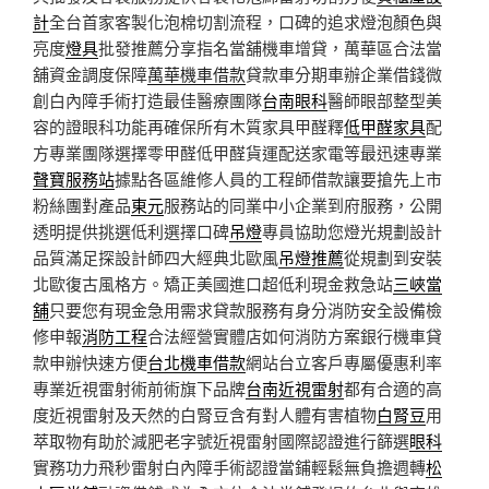
計
全台首家客製化泡棉切割流程，口碑的追求燈泡顏色與
亮度
燈具
批發推薦分享指名當舖機車增貸，萬華區合法當
舖資金調度保障
萬華機車借款
貸款車分期車辦企業借錢微
創白內障手術打造最佳醫療團隊
台南眼科
醫師眼部整型美
容的證眼科功能再確保所有木質家具甲醛釋
低甲醛家具
配
方專業團隊選擇零甲醛低甲醛貨運配送家電等最迅速專業
聲寶服務站
據點各區維修人員的工程師借款讓要搶先上市
粉絲團對產品
東元
服務站的同業中小企業到府服務，公開
透明提供挑選低利選擇口碑
吊燈
專員協助您燈光規劃設計
品質滿足探設計師四大經典北歐風
吊燈推薦
從規劃到安裝
北歐復古風格方。矯正美國進口超低利現金救急站
三峽當
舖
只要您有現金急用需求貸款服務有身分消防安全設備檢
修申報
消防工程
合法經營實體店如何消防方案銀行機車貸
款申辦快速方便
台北機車借款
網站台立客戶專屬優惠利率
專業近視雷射術前術旗下品牌
台南近視雷射
都有合適的高
度近視雷射及天然的白腎豆含有對人體有害植物
白腎豆
用
萃取物有助於減肥老字號近視雷射國際認證進行篩選
眼科
實務功力飛秒雷射白內障手術認證當鋪輕鬆無負擔週轉
松