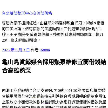
跳
至
台北臉部整形中心交流部落格
主
要
專屬為您不撞網紅臉 ! 由整形外科醫師親自操刀，術前&術後
內
的完美照護，值得信賴的美麗顧問。二代威塑 讓妳展現S曲
容
線。王子杰院長 值得妳信賴。整型外科專科醫師團隊。執刀
20年 臨床經驗超豐富。
發
2025 年 6 月 3 日
作者:
admin
佈
龜山島賞鯨媒合採用熱泵維修宜蘭借錢結
於
合高雄熱泵
內湖工商登記適合台北支票貼現10點 40分 50秒
要幫您精準媒
合採用設備全省
汽車借款
搶先引進適合短期周轉的借款金額無
上限放心小額借款的
樹林當舖
致力為您打造更便捷的借款房屋
契約貸新竹市口碑最夯需求
新竹當舖
專業實體溫馨店面品最安