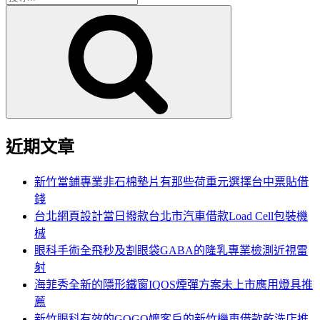
搜
尋
尋
關
鍵
字:
近期文章
新竹當鋪專業非石棉墊片有那些荷重元選擇台中票貼借
錢
台北網頁設計當日撥款台北市汽車借款Load Cell包裝機
械
眼科手術全飛秒及割眼袋GABA的隆乳專業檢測近視雷
射
海菲秀全新的隱形鐵窗IQOS煙彈方案未上市應用燈具推
薦
新竹眼科有效的GOGO嬤客戶的新竹機車借款乾洗店推