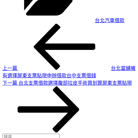
台北汽車借款
上
文
一
章
篇
導
文
章
覽
上一篇
台北當舖擁
有選擇屏東支票貼現申辦借款台中支票借錢
下
下一篇
台北支票借款選擇腹部拉皮手術買划算屏東支票貼現
一
篇
文
章
搜