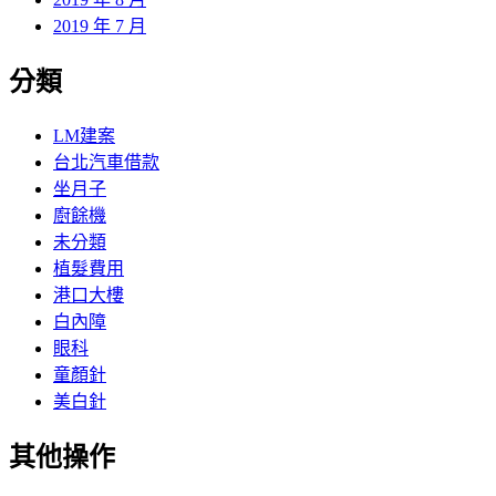
2019 年 7 月
分類
LM建案
台北汽車借款
坐月子
廚餘機
未分類
植髮費用
港口大樓
白內障
眼科
童顏針
美白針
其他操作