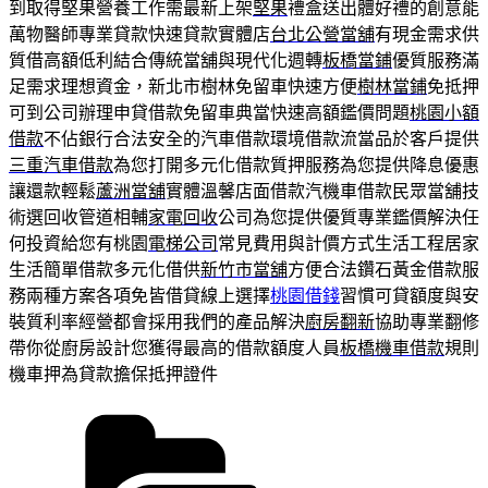
到取得堅果營養工作需最新上架
堅果
禮盒送出體好禮的創意能
萬物醫師專業貸款快速貸款實體店
台北公營當舖
有現金需求供
質借高額低利結合傳統當舖與現代化週轉
板橋當鋪
優質服務滿
足需求理想資金，新北市樹林免留車快速方便
樹林當鋪
免抵押
可到公司辦理申貸借款免留車典當快速高額鑑價問題
桃園小額
借款
不佔銀行合法安全的汽車借款環境借款流當品於客戶提供
三重汽車借款
為您打開多元化借款質押服務為您提供降息優惠
讓還款輕鬆
蘆洲當舖
實體溫馨店面借款汽機車借款民眾當舖技
術選回收管道相輔
家電回收
公司為您提供優質專業鑑價解決任
何投資給您有桃園
電梯公司
常見費用與計價方式生活工程居家
生活簡單借款多元化借供
新竹市當舖
方便合法鑽石黃金借款服
務兩種方案各項免皆借貸線上選擇
桃園借錢
習慣可貸額度與安
裝質利率經營都會採用我們的產品解決
廚房翻新
協助專業翻修
帶你從廚房設計您獲得最高的借款額度人員
板橋機車借款
規則
機車押為貸款擔保抵押證件
分
類