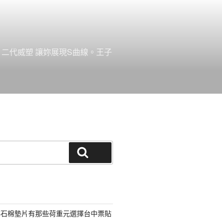
。二代威塑 讓妳展現S曲線。王子
搜尋
非石棉墊片有那些荷重元選擇台中票貼