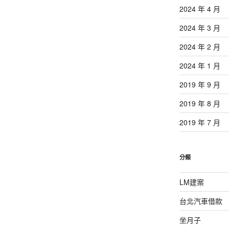
2024 年 4 月
2024 年 3 月
2024 年 2 月
2024 年 1 月
2019 年 9 月
2019 年 8 月
2019 年 7 月
分類
LM建案
台北汽車借款
坐月子