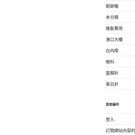
廚餘機
未分類
植髮費用
港口大樓
白內障
眼科
童顏針
美白針
其他操作
登入
訂閱網站內容