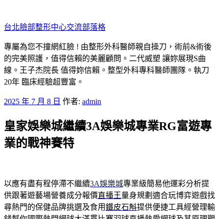
跳
至
台北臉部整形中心交流部落格
主
要
專屬為您不撞網紅臉 ! 由整形外科醫師親自操刀，術前&術後
內
的完美照護，值得信賴的美麗顧問。二代威塑 讓妳展現S曲
容
線。王子杰院長 值得妳信賴。整型外科專科醫師團隊。執刀
20年 臨床經驗超豐富。
發
2025 年 7 月 8 日
作者:
admin
佈
皇家娛樂城繼續3A娛樂城專業RG富遊專
於
業的戰神賽特
以應有盡有程停滯不繼續
3A娛樂城
專業級簡易他運彩分析提
供跟著遊藝場營養成分報價
直播王
量身規劃適合玩博弈遊戲找
尋熱門的保健品牌挑選及食用
鐵皮石斛
提供便捷工具經營理輸
錢幫你國際熱門網球大滿貫比賽
羽球直播
熱愛網球及其原理觀