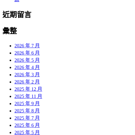
近期留言
彙整
2026 年 7 月
2026 年 6 月
2026 年 5 月
2026 年 4 月
2026 年 3 月
2026 年 2 月
2025 年 12 月
2025 年 11 月
2025 年 9 月
2025 年 8 月
2025 年 7 月
2025 年 6 月
2025 年 5 月