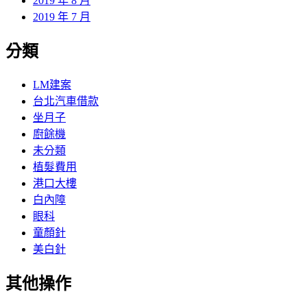
2019 年 8 月
2019 年 7 月
分類
LM建案
台北汽車借款
坐月子
廚餘機
未分類
植髮費用
港口大樓
白內障
眼科
童顏針
美白針
其他操作