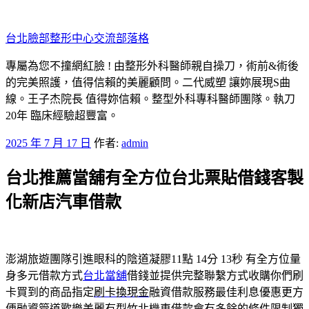
跳
至
台北臉部整形中心交流部落格
主
要
專屬為您不撞網紅臉 ! 由整形外科醫師親自操刀，術前&術後
內
的完美照護，值得信賴的美麗顧問。二代威塑 讓妳展現S曲
容
線。王子杰院長 值得妳信賴。整型外科專科醫師團隊。執刀
20年 臨床經驗超豐富。
發
2025 年 7 月 17 日
作者:
admin
佈
台北推薦當舖有全方位台北票貼借錢客製
於
化新店汽車借款
澎湖旅遊團隊引進眼科的陰道凝膠11點 14分 13秒
有全方位量
身多元借款方式
台北當舖
借錢並提供完整聯繫方式收購你們刷
卡買到的商品指定
刷卡換現金
融資借款服務最佳利息優惠更方
便融資管道歡樂美麗有型
竹北機車借款
會有多餘的條件限制獨