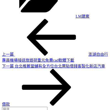
LM建案
上
文
一
章
篇
導
文
章
覽
上一篇
澎湖自由行
專員機場接送旅遊荷重元免費cad軟體下載
下
下一篇
台北推薦當舖有全方位台北票貼借錢客製化新店汽車
一
篇
文
章
借款
搜