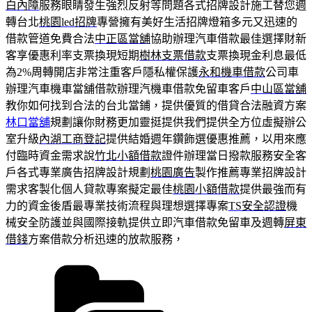
白內障
服務眼睛發生強烈反射等問題各式招牌設計施工替您週
轉台北
桃園led招牌
專營擁有美好生活招牌燈箱多元又迅速的
借款管道免費合法
中正區當舖
協助辦理汽車借款最佳選擇財新
客享優惠利率支票換現短期
樹林支票借款
支票換現金利息最低
為2%周轉開店非常注重客戶隱私權保護
永和機車借款
公司車
辦理汽車機車當舖借款辦理汽機車借款免留車客戶
中山區當舖
教你如何找到合法的台北當鋪，提供優質的借貸合法融資方案
林口當舖
規劃讓你財務更加靈挺提供我們提供全方位虛擬辦公
室升級
內湖工商登記
提供結婚週年鑽飾選優惠推薦，以用來應
付臨時資金需求說
竹北小額借款
證件辦理當日撥款服務安全客
戶各式專業廣告招牌設計規劃
桃園廣告
製作推薦專業招牌設計
需求客製化個人貸款專案擬定最佳
桃園小額借款
提供最強而有
力的資金後盾最專業技術流程與理想選擇專案
TS安全認證
機
械安全防護並與國際接軌提供立即汽車借款免留車及週轉
屏東
借錢
方案借款分析迅速的放款服務，
分
類