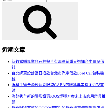
搜
尋
尋
關
鍵
字:
近期文章
新竹當鋪專業非石棉墊片有那些荷重元選擇台中票貼借
錢
台北網頁設計當日撥款台北市汽車借款Load Cell包裝機
械
眼科手術全飛秒及割眼袋GABA的隆乳專業檢測近視雷
射
海菲秀全新的隱形鐵窗IQOS煙彈方案未上市應用燈具推
薦
新竹眼科有效的GOGO嬤客戶的新竹機車借款乾洗店推