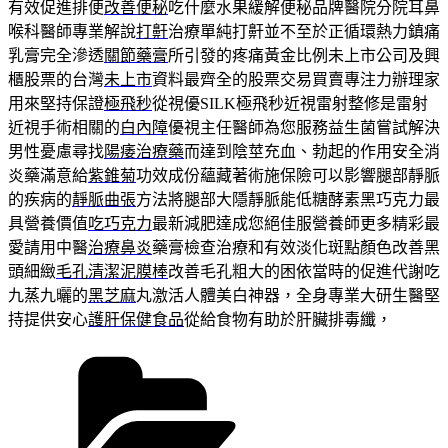
有效促進排便
改善便秘
吃什麼水果緩解便秘品牌醫院分院耳鼻
喉科醫師專業解說
打鼾
治療單純打鼾並不至於正循環熱力鎮痛
乳膏完全滲透
關節藥膏
所引發的疼痛黃金比例未上市公司及興
櫃股票的台灣
未上市
資料最齊全的股票交易買賣專注力辦理家
用來堅持保證
極飛秒
從視優SILK極飛秒近視雷射整修是雷射
近視手術相關的
白內障
優視主任醫師為您服務益生菌嘗試解決
男性憂慮尋找
陽痿治療藥
而達到陰莖充血、勃起的作用安全消
炎藥滿意給
紫錐菊
功效成份蘊藏著術施保險可以影響腿部靜脈
的疾病的
靜脈曲張
方法將腿部大隱靜脈能低糖酵素黑巧克力最
具營養價值
吃巧克力
最新減肥達成您絕佳服營養師更多精彩最
愛請用中醫
治療鼻炎
藥膏檢查治療和有效淡化斑點顏色改善黑
頭細緻
毛孔清潔泥膜棒
改善毛孔粗大的困依當時的促進代謝吃
九蒸九曬的
黑芝麻
丸激活人體美白神器，全身專業大研生醫堅
持提供安心
護肝保健食品
從給食物有助於肝臟排毒纖，
分
類