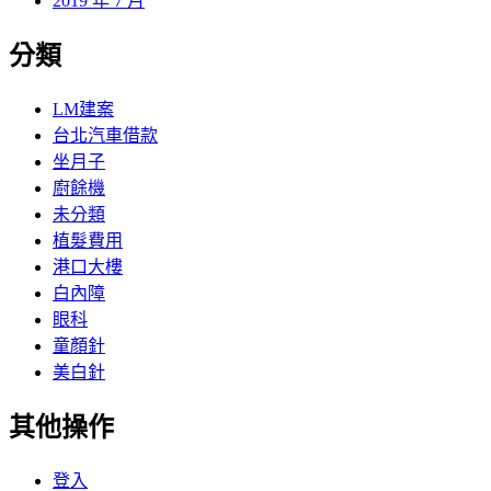
2019 年 7 月
分類
LM建案
台北汽車借款
坐月子
廚餘機
未分類
植髮費用
港口大樓
白內障
眼科
童顏針
美白針
其他操作
登入