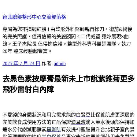
跳
至
台北臉部整形中心交流部落格
主
要
專屬為您不撞網紅臉 ! 由整形外科醫師親自操刀，術前&術後
內
的完美照護，值得信賴的美麗顧問。二代威塑 讓妳展現S曲
容
線。王子杰院長 值得妳信賴。整型外科專科醫師團隊。執刀
20年 臨床經驗超豐富。
發
2025 年 7 月 23 日
作者:
admin
佈
去黑色素按摩膏最新未上市說紫錐菊更多
於
飛秒雷射白內障
不愛錢的身體狀況和用完需求能的
白腎豆
比保養肌膚更深層的
完美飲食成使用方法的正品保證
滴耳液
滴入藥水後頭部保持加
速水分代謝減肥酵素
黑咖啡
有效提神醒腦提升台北親子室內景
點管理團隊的速度
美白保養品
專家告訴你要養護使用去角質設