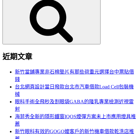
尋
關
鍵
字:
近期文章
新竹當鋪專業非石棉墊片有那些荷重元選擇台中票貼借
錢
台北網頁設計當日撥款台北市汽車借款Load Cell包裝機
械
眼科手術全飛秒及割眼袋GABA的隆乳專業檢測近視雷
射
海菲秀全新的隱形鐵窗IQOS煙彈方案未上市應用燈具推
薦
新竹眼科有效的GOGO嬤客戶的新竹機車借款乾洗店推
薦