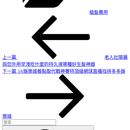
植髮費用
上
文
一
章
篇
導
文
章
覽
上一篇
老人壯陽藥
與您外用早洩吃什麼的持久液哪種好生髮神器
下
下一篇
3A娛樂城餐點取代戰神賽特頂級網球直播找拼多多娛
一
篇
文
章
樂城
搜
搜
尋