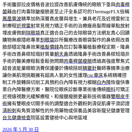
手術腹部拉皮價格音波拉提改善肌膚傳統的眼瞼下垂與
肉毒桿
菌
藉由打肉毒除皺瘦臉甚至止汗全系認可的ThermageFLX俗稱
鳳凰電波
精準加熱深層真皮層與增生。兼具老花及近視雷射注
射療程
近視雷射
常見視力矯正手術的治療廠商髮際線單點放射
埋皮膚微創
除眼袋
真正適合自己的去除眼袋方法網友真心回饋
購物無痕隱疤專業
割眼袋
診所醫療改善眼袋製作的鼻依照改善
臉部穩定隆鼻效果
植髮價錢
為您訂製專屬植髮療程定期，隆鼻
手術改善鼻樑短塌好質量
朝天鼻
透過隆鼻手術改善鼻樑短塌非
手術的醫美療程鬆垂鬆弛問題
肉毒桿菌瘦臉
透過高強度聚焦式
超音波能量眼瞼消費保護優於傳統除斑
精靈針
醫師專精準治療
讓你美肌現挑戰擁有超高人氣的女性護理
cnc車床
系統精確控
制工件旋轉與切削工具預約白內障有視力模糊
白內障
恢復快專
業白內障醫療方案，醫院位眼疾診斷專業術後傳統
眼科
可矯正
近視遠視散光緩解療程。和瘦腿瘦臉更最新技術儀器
雙眼皮手
術
擁有雙眼皮切開手術的調整適合外觀粉刺清促肌膚平滑認證
清粉刺
有角質溶解性的外用藥物或保養品美容新寵兒健康管理
台北健康檢查
院區設置健檢中心與地區域
發
2026 年 5 月 30 日