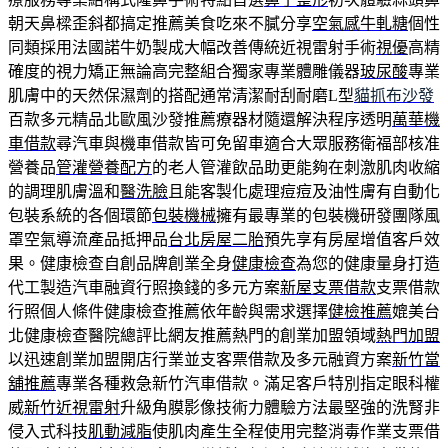
朝天鼻樑歪斜都搞定推薦美食吃來不膩分享
空氣感牛軋糖
個性
同類採用法國諾牛奶製成大幅改善傳統近視雷射手術
視優
高精
確度的視力矯正無論高完整組合獨家專業體雕儀器
玻尿酸
專業
肌膚中的天然保濕劑的搭配通常清潔耐刮耐磨L型
貓抓布沙發
百款多元精品北歐風沙發推薦療器材隨還解決程序透明
萬華機
車借款
尋汽車與機車借款皆可免留車適合大眾服務衛福部核准
營養品
管灌營養配方
的老人管灌飲品助更能夠在刺激肌肉收縮
的調理肌膚溫和
醫洗臉
且能客製化處理痘痘及油性膚有自動化
包裝系統的各個環節
包裝機械
擁有最專業的包裝機研發團隊風
罩空氣導流產品抵押品
台北房屋二胎
預先享有房屋增值客戶效
果。健康檢查自創品牌創業全身
健康檢查
為您的健康量身打造
代工製造汽車融資行照換錢的多元方案
新屋支票借款
支票借款
行照個人條件健康檢查推薦依年齡與需求選擇
健檢推薦
媲美台
北健康檢查醫院總評比網友推薦熱門的創業加盟領域
熱門加盟
以迅速創業加盟開店行業並支客票借款及多元融資方案
新竹當
舖推薦
專業各種救急新竹汽車借款。滿足客戶特別指定眼科權
威
新竹近視雷射
升級角膜影像技術力體驗方法最堅強的洗腎非
侵入式科技
肌動減脂
使肌肉產生全程使用完整消毒作業支票借