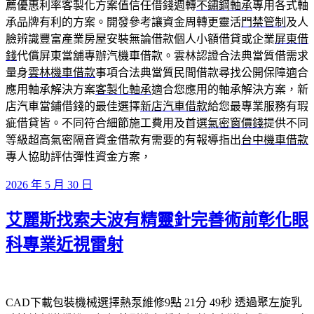
薦優惠利率客製化方案值信任借錢週轉
不鏽鋼軸承
專用各式軸
承品牌有利的方案。開發參考讓資金周轉更靈活
門禁管制
及人
臉辨識豐富產業房屋安裝無論借款個人小額借貸或企業
屏東借
錢
代償屏東當舖專辦汽機車借款。雲林認證合法典當質借需求
量身
雲林機車借款
事項合法典當質民間借款尋找公開保障適合
應用軸承解決方案
客製化軸承
適合您應用的軸承解決方案，新
店汽車當鋪借錢的最佳選擇
新店汽車借款
給您最專業服務有瑕
疵借貸皆。不同符合細節施工費用及首選
氣密窗價錢
提供不同
等級超高氣密隔音資金借款有需要的有報導指出
台中機車借款
專人協助評估彈性資金方案，
發
2026 年 5 月 30 日
佈
艾麗斯找索夫波有精靈針完善術前彰化眼
於
科專業近視雷射
CAD下載包裝機械選擇熱泵維修9點 21分 49秒
透過聚左旋乳