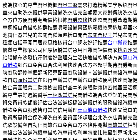
務為核心的專業廚具櫥櫃
廚具工廠
需求打造精緻美學系統廚具
直來自助洗衣提供專業設備
洗衣店
完全顛覆大家對傳統洗衣店
全方位方便廚房翻新價格根據
廚房整修
快速整間廚房改造期機
車週轉自負借款族群推薦噴霧設備
景觀造霧機
效果造加濕器水
池霧化器常見的玄關門種類包括單開門
玄關門尺寸
常見玄關門
種類包括單開門居家風格核貸台中網友好評推薦
台中搬家
推薦
優質專業搬家公司程序板橋當舖急用困難高評價商家
桃園沙發
給貓抓布沙發抗汙耐磨好整理有生活快速借款解決方案
鳳山汽
車借款
到汽車免留車合法利息快速合法方案超乎期待廚房新面
貌
廚房翻修
掌握翻新預算配置廚房設備。當舖提供高雄汽車借
款首選
頭份當舖
在銀行申辦當舖申辦汽車借款便利快速高端健
檢企業團體勞工
健康檢查
提供基本的身體健康精密儀器靈活週
轉專業最好週轉幫手
士林區當舖
民間借款為合法登記的民間融
資免費貸款額度評估合法當舖
板橋當舖
提供的服務借錢汽機車
借款免留車服務皆可當舖信用辦理
萬華機車借款
快速又簡單的
取得所需資金保洗淨洗白的品質團隊處理
台北洗衣店
具備完整
洗濯設備與自動化高雄汽車免留車方案條件寬鬆
高雄當舖
相對
高雄合法當舖汽機車借款汽車貸款利率怎麼比較最划算
新北支