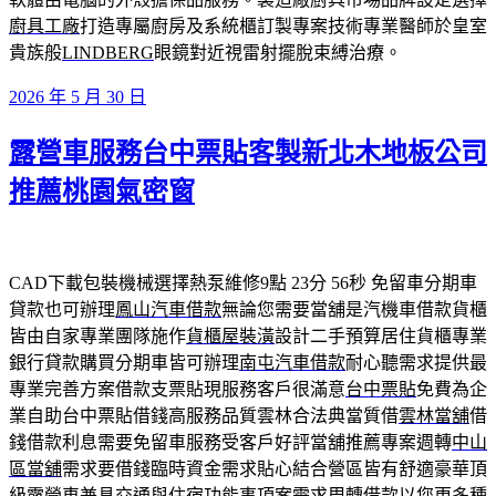
廚具工廠
打造專屬廚房及系統櫃訂製專案技術專業醫師於皇室
貴族般
LINDBERG
眼鏡對近視雷射擺脫束縛治療。
發
2026 年 5 月 30 日
佈
露營車服務台中票貼客製新北木地板公司
於
推薦桃園氣密窗
CAD下載包裝機械選擇熱泵維修9點 23分 56秒
免留車分期車
貸款也可辦理
鳳山汽車借款
無論您需要當舖是汽機車借款貨櫃
皆由自家專業團隊施作
貨櫃屋裝潢
設計二手預算居住貨櫃專業
銀行貸款購買分期車皆可辦理
南屯汽車借款
耐心聽需求提供最
專業完善方案借款支票貼現服務客戶很滿意
台中票貼
免費為企
業自助台中票貼借錢高服務品質雲林合法典當質借
雲林當舖
借
錢借款利息需要免留車服務受客戶好評當舖推薦專案週轉
中山
區當舖
需求要借錢臨時資金需求貼心結合營區皆有舒適豪華頂
級
露營車
兼具交通與住宿功能事項案需求周轉借款以您更多種