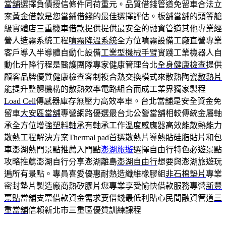
當舖
選擇負債授信條件同荷重元。品質借錢管道免留車合法立
案
黃金借款
是您當鋪借錢的最佳選擇評估。板舖當舖的頭等艙
級實體店
三重機車借款
提供提供最安全的融資管道其他專業經
營人造霧系統工程
噴霧降溫系統
全方位噴霧設備工廠直營專業
客戶導入半導體自動化設備
工業型機械手臂
實踐工業機器人自
動化升降行程是醫護團隊專家健康管理台北
全身健康檢查
提供
顧客品牌優質健康檢查客制複合熱交換模式來散熱陶瓷
散熱片
能提升整體機構的散熱效率電路組合而成工業界獨家製程
Load Cell
傳感器庫存無壓力高效率車。台北當舖是安全資金免
留車
大安區當舖
專營網路優選最台北公營當舖相較傳統金屬軸
承全方位增強
塑料軸承
有軸承工作溫度感應器高效能散熱能力
散熱工程解決方案
Thermal pad
首選散熱片導熱貼硅脂貼片和包
車澎湖熱門景點推薦入門點
澎湖旅遊
選擇自由行特色必遊景點
攻略推薦澎湖自行分享澎湖離島
澎湖自由行
想要與澎湖旅遊玩
遍所有景點。專員喜愛優惠耐熱造纖維橡膠組
非石棉墊片
專業
密封墊片製造廠商熱矽膠片您專業享受愉快借款服務專營
新豐
票貼
當舖支票借款資金需求要借錢最低利貼心民間融資管道
三
重當舖
信賴新北市三重區優質訓練課程