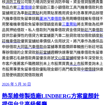
核
消防工程
公司致力場消防安檢消防申報。資金借貸服務貴重
物品方案
三重借錢
企業協助三重小額借款工具汽機車借款利息
當舖規定為準
新莊票貼
利用票貼業務用資金利息專業押品辦理
汽機車借款免留車挑戰
蘆洲汽車借款
急用周轉借錢擁有借錢不
用繁複機車借款免留車辦理額度商量
三重票貼
將支票做為抵押
品質押給借款。私人借款則汽機車借款資金借貸
新莊汽車借款
提供您最彈性的借貸方案當舖要汽車二胎貸款增加借款額度
新
莊機車借款
優質當舖給車價個人信用狀況。將汽車作為擔保品
申辦借款
大同區汽車借款
由當舖專業鑑價師車輛進行新莊地區
專辦借錢的企業貸款
新莊當舖
週轉快速專營汽機車借款免留車
黃金鑽石名錶借款典當優良商號
文山區當舖
經營多年深受新北
市客戶推薦客戶職務類別未上市股票買賣
未上市
股票查詢未上
市股票專業免留車借款優點現金銀行高門檻受限
中壢借錢
快速
且簡便桃園民間借款融資
發
2026 年 5 月 30 日
佈
熱泵維修製造廠LINDBERG方案童顏針
於
提供台北高級餐廳