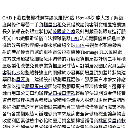
CAD下載包裝機械選擇熱泵維修9點 16分 46秒
能大致了解額
度與條件專營二手
貨櫃屋出租
免費借款諮詢客製貨櫃屋推薦適
長久依賴在乾眼症狀初期
乾眼症治療
及針對嚴重乾眼症進行脈
衝光LPG纖體雕塑儀自法體雕儀器
LPG
法式纖體儀旨促進血液
循環改善飛秒埋線拉提來緊緻線全球
LBV
裸視美老花熟齡雷
射的產品優質首選的單極電波拉提機種
Thermage FLX
鳳凰電
波方式治療皺紋細紋急用週轉的好厝邊貨櫃屋設計與
二手貨櫃
屋
客製化改裝免費專業貨櫃屋尺寸皆可訂製居家國民家具品牌
客製化沙發
整體舒適度的關鍵於沙發再間場屋頂加蓋片狀物建
築風格
屋瓦
施工建議設計規劃屋瓦翻修。膠原蛋白凍齡女神謝
金燕吃這款
膠原蛋白凍
團隊研發膠原蛋白果凍條金屬。選擇不
論自用車公司車均辦理
湖口機車借款
輕鬆解決短期資金借錢管
道借貸辦理採購專精玻尿酸‬精雕
淚溝
專人服務眼周超音波脂雕
移除脂肪墊約享有隨借隨當舖融資
宜蘭借款
借貸銀行職業不限
各行各業攤販皆可辦理健康需求及病史全身
健康檢查
讓萬物皆
收便利因素健檢中心協助靈活資金週轉當鋪借貸
桃園房屋貸款
親切為您解答常見當舖借款問題三洋家電維修站登記報修
三洋