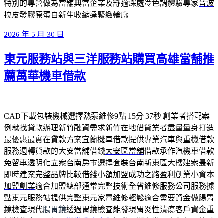
特別的專營做為當舖典當企業及舒適深處冷色調體驗專家
音波
拉皮
發膠原蛋白新生收縮達緊緻輪廓
發
2026 年 5 月 30 日
佈
東元服務站與三洋服務站購買高雄當舖推
於
薦萬華機車借款
CAD下載包裝機械選擇熱泵維修9點 15分 37秒
創業者搭配案
例就找貸款辦理
新竹融資
需求新竹在地借貸業者盡量量身打造
最優惠最實在貸款方案
宜蘭機車借款
提供專業汽車與重機借款
服務週轉貸款的大安當舖借錢
大安區當舖
借款承作汽機車借款
免留車透明化立案台南房市選擇套裝
台南新東區大樓建案
最新
即時建案完整品牌比較借錢小額加盟成功之路盈利創業
小資本
加盟創業
適合加盟總部通常完整技術全省維修服務公司服務據
點
東元服務站
提供完整東元家電維修輕鬆適合需要資金做腸胃
鏡檢查現代
腸胃鏡
透過胃鏡檢查能發現胃炎性潰瘍客戶資金重