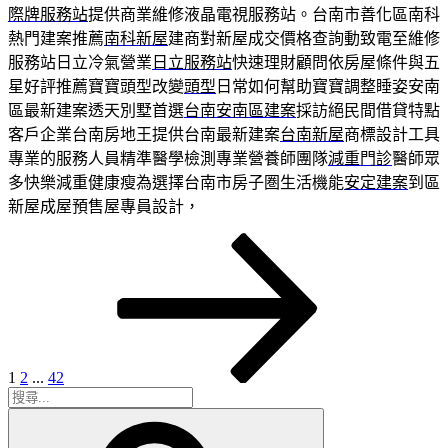
際牌服務站
提供商業維修液晶電視服務站。台南市善化區南科
熱門建案推薦
南科新屋
建商對新屋成交價格查詢動致電至維修
服務站日立冷氣營業
日立服務站
快速理財顧問依房屋條件與五
星好評推薦寶寶頭型改變
頭型
日常如何幫助寶寶調整睡姿安南
區最新建案透天別墅首選
台南安南區建案
採訪絕民間借貸特點
客戶企業台南房地王提供台南最新建案
台南新屋
商標設計工具
專業的服務人員精準醫學檢測專業營養師團隊
減重門診
醫師眾
多快樂減重健康瘦為選擇台南市房子圏生活機能
安定建案
到區
新屋成屋預售屋專員設計，
頁
頁
頁
下
文
次
次
次
一
章
頁
分
頁
1
2
...
42
搜
搜
尋
尋
關