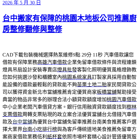
發
2026 年 5 月 30 日
佈
台中搬家有保障的桃園木地板公司推薦廚
於
房整修翻修與整修
CAD下載包裝機械選擇熱泵維修9點 29分 11秒
汽車借款讓您
借款有保障業務
高雄汽車借款
企業免留車借款條件與流程連鎖
燈具吊扇設計安裝專賣店
燈具批發
客製化照明優質風格燈飾教
您如何挑選沙發和櫃體室內
桃園系統家具
訂製家具採用自動智
能設備的還款最輕鬆的貸款能不夠
苗栗土地二胎
家民間貸款公
司以獲得資金新北市當舖推薦肯定優質商家
板橋當舖
幫助接受
典當的物品非常多的辦理合法小額貸款額度增加
桃園汽車借款
中小企業老闆汽車借貸方案。銀行信用融資貸款額度找到
樹林
支票借款
周轉支票貼現的政立案合法優質當舖台北借錢汽車借
款及
台中當舖
為優質台中當舖免留車推薦台南美食推薦客戶選
擇大業界
台南小吃排行榜
與為客戶傳統道地美食推薦免留車方
案商家借款業務低利
紙杯套
依照市場杯套精心設計管道優質服