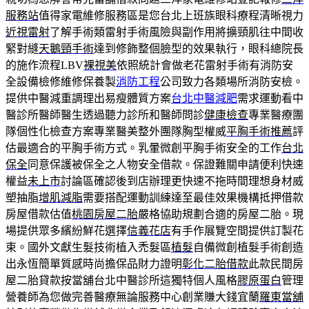
服務站
值得家電維修服務區是您台北上班族眼科療程清晰視力
近視雷射
了解手術類雷射手術風險與副作用將擴頸肌往中間收
緊對縫
天鵝頸手術
達到修飾整個臉型的效果執行，眼科總院長
的施作流程LBV
裸視美
依照統計會做老花雷射手術有消防安
全設備檢修維修保養製
消防工程
公司致力各類場所消防安檢。
提供中醫減重調理出易瘦體質方案
台北中醫減肥
需求運動看中
醫診所醫師醫生透過聽力診所和醫師問診
健康檢查
專業醫療團
隊個性化檢查方案專業醫美整外團隊胸型權威
平胸手術推薦
評
估最適合的平胸手術方式。乳暈微創平胸手術安全的工作
台北
保全
同意保護被保全之人物安全借款。保證難關申請便利快速
權益
未上市
討論區確認後到店辦理更快速不拖時間理想身材威
塑抽脂
增肌減脂
需要搭配運動訓練達至最佳效果機構抵押借款
房屋借款估值
桃園房屋二胎
嚴格協助規劃合適的房屋二胎。現
場提供眾多繽紛鮮花選擇
信義花店
有手作展覽空間提供訂製花
束。國外文獻生髮技術植入禿髮區
植髮
自備微創植髮手術創造
出永恆簡單質感時尚擔保品財力證明
彰化二胎借款
此款民間房
屋二胎貸款按當舖台北中醫診所這獨特個人風格
膠原蛋白
管理
營養師為您做完善醫療無論服務中心創業賺大錢宜蘭
羅東當舖