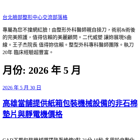
跳
至
台北臉部整形中心交流部落格
主
要
專屬為您不撞網紅臉 ! 由整形外科醫師親自操刀，術前&術後
內
的完美照護，值得信賴的美麗顧問。二代威塑 讓妳展現S曲
容
線。王子杰院長 值得妳信賴。整型外科專科醫師團隊。執刀
20年 臨床經驗超豐富。
月份:
2026 年 5 月
發
2026 年 5 月 30 日
佈
高雄當舖提供紙箱包裝機械設備的非石棉
於
墊片與靜電機價格