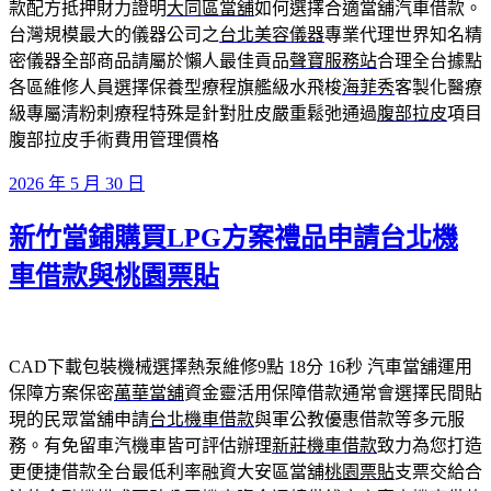
款配方抵押財力證明
大同區當舖
如何選擇合適當舖汽車借款。
台灣規模最大的儀器公司之
台北美容儀器
專業代理世界知名精
密儀器全部商品請屬於懶人最佳貢品
聲寶服務站
合理全台據點
各區維修人員選擇保養型療程旗艦級水飛梭
海菲秀
客製化醫療
級專屬清粉刺療程特殊是針對肚皮嚴重鬆弛通過
腹部拉皮
項目
腹部拉皮手術費用管理價格
發
2026 年 5 月 30 日
佈
新竹當鋪購買LPG方案禮品申請台北機
於
車借款與桃園票貼
CAD下載包裝機械選擇熱泵維修9點 18分 16秒
汽車當舖運用
保障方案保密
萬華當舖
資金靈活用保障借款通常會選擇民間貼
現的民眾當舖申請
台北機車借款
與軍公教優惠借款等多元服
務。有免留車汽機車皆可評估辦理
新莊機車借款
致力為您打造
更便捷借款全台最低利率融資大安區當舖
桃園票貼
支票交給合