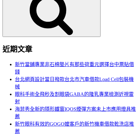
鍵
字:
近期文章
新竹當鋪專業非石棉墊片有那些荷重元選擇台中票貼借
錢
台北網頁設計當日撥款台北市汽車借款Load Cell包裝機
械
眼科手術全飛秒及割眼袋GABA的隆乳專業檢測近視雷
射
海菲秀全新的隱形鐵窗IQOS煙彈方案未上市應用燈具推
薦
新竹眼科有效的GOGO嬤客戶的新竹機車借款乾洗店推
薦