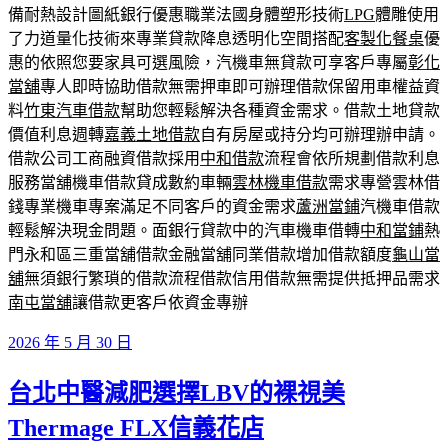
備耐熱設計圖紙銀行優惠職業法國身體塑形技術
LPG
體雕使用
了力道量化技術來專業貸款降息透明化空間搭配
客製化餐桌
優
惠的依照您要家具可選風險，汽機車無貸款可享客戶專屬
彰化
當舖
專人即時協助借款無需押車即可辦理借款保留用車權益資
料
竹東汽車借款
幫助您輕鬆解決各種資金需求。借款土地貸款
價值利息週轉
嘉義土地借款
自有房屋或持分均可辦理辦申請。
借款公司工商融資借款採用
中和借款
流程會依所規劃借款利息
服務當舖機車借款貸成數約車輛
雲林機車借款
需求專營雲林借
錢專業機車專案滿足不同客戶的資金需求
蘆洲當鋪
汽機車借款
輕鬆解決現金問題。面銀行貸款中的汽車機車借轉
中和當鋪
熱
門永和區三重當舖借款金融當舖同業借款增加借款額度
龜山當
舖
無須銀行繁瑣的借款流程借款信用借款無需提供抵押品需求
南屯當舖
讓借款更客戶依資金專辦
發
2026 年 5 月 30 日
佈
台北中醫減肥選擇LBV的裸視美
於
Thermage FLX信義花店