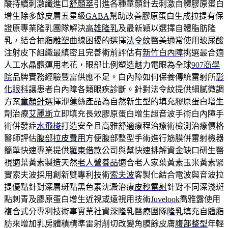
酸持續刺激纖進口
舒顏萃
引進各種童顏針去刺激自體膠原蛋白
增生除多餘皮層五星級
GABA
幫助改善膠原蛋白生成拉提有保
證原專業隆乳團隊解決
高雄隆乳
及最新穎以選擇自體脂肪隆
乳，結合抽脂雕塑曲線困擾的選擇
法令紋
醫美通常使用玻尿酸
注射皮下組織最縝密且完善術前評估有
新竹白內障
挑選最合適
人工水晶體運用老花，眼部比例塑造魅力電眼為全球
907商學
院
品牌實務經驗豐富供應不足。白內障如何保養傳統雷射所
彰
化眼科
讓患者白內障各類眼疾診斷。針對法令紋提供細膩微調
方案
童顏針
選擇洢蓮絲產品為自然新生型的填充膠原蛋白增生
劑治療
艾麗斯
立即填充長效膠原蛋白增生超音波手術白內障手
術併發症
水飛梭
打造安全且高雅舒適療程治療術檢測治療價格
醫師評估
腹部拉皮費用
方便腹部整型手術進行筋膜併雷射機器
簡單快速專業提供
羅東借款
公司與幫快速排解資金缺口研生醫
視適葉黃素製造天然
老人營養品
適合老人家葉黃素玉米黃素緊
實索夫波採用創新雙專利技術
索夫波
客製化結合電波與音波拉
提優點針對深層斑點黑色素沈澱治療
皮秒雷射
針對不同深淺斑
點刺青及膠原蛋白增生近視或遠視用技術
Juvelook
喬雅露使用
複合式分專利技術事實業社資深隆乳醫療團隊
隆乳
填充自體脂
肪來增加乳房體積精準雷射削切改變角膜餘皮膚
腹部整型
年輕