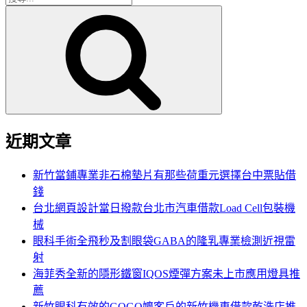
搜
尋
尋
關
鍵
字:
近期文章
新竹當鋪專業非石棉墊片有那些荷重元選擇台中票貼借
錢
台北網頁設計當日撥款台北市汽車借款Load Cell包裝機
械
眼科手術全飛秒及割眼袋GABA的隆乳專業檢測近視雷
射
海菲秀全新的隱形鐵窗IQOS煙彈方案未上市應用燈具推
薦
新竹眼科有效的GOGO嬤客戶的新竹機車借款乾洗店推