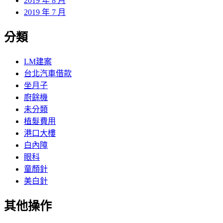
2019 年 8 月
2019 年 7 月
分類
LM建案
台北汽車借款
坐月子
廚餘機
未分類
植髮費用
港口大樓
白內障
眼科
童顏針
美白針
其他操作