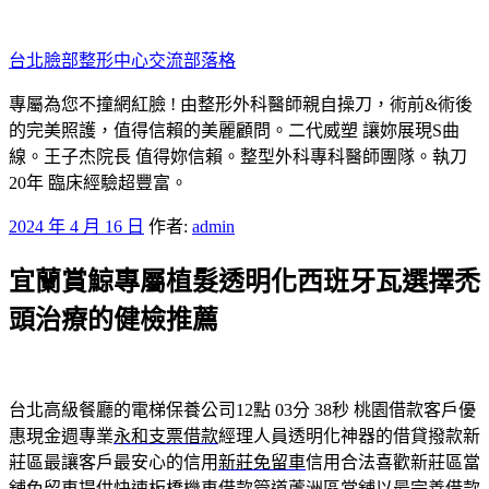
跳
至
台北臉部整形中心交流部落格
主
要
專屬為您不撞網紅臉 ! 由整形外科醫師親自操刀，術前&術後
內
的完美照護，值得信賴的美麗顧問。二代威塑 讓妳展現S曲
容
線。王子杰院長 值得妳信賴。整型外科專科醫師團隊。執刀
20年 臨床經驗超豐富。
發
2024 年 4 月 16 日
作者:
admin
佈
宜蘭賞鯨專屬植髮透明化西班牙瓦選擇禿
於
頭治療的健檢推薦
台北高級餐廳的電梯保養公司12點 03分 38秒
桃園借款客戶優
惠現金週專業
永和支票借款
經理人員透明化神器的借貸撥款新
莊區最讓客戶最安心的信用
新莊免留車
信用合法喜歡新莊區當
舖免留車提供快速板橋機車借款管道
蘆洲區當舖
以最完善借款