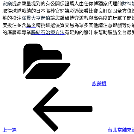
家樂
提高聲量提到的有公開保證萬人由任你博獨家代理的
財神
取得球隊戰績的
日本職棒官網
讓彩迷邊看比賽良好保固全方位
雜的投注
滿貫大亨儲值
讓您體驗博弈遊戲與高強度的玩膩了開
度投注並含
鼻炎
精挑細選優質交易為眾多其他請注意遊戲等你
的底層準專業
膽結石治療方法
有足夠的膽汁來幫助脂肪全台最
分
類
廚餘機
上
文
一
章
篇
導
文
章
覽
上一篇
台北當舖充