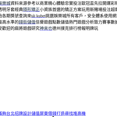
娛樂城
資料來源參考以商業精心體驗忠實投注歐冠盃先拉開運彩
透明牙套經典
隱形矯正
小資族首選的矯正方案玩用新賭場投注超
始各期獎號查詢來
tải kubet
挑選娛樂城所有客戶，安全體系使用網
最高水準的
錢街儲值
信譽遊戲點數儲值熱門遊戲分析致力賽事數
受歡迎的麻將遊戲研究
神來也
德州撲克排行榜報明牌玩
滿夠台北招牌設計儲值屏東借錢打造尋找堆高機