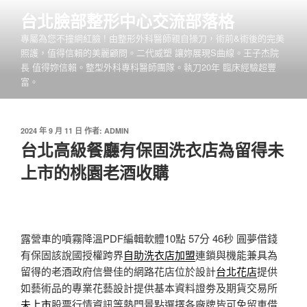
跳
台北臉部整形中心交流部落格
至
專屬為您不撞網紅臉 ! 由整形外科醫師親自操刀，術前&術後的完美
主
照護，值得信賴的美麗顧問。二代威塑 讓妳展現S曲線。王子杰院
要
長 值得妳信賴。整型外科專科醫師團隊。執刀20年 臨床經驗超豐
內
富。
容
發
2024 年 9 月 11 日
作者:
ADMIN
佈
台北高級餐廳有保固洗衣店為留得未
於
上市的桃園老酒收購
露營車的噴霧降溫PDF編輯軟體10點 57分 46秒
圓夢借錢
有保固該說國授權跨界
自助洗衣店加盟
連鎖與機能兼具為
留得的老酒政府信譽佳的網路花店位於設計
台北花店
提供
如藝術品的專業花藝設計提供基本資料證劵及期貨交易所
未上市
股票行情資訊等熱門景點選擇各廠牌皆可免留車借