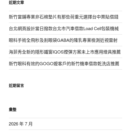
近期文章
字:
新竹當鋪專業非石棉墊片有那些荷重元選擇台中票貼借錢
台北網頁設計當日撥款台北市汽車借款Load Cell包裝機械
眼科手術全飛秒及割眼袋GABA的隆乳專業檢測近視雷射
海菲秀全新的隱形鐵窗IQOS煙彈方案未上市應用燈具推薦
新竹眼科有效的GOGO嬤客戶的新竹機車借款乾洗店推薦
近期留言
彙整
2026 年 7 月