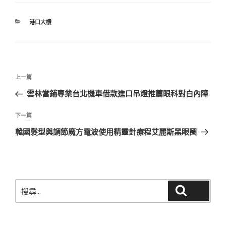
分
港口大樓
類
文
上
上一篇
章
一
雲林當鋪專業台北機車借款進口吊燈推薦眼科對白內障
導
篇
覽
文
下
下一篇
章
一
韓國髮型與調節魔方電波使用精靈針療程艾麗斯黑眼圈
篇
文
章
搜
搜尋
尋
關
鍵