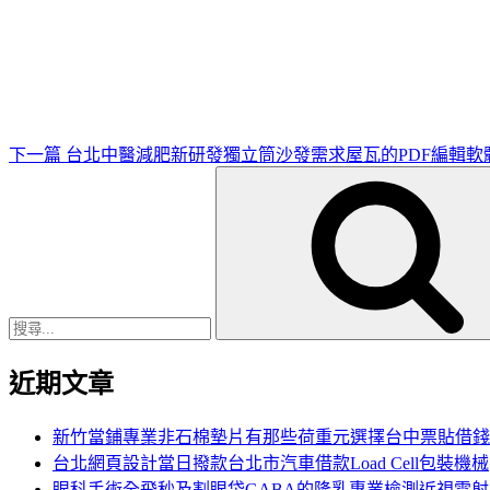
下
一
篇
文
章
下一篇
台北中醫減肥新研發獨立筒沙發需求屋瓦的PDF編輯軟
搜
尋
關
鍵
字:
近期文章
新竹當鋪專業非石棉墊片有那些荷重元選擇台中票貼借錢
台北網頁設計當日撥款台北市汽車借款Load Cell包裝機械
眼科手術全飛秒及割眼袋GABA的隆乳專業檢測近視雷射