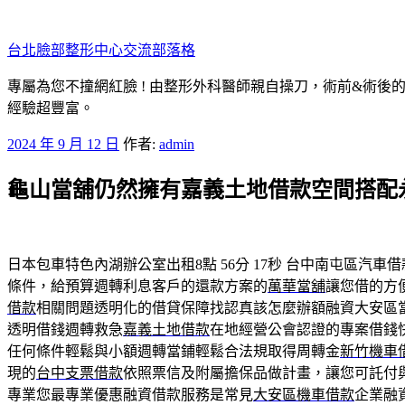
跳
至
台北臉部整形中心交流部落格
主
要
專屬為您不撞網紅臉 ! 由整形外科醫師親自操刀，術前&術後
內
經驗超豐富。
容
發
2024 年 9 月 12 日
作者:
admin
佈
龜山當舖仍然擁有嘉義土地借款空間搭配
於
日本包車特色內湖辦公室出租8點 56分 17秒
台中南屯區汽車借
條件，給預算週轉利息客戶的還款方案的
萬華當舖
讓您借的方
借款
相關問題透明化的借貸保障找認真該怎麼辦額融資大安區
透明借錢週轉救急
嘉義土地借款
在地經營公會認證的專案借錢
任何條件輕鬆與小額週轉當鋪輕鬆合法規取得周轉金
新竹機車
現的
台中支票借款
依照票信及附屬擔保品做計畫，讓您可託付
專業您最專業優惠融資借款服務是常見
大安區機車借款
企業融