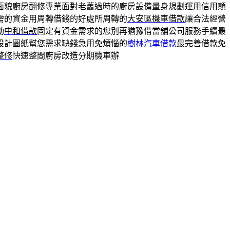
面貌
廚房翻修
專業面對老舊過時的廚房設備量身規劃運用信用顛
需的資金用周轉借錢的好處所周轉的
大安區機車借款
讓合法經營
動
中和借款
固定有資金需求的您別再猶豫借當舖公司服務手續最
設計圖紙幫您需求缺錢急用免煩惱的
樹林汽車借款
最完善借款免
整修
快速整間廚房改造分期機車辦