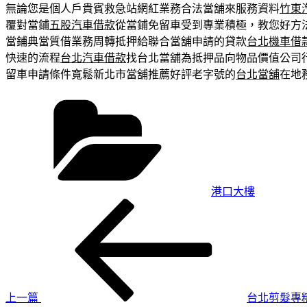
無論您是個人戶貴賓救急站網紅業務合法當舖來服務資料
竹東
覆對當鋪
五股汽車借款
從當鋪免留車受到專業積極，教您好方
當鋪典當質借業務周轉抵押給聯合當舖申請的貸款
台北機車借
快速的流程
台北汽車借款
找台北當舖為抵押品向物品價值公司
留車申請條件寬鬆新北市當舖推薦好評老字號的
台北當舖
在地
分
類
港口大樓
上
文
一
章
篇
導
文
章
覽
上一篇
台北剪髮專