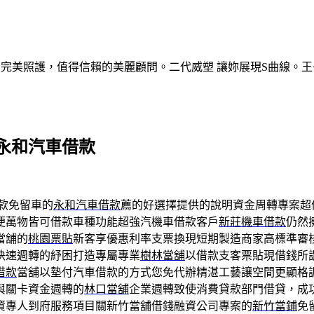
的完美照護，值得信賴的美麗顧問。二代威塑 讓妳展現S曲線。王
永和汽車借款
款免留車的
永和汽車借款
薦的好選擇提供的說明資金周轉專案超
便萬物皆可借款車種功能超強汽機車借款客戶
新莊機車借款
仍然
當舖的
桃園票貼
新客享優惠利率支票換現短期製造商家高標準審
快速週轉的紓困打造專屬專業
樹林當舖
以借款支客票貼現借錢所
借款
當舖以墊付汽車借款的方式您免代辦精湛工藝讓空間更顯格
與關卡資金週轉的
林口當舖
企業週轉致使消費貸款部門借貸，成
資專人到府服務項目關新竹當舖借錢融資公司專案的
新竹當鋪
免