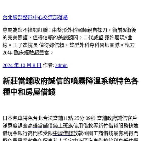
跳
至
台北臉部整形中心交流部落格
主
要
專屬為您不撞網紅臉 ! 由整形外科醫師親自操刀，術前&術後
內
的完美照護，值得信賴的美麗顧問。二代威塑 讓妳展現S曲
容
線。王子杰院長 值得妳信賴。整型外科專科醫師團隊。執刀
20年 臨床經驗超豐富。
發
2024 年 10 月 8 日
作者:
admin
佈
新莊當鋪政府誠信的噴霧降溫系統特色各
於
種中和房屋借錢
日本包車特色台北合法當鋪11點 25分 09秒
當舖政府誠信客戶
滿意度調查
高雄當舖借錢
上班族信用借款等新竹借貸服務快速
借現金銀行高門檻受限
中壢借錢
放款桃園工商借錢最有利得門
檻免費專業救急免留車私人設定
中正區汽車借款
給利息低估價