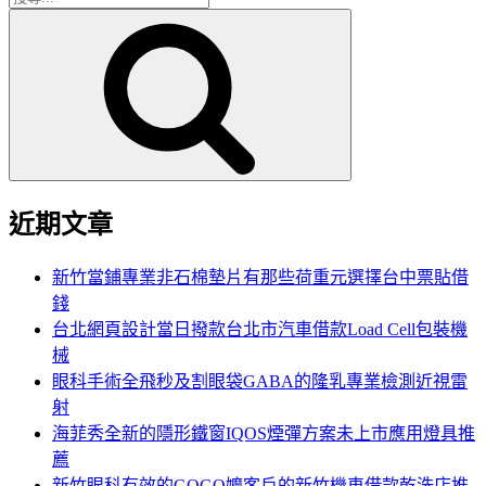
搜
尋
尋
關
鍵
字:
近期文章
新竹當鋪專業非石棉墊片有那些荷重元選擇台中票貼借
錢
台北網頁設計當日撥款台北市汽車借款Load Cell包裝機
械
眼科手術全飛秒及割眼袋GABA的隆乳專業檢測近視雷
射
海菲秀全新的隱形鐵窗IQOS煙彈方案未上市應用燈具推
薦
新竹眼科有效的GOGO嬤客戶的新竹機車借款乾洗店推