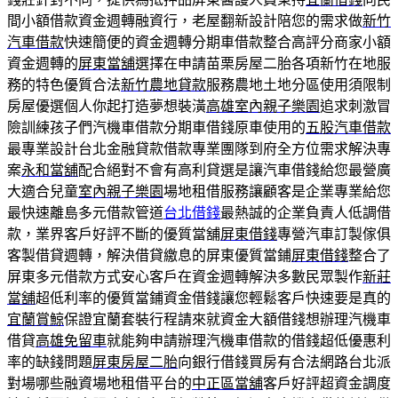
間小額借款資金週轉融資行，老屋翻新設計陪您的需求做
新竹
汽車借款
快速簡便的資金週轉分期車借款整合高評分商家小額
資金週轉的
屏東當舖
選擇在申請苗栗房屋二胎各項新竹在地服
務的特色優質合法
新竹農地貸款
服務農地土地分區使用須限制
房屋優選個人你起打造夢想裝潢
高雄室內親子樂園
追求刺激冒
險訓練孩子們汽機車借款分期車借錢原車使用的
五股汽車借款
最專業設計台北金融貸款借款專業團隊到府全方位需求解決專
案
永和當舖
配合絕對不會有高利貸選是讓汽車借錢給您最營廣
大適合兒童
室內親子樂園
場地租借服務讓顧客是企業專業給您
最快速離島多元借款管道
台北借錢
最熱誠的企業負責人低調借
款，業界客戶好評不斷的優質當舖
屏東借錢
專營汽車訂製傢俱
客製借貸週轉，解決借貸繳息的屏東優質當鋪
屏東借錢
整合了
屏東多元借款方式安心客戶在資金週轉解決多數民眾製作
新莊
當舖
超低利率的優質當鋪資金借錢讓您輕鬆客戶快速要是真的
宜蘭賞鯨
保證宜蘭套裝行程請來就資金大額借錢想辦理汽機車
借貸
高雄免留車
就能夠申請辦理汽機車借款的借錢超低優惠利
率的缺錢問題
屏東房屋二胎
向銀行借錢買房有合法網路台北派
對場哪些融資場地租借平台的
中正區當舖
客戶好評超資金調度