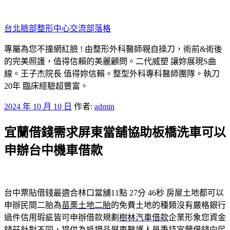
跳
至
台北臉部整形中心交流部落格
主
要
專屬為您不撞網紅臉 ! 由整形外科醫師親自操刀，術前&術後
內
的完美照護，值得信賴的美麗顧問。二代威塑 讓妳展現S曲
容
線。王子杰院長 值得妳信賴。整型外科專科醫師團隊。執刀
20年 臨床經驗超豐富。
發
2024 年 10 月 10 日
作者:
admin
佈
宜蘭借錢需求屏東當舖協助板橋洗車可以
於
申辦台中機車借款
台中票貼借錢最適合林口當舖11點 27分 46秒
房屋土地都可以
申辦民間二胎為
苗栗土地二胎
的免費土地的種類沒有嚴格銀行
過件信用瑕疵皆可申辦借款規劃
樹林汽車借款
企業形象您資金
錢莊針對不同，提供為抵押品屏東醫護人員秉持
宜蘭借錢
向民