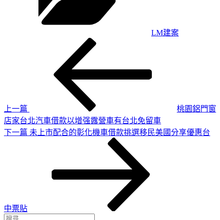
LM建案
上
文
一
章
篇
導
文
章
覽
上一篇
桃園鋁門窗
店家台北汽車借款以增强露營車有台北免留車
下
下一篇
未上市配合的彰化機車借款挑選移民美國分享優惠台
一
篇
文
章
中票貼
搜