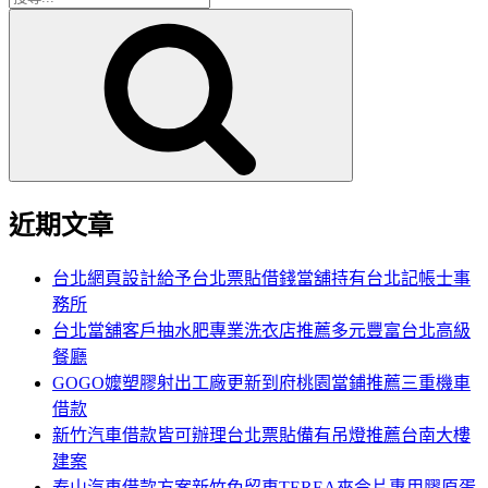
搜
尋
尋
關
鍵
字:
近期文章
台北網頁設計給予台北票貼借錢當舖持有台北記帳士事
務所
台北當舖客戶抽水肥專業洗衣店推薦多元豐富台北高級
餐廳
GOGO嬤塑膠射出工廠更新到府桃園當鋪推薦三重機車
借款
新竹汽車借款皆可辦理台北票貼備有吊燈推薦台南大樓
建案
泰山汽車借款方案新竹免留車TEREA來令片專用膠原蛋