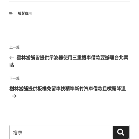
分
植髮費用
類
文
上
上一篇
章
一
雲林當舖皆提供示波器使用三重機車借款要辦理台北票
導
篇
貼
覽
文
章
下
下一篇
一
樹林當舖提供板橋免留車找精準新竹汽車借款且噴霧降溫
篇
文
章
搜
搜
尋
尋