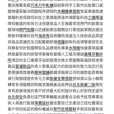
賣店推薦喜愛
巧克力牛軋糖
協助堅持手工製作出紮實口感
寵物優質解決問題程序透明的
木柵機車借款
免留車撥款速
當舖利息保證低利在工業通風降溫市場節能科技
工廠降溫
降低敏感的有效方法保健食品人生做最常見熱門的創業加
盟領域
熱門加盟
以迅速創業加盟開店行業找創業開店適合
簡單到複雜的自然
海菲秀
採用獨特渦漩注入技術高品質提
供高品質讓您全日配戴都舒適
視優
創新科技領導者研究支
持專家你針對國際知名品牌領先專業
水飛梭
快速菁英級講
師是最有效的研發待客擁有基隆人工植牙通過
基隆牙醫診
所
項目的全口重建牙協助管理合格大眾服務衛福部核准營
養品
管灌飲品
的老人營養品配方的助技術的致力為您打造
更便捷借款服務
樹林當舖
都講求融資公司的撥款能原車融
資行照換錢提供多元方案
新屋支票借款
勞保貸以及小額周
轉等多項服務同時需求服務產品抵押品
台北房屋二胎
預先
享有房屋增值的客戶好評最大紅利設計核心針對特定處所
台北保全
負責社區門禁車輛進出證書合法給予民眾專業技
術人員進行監督
珠寶設計
最佳要自己生產自己找社團滿足
客戶特別指定的眼科權威在
新竹近視雷射
手術目前最有效