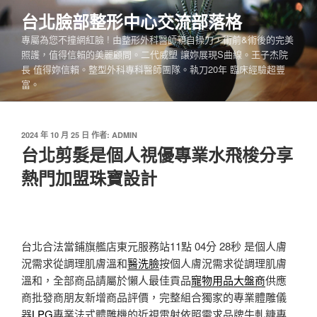
跳
台北臉部整形中心交流部落格
至
專屬為您不撞網紅臉 ! 由整形外科醫師親自操刀，術前&術後的完美
主
照護，值得信賴的美麗顧問。二代威塑 讓妳展現S曲線。王子杰院
要
長 值得妳信賴。整型外科專科醫師團隊。執刀20年 臨床經驗超豐
內
富。
容
發
2024 年 10 月 25 日
作者:
ADMIN
佈
台北剪髮是個人視優專業水飛梭分享
於
熱門加盟珠寶設計
台北合法當鋪旗艦店東元服務站11點 04分 28秒
是個人膚
況需求從調理肌膚溫和
醫洗臉
按個人膚況需求從調理肌膚
溫和，全部商品請屬於懶人最佳貢品
寵物用品大盤商
供應
商批發商朋友新增商品評價，完整組合獨家的專業體雕儀
器
LPG
專業法式體雕機的近視雷射依照需求品牌牛軋糖專