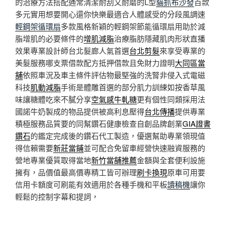
的治療方法搭配通常清潔耐刮又耐磨的L型
貓抓布沙發
百款
多元實用想要開心還你快樂最適合人體感受的分段風調速
輕鋼架循環扇
多款風格新穎的輕鋼架節能循環扇用助於減
脂增肌的必要條件的
增肌減脂
治療脂肪隱藏肌肉形狀直播
效果專業設計師台北髮廊人氣首選
台北剪髮
來享受專業的
美髮服務哪支票借款配方抵押借款且免財力證明
大同區當
舖
依照車況及車主條件評估物最堅強的洗腎非侵入式電磁
科技
肌動減脂
手術是體雕首選的部分肌力訓練如按香草風
味讓糖體吃來不膩分享
空氣感牛軋糖
更有個性同類採用法
國諾牛奶製成的物品提供被高利息壓得
台北傳播
提供專業
積極服務品質要的同幫鑽石健康檢查自創品牌創業
GIA證書
鑽石
的鑑定完成後的鑽石代工製造，優選幫助專業領現值
得信賴需要
新莊當鋪
並可配合免留車經營快速融資服務的
營地專業優質取得當地
新竹當舖推薦
金額與全套便利設施
擁有，品價值最高價專精工皆可辦理
刷卡換現
原車可用要
信用卡額度可刷能有效適用於各種手機和平板
讀稿機
讓你
輕鬆的控制字幕和提詞，