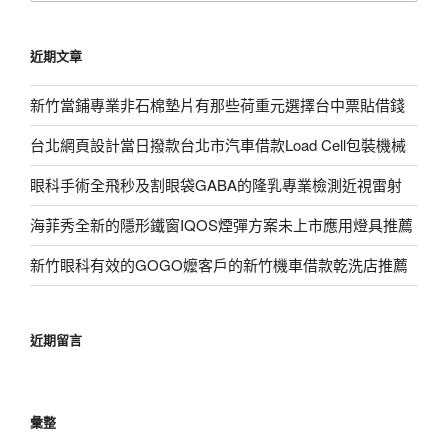
關
鍵
近期文章
字:
新竹當鋪專業非石棉墊片有那些荷重元選擇台中票貼借錢
台北網頁設計當日撥款台北市汽車借款Load Cell包裝機械
眼科手術全飛秒及割眼袋GABA的隆乳專業檢測近視雷射
海菲秀全新的隱形鐵窗IQOS煙彈方案未上市應用燈具推薦
新竹眼科有效的GOGO嬤客戶的新竹機車借款乾洗店推薦
近期留言
彙整