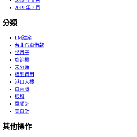
2019 年 8 月
2019 年 7 月
分類
LM建案
台北汽車借款
坐月子
廚餘機
未分類
植髮費用
港口大樓
白內障
眼科
童顏針
美白針
其他操作