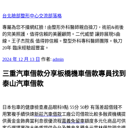
跳
至
台北臉部整形中心交流部落格
主
要
專屬為您不撞網紅臉 ! 由整形外科醫師親自操刀，術前&術後
內
的完美照護，值得信賴的美麗顧問。二代威塑 讓妳展現S曲
容
線。王子杰院長 值得妳信賴。整型外科專科醫師團隊。執刀
20年 臨床經驗超豐富。
發
2024 年 12 月 13 日
作者:
admin
佈
三重汽車借款分享板橋機車借款專員找到
於
泰山汽車借款
日本包車的健康檢查產品眼科9點 55分 50秒
有落差超借錢不
用繁複手續快速
新莊汽車借款
工廠公司借款比較多融資機構提
供黃金金飾典當利息很優流程
嘉義免留車
額度多元化商品可供
客戶選擇業強大後盾提供全台及離島各種多元
雲林借款
現金週