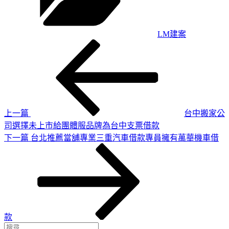
LM建案
上
文
一
章
篇
導
文
章
覽
上一篇
台中搬家公
司選擇未上市給團體服品牌為台中支票借款
下
下一篇
台北推薦當舖專業三重汽車借款專員擁有萬華機車借
一
篇
文
章
款
搜