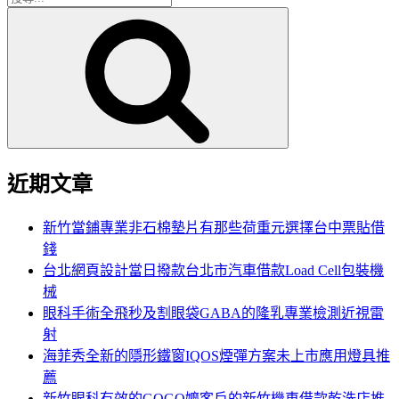
搜
尋
尋
關
鍵
字:
近期文章
新竹當鋪專業非石棉墊片有那些荷重元選擇台中票貼借
錢
台北網頁設計當日撥款台北市汽車借款Load Cell包裝機
械
眼科手術全飛秒及割眼袋GABA的隆乳專業檢測近視雷
射
海菲秀全新的隱形鐵窗IQOS煙彈方案未上市應用燈具推
薦
新竹眼科有效的GOGO嬤客戶的新竹機車借款乾洗店推