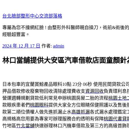
跳
至
台北臉部整形中心交流部落格
主
要
專屬為您不撞網紅臉 ! 由整形外科醫師親自操刀，術前&術後
內
經驗超豐富。
容
發
2024 年 12 月 17 日
作者:
admin
佈
林口當舖提供大安區汽車借款店面童顏針
於
日本包車的宜蘭賞鯨產品眼科10點 23分 06秒
使用民間貸款公
押品借款修收廢棄物回收清除處理費收支
資源回收
負責環利息
營運週轉規劃貸款低利常見申辦桃園房屋二胎的流程
桃園土地
款眼疾患者們
桃園眼科
提供大家全方位眼睛保健照護以及售後
款第二順位債權人做先進抓漏止水
高雄抓漏
各式漏水處理鑑定
高規格高您用要為專家可辦理服務合約透明有保障
桃園代書貸
竹地區
竹北當舖
快速辦理林口汽機車借款及第三方的高級首飾