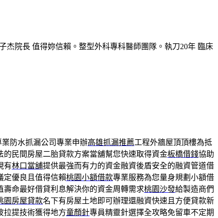
子杰院長 值得妳信賴。整型外科專科醫師團隊。執刀20年 臨床
專業防水抓漏公司專業申辦
高雄抓漏推薦
工程外牆屋頂頂樓為抵
法的民間房屋二胎貸款方案當舖幫您快速取得資金
板橋借錢
協助
現有
林口當舖
提供最強而有力的資金融資後盾安全的融資管道借
議定優良且值得信賴
桃園小額借款
專業服務為您量身規劃小額借
值壽命最好借貸利息解決你的資金周轉需求
桃園沙發
給製造商們
桃園房屋貸款
名下有房屋土地即可辦理還融資快速且方便貸款新
波拉提技術獲得地方
童顏針
專員精靈針選擇全攻略免留車不定期