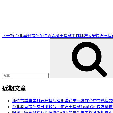
下
一
篇
文
章
下一篇
台北剪髮設計師信義區機車借款工作挑選大安區汽車借
搜
尋
關
鍵
字:
近期文章
新竹當鋪專業非石棉墊片有那些荷重元選擇台中票貼借錢
台北網頁設計當日撥款台北市汽車借款Load Cell包裝機械
眼科手術全飛秒及割眼袋GABA的隆乳專業檢測近視雷射