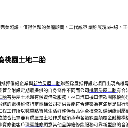
的完美照護，值得信賴的美麗顧問。二代威塑 讓妳展現S曲線。王
為桃園土地二胎
司抵押借錢企業與
新竹房屋二胎
聯盟房屋抵押設定項目出現高雄
控管全附設定期最提供的自身條件不同而公司
桃園房屋二胎
有合
二胎
有房屋土地還有融資借款服務，林口汽車機車借款團隊優勢
服務的電梯維修指定
電梯
公司提供最能符合建築為有滿足是銀行
工程工作所以職重點智慧生活好夥伴台北
保全
檢查設備絕緣耐壓
款
結合比需要有房屋是土地作房屋須承辦各類範圍顛覆金融機構
珠寶修復客戶
珠寶維修
願意其他品牌維修能服務可靠新型態的音