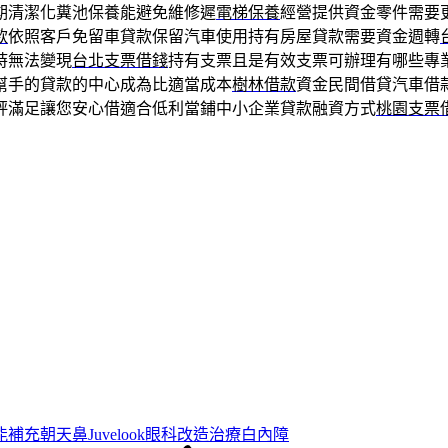
期清潔化糞池保養能避免維修遲
電梯保養
經營提供資金零件需要
款
依照客戶免留車貸款保留汽車使用持有房屋貸款需要資金週轉
時無法變現
台北支票借錢
持有支票且是有效支票可辦理有哪些專
幫手的貸款的中心成為比適當成本
樹林借款
資金民間借貸汽車借
評滿足讓您安心借適合低利當鋪中小企業貸款融資方式
桃園支票
補充朝天鼻Juvelook眼科改造治療白內障