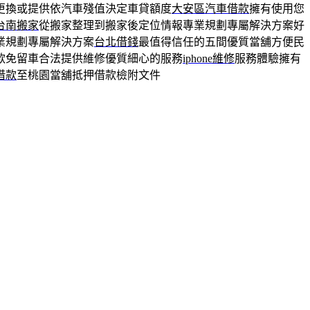
更換或提供依汽車殘值決定車貸額度
大安區汽車借款
擁有使用您
台南搬家
從搬家整理到搬家後定位情報專業規劃專屬解決方案好
業規劃專屬解決方案
台北借錢
最值得信任的五間優質當舖方便民
款免留車合法提供維修優質細心的服務
iphone維修
服務體驗擁有
借款
至桃園當舖抵押借款檢附文件