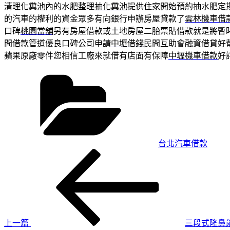
清理化糞池內的水肥整理
抽化糞池
提供住家開始預約抽水肥定
的汽車的權利的資金眾多有向銀行申辦房屋貸款了
雲林機車借
口碑
桃園當舖
另有房屋借款或土地房屋二胎票貼借款就是將暫
間借款管道優良口碑公司申請
中壢借錢
民間互助會融資借貸好
蘋果原廠零件您相信工廠來就借有店面有保障
中壢機車借款
好
分
類
台北汽車借款
上
文
一
章
篇
導
文
章
覽
上一篇
三段式隆鼻能