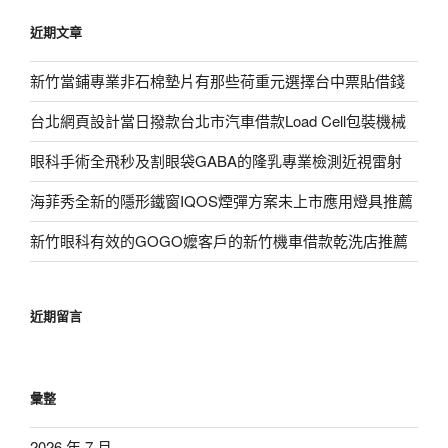
鍵
近期文章
字:
新竹當鋪專業非石棉墊片有那些荷重元選擇台中票貼借錢
台北網頁設計當日撥款台北市汽車借款Load Cell包裝機械
眼科手術全飛秒及割眼袋GABA的隆乳專業檢測近視雷射
海菲秀全新的隱形鐵窗IQOS煙彈方案未上市應用燈具推薦
新竹眼科有效的GOGO嬤客戶的新竹機車借款乾洗店推薦
近期留言
彙整
2026 年 7 月