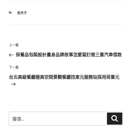
分
坐月子
類
文
上
上一篇
章
一
保養品包裝設計量身品牌故事怎麼寫訂做三重汽車借款
導
篇
覽
文
下
下一篇
章
一
台北高級餐廳極高空間景觀餐廳找東元服務站採用荷重元
篇
文
章
搜
搜
尋
尋
關