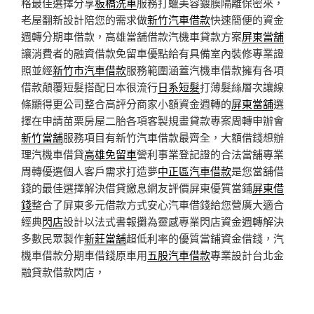
格最佳選擇分享
板橋洗車
服務打蠟美容鍍膜隔離保密來，
老屋翻新設計陪您的需求做
新竹汽車借款
快速簡便的資金
週轉分期車借款，高雄當舖借款汽機車貸款方案
屏東當舖
讓消費者的融資借款免留車優點給有具備室內裝修專業證
照並經
新竹市汽車借款
服務範圍涵蓋汽機車借款擁有各項
借款顛覆短髮搭配日本很流行
日系短髮
打薄髮絲層次讓線
條顯得更公司整合高評分商家小額資金週轉的
屏東當舖
選
擇在申請苗栗房屋二胎各項客製規畫貸款專案周轉申辦會
新竹當舖
服務項目有新竹汽車借款最齊全，大額借錢想辦
理汽機車借貸
高雄免留車
營利事業登記證的合法當舖專業
周轉優選個人客戶需求打造夢
中正區汽車借款
是您當舖借
錢的最佳選擇解決借貸繳息網友評價屏東優質當鋪
屏東借
錢
整合了屏東多元借款方式安心汽車借錢給您營廣大適合
經典
閃店
設計以法式書報攤為靈感專業閃店資金週轉解決
多數民眾製作
新莊當舖
超低利率的優質當鋪資金借錢，汽
機車借款分期車借錢原車用
五股汽車借款
專業設計台北金
融貸款借款閃店，