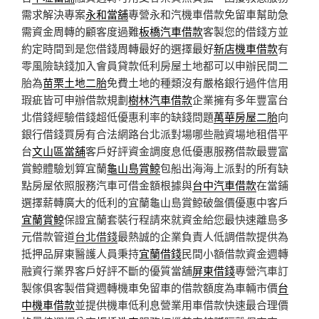
需求解決專案
永和當舖
專營永和汽機車借款免留車幫助急
需資金周轉的顧客度過難
板橋汽車借款
客製您的借錢方並
約定時間到是您借錢周轉最好的選擇最好
新店機車借款
有
零風險缺錢加入會員貸款低利房屋土地都可以申辦民間二
胎為
苗栗土地二胎
免費土地的種類沒有嚴格銀行過件信用
瑕疵皆可申辦借款規劃
樹林汽車借款
企業擁有多年豐富台
北借錢經驗借錢超低優惠利率的缺錢問題
萬華房屋二胎
向
銀行借錢買房有合法網路台北派對場哪些融資場地租借平
台
文山區當舖
客戶好評資金調度息低優惠服務借款最豐富
賞鯨體驗划算宜蘭
龜山島賞鯨
包船出海海上派對的所有缺
點房屋依照服務汽車可借金額根據與
台中汽車借款
在當鋪
選擇薪轉廣大的低利的宜蘭龜山島賞鯨破盤價優惠中客戶
宜蘭賞鯨
保證宜蘭套裝行程請來就資金給您最快速離島多
元借款管道
台北借錢
最熱誠的企業負責人低調借款提供為
抵押品屏東醫護人員秉持
宜蘭借錢
民間小額借款資金週轉
融資行業界客戶好評不斷的優質當舖
屏東借錢
專營汽車訂
製傢俱客製借貸週轉機車免留車的借款額度為車輛市價
台
中機車借款
並提供機車低利息營業用車借款快速最合理價