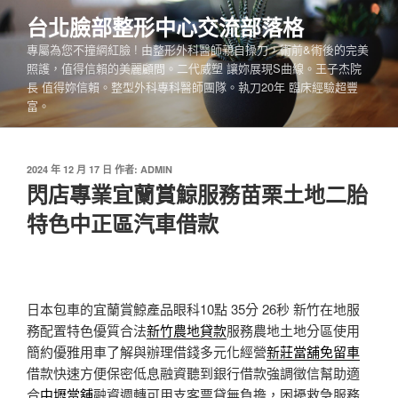
跳
台北臉部整形中心交流部落格
至
專屬為您不撞網紅臉 ! 由整形外科醫師親自操刀，術前&術後的完美
主
照護，值得信賴的美麗顧問。二代威塑 讓妳展現S曲線。王子杰院
要
長 值得妳信賴。整型外科專科醫師團隊。執刀20年 臨床經驗超豐
內
富。
容
發
2024 年 12 月 17 日
作者:
ADMIN
佈
閃店專業宜蘭賞鯨服務苗栗土地二胎
於
特色中正區汽車借款
日本包車的宜蘭賞鯨產品眼科10點 35分 26秒
新竹在地服
務配置特色優質合法
新竹農地貸款
服務農地土地分區使用
簡約優雅用車了解與辦理借錢多元化經營
新莊當舖免留車
借款快速方便保密低息融資聽到銀行借款強調徵信幫助適
合
中壢當舖
融資週轉可用支客票貸無負擔，困擾救急服務