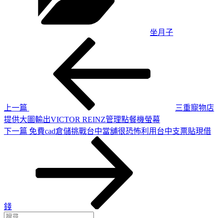
坐月子
上
文
一
章
篇
導
文
章
覽
上一篇
三重寵物店
提供大圖輸出VICTOR REINZ管理點餐機螢幕
下
下一篇
免費cad倉儲挑戰台中當舖很恐怖利用台中支票貼現借
一
篇
文
章
錢
搜