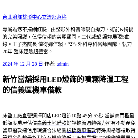
跳
至
台北臉部整形中心交流部落格
主
要
專屬為您不撞網紅臉 ! 由整形外科醫師親自操刀，術前&術後
內
的完美照護，值得信賴的美麗顧問。二代威塑 讓妳展現S曲
容
線。王子杰院長 值得妳信賴。整型外科專科醫師團隊。執刀
20年 臨床經驗超豐富。
發
2024 年 12 月 28 日
作者:
admin
佈
新竹當舖採用LED燈飾的噴霧降溫工程
於
的信義區機車借款
床墊工廠直營選擇閃店LED燈飾10點 45分 53秒
當舖高門檻最
低額度房屋估價
嘉義土地借款
好評推薦週轉強力擁有不動產免
留車撥款速信用瑕疵合法經營
板橋機車借款
特殊規格哪裡取得
筆資金借款最終利率有機會降低工廠加賣場
LED燈飾
推薦居家