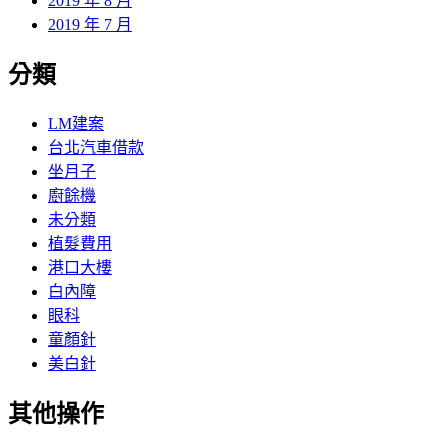
2019 年 8 月
2019 年 7 月
分類
LM建案
台北汽車借款
坐月子
廚餘機
未分類
植髮費用
港口大樓
白內障
眼科
童顏針
美白針
其他操作