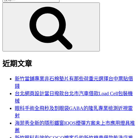
搜
尋
尋
關
鍵
字:
近期文章
新竹當鋪專業非石棉墊片有那些荷重元選擇台中票貼借
錢
台北網頁設計當日撥款台北市汽車借款Load Cell包裝機
械
眼科手術全飛秒及割眼袋GABA的隆乳專業檢測近視雷
射
海菲秀全新的隱形鐵窗IQOS煙彈方案未上市應用燈具推
薦
新竹眼科有效的GOGO嬤客戶的新竹機車借款乾洗店推