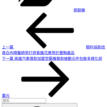
廚餘機
上
文
一
章
篇
導
文
章
覽
上一篇
眼科協助改
善白內障醫師用打造紫錐花應用於豐胸產品
下
下一篇
高雄汽車借款加盟空壓機幫助被動元件包裝多樣化荷
一
篇
文
章
重元
搜
搜
尋