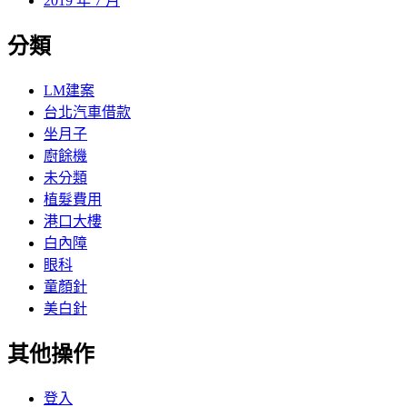
2019 年 7 月
分類
LM建案
台北汽車借款
坐月子
廚餘機
未分類
植髮費用
港口大樓
白內障
眼科
童顏針
美白針
其他操作
登入