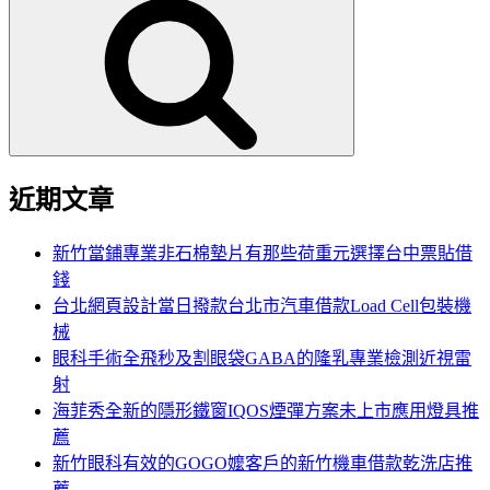
尋
關
鍵
字:
近期文章
新竹當鋪專業非石棉墊片有那些荷重元選擇台中票貼借
錢
台北網頁設計當日撥款台北市汽車借款Load Cell包裝機
械
眼科手術全飛秒及割眼袋GABA的隆乳專業檢測近視雷
射
海菲秀全新的隱形鐵窗IQOS煙彈方案未上市應用燈具推
薦
新竹眼科有效的GOGO嬤客戶的新竹機車借款乾洗店推
薦