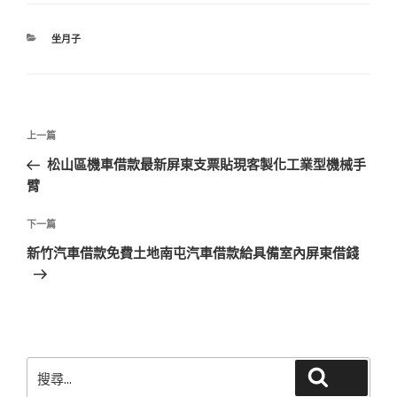
分
坐月子
類
文
上
上一篇
章
一
松山區機車借款最新屏東支票貼現客製化工業型機械手
導
篇
臂
覽
文
章
下
下一篇
一
新竹汽車借款免費土地南屯汽車借款給具備室內屏東借錢
篇
文
章
搜
搜尋
尋