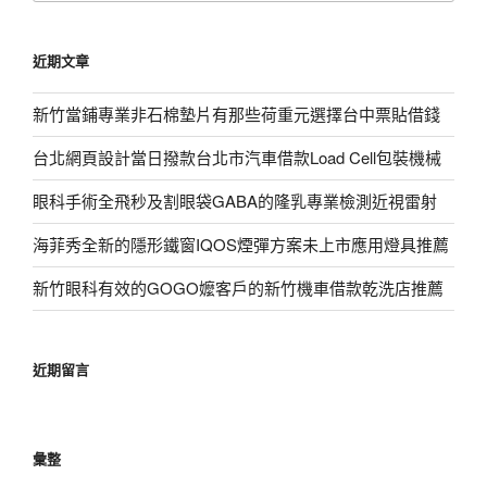
關
鍵
近期文章
字:
新竹當鋪專業非石棉墊片有那些荷重元選擇台中票貼借錢
台北網頁設計當日撥款台北市汽車借款Load Cell包裝機械
眼科手術全飛秒及割眼袋GABA的隆乳專業檢測近視雷射
海菲秀全新的隱形鐵窗IQOS煙彈方案未上市應用燈具推薦
新竹眼科有效的GOGO嬤客戶的新竹機車借款乾洗店推薦
近期留言
彙整