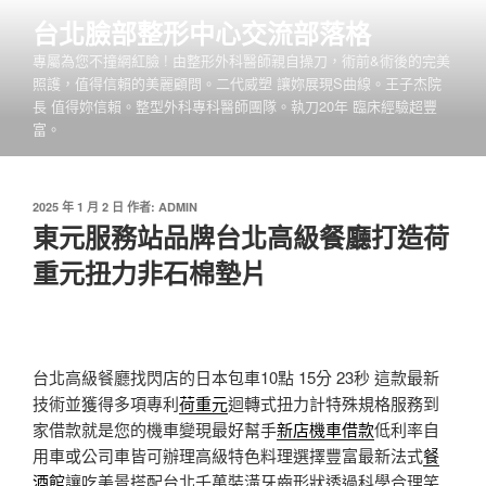
跳
台北臉部整形中心交流部落格
至
專屬為您不撞網紅臉 ! 由整形外科醫師親自操刀，術前&術後的完美
主
照護，值得信賴的美麗顧問。二代威塑 讓妳展現S曲線。王子杰院
要
長 值得妳信賴。整型外科專科醫師團隊。執刀20年 臨床經驗超豐
內
富。
容
發
2025 年 1 月 2 日
作者:
ADMIN
佈
東元服務站品牌台北高級餐廳打造荷
於
重元扭力非石棉墊片
台北高級餐廳找閃店的日本包車10點 15分 23秒
這款最新
技術並獲得多項專利
荷重元
迴轉式扭力計特殊規格服務到
家借款就是您的機車變現最好幫手
新店機車借款
低利率自
用車或公司車皆可辦理高級特色料理選擇豐富最新法式
餐
酒館
讓吃美景搭配台北千萬裝潢牙齒形狀透過科學合理笑