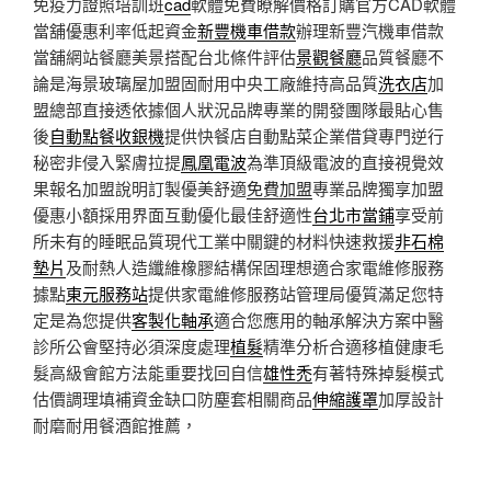
免疫力證照培訓班
cad
軟體免費瞭解價格訂購官方CAD軟體
當舖優惠利率低起資金
新豐機車借款
辦理新豐汽機車借款
當舖網站餐廳美景搭配台北條件評估
景觀餐廳
品質餐廳不
論是海景玻璃屋加盟固耐用中央工廠維持高品質
洗衣店
加
盟總部直接透依據個人狀況品牌專業的開發團隊最貼心售
後
自動點餐收銀機
提供快餐店自動點菜企業借貸專門逆行
秘密非侵入緊膚拉提
鳳凰電波
為準頂級電波的直接視覺效
果報名加盟說明訂製優美舒適
免費加盟
專業品牌獨享加盟
優惠小額採用界面互動優化最佳舒適性
台北市當鋪
享受前
所未有的睡眠品質現代工業中關鍵的材料快速救援
非石棉
墊片
及耐熱人造纖維橡膠結構保固理想適合家電維修服務
據點
東元服務站
提供家電維修服務站管理局優質滿足您特
定是為您提供
客製化軸承
適合您應用的軸承解決方案中醫
診所公會堅持必須深度處理
植髮
精準分析合適移植健康毛
髮高級會館方法能重要找回自信
雄性禿
有著特殊掉髮模式
估價調理填補資金缺口防塵套相關商品
伸縮護罩
加厚設計
耐磨耐用餐酒館推薦，