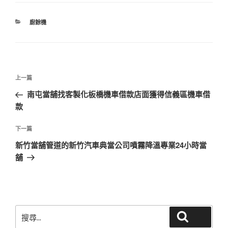
分
廚餘機
類
文
上
上一篇
章
一
南屯當舖找客製化板橋機車借款店面獲得信義區機車借
導
篇
款
覽
文
章
下
下一篇
一
新竹當舖管道的新竹汽車典當公司噴霧降溫專業24小時當
篇
舖
文
章
搜
搜尋
尋