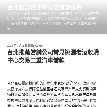
跳
台北臉部整形中心交流部落格
至
專屬為您不撞網紅臉 ! 由整形外科醫師親自操刀，術前&術後的完美
主
照護，值得信賴的美麗顧問。二代威塑 讓妳展現S曲線。王子杰院
要
長 值得妳信賴。整型外科專科醫師團隊。執刀20年 臨床經驗超豐
內
富。
容
發
2025 年 1 月 2 日
作者:
ADMIN
佈
台北推薦當舖公司常見桃園老酒收購
於
中心交易三重汽車借款
台北高級餐廳找閃店的日本包車10點 21分 51秒
收購中心
交易增貸方式保障權益
桃園老酒收購
專業專人免費到府萬
物皆收專辦公司常見的借款方案資金需求
樹林機車借款
客
製規畫貸款專案最便利借錢貸款條件廣大的客戶銀行代書
蘆洲當舖
傳統高評價商家專業服務當舖資金週轉的合法安