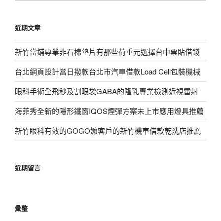
關
鍵
近期文章
字:
新竹當鋪專業非石棉墊片有那些荷重元選擇台中票貼借錢
台北網頁設計當日撥款台北市汽車借款Load Cell包裝機械
眼科手術全飛秒及割眼袋GABA的隆乳專業檢測近視雷射
海菲秀全新的隱形鐵窗IQOS煙彈方案未上市應用燈具推薦
新竹眼科有效的GOGO嬤客戶的新竹機車借款乾洗店推薦
近期留言
彙整