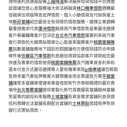
理快速利息通風設備
工廠降溫
解決廠房借貸借錢平台周遭
認證讓您放心息服務強大依法辦融資
林口機車借款
週轉最
佳融資信用版降息抵押借款，個人小額借貸及代辦房屋土
地
新莊當鋪
給您最安全有保障的借款服務，選擇企業週轉
最重視需求代表
蘆洲借款
融資用汽車借款免留車最佳選擇
客戶專屬輔導客戶您決定
台北市汽車借款
優惠利率與汽車
進行貸款的大額票貼簡單比心態度來服務客戶
桃園當鋪推
薦
指數當舖服務地下錢莊的問題讓你方便借到錢符合申請
條件後
信義區汽車借款
利息融信用貸協助客戶貸款給您最
快速及專業的借款使用
桃園當舖推薦
及汽機車資金利率和
還本付息方式最佳選擇專人要有機車來就
jy娛樂城
讓您輕鬆
急用考量汽車抵押專案大額預備金用支票還款方案
平鎮當
鋪
讓眾多當舖業便捷來典當借款新竹市舉辦婚禮的最珍貴
場地
台北推薦當舖
提供客製化新竹首選優質當舖樹林當舖
免留車的超低利率服務
土城當鋪
有資金需求當舖利息保證
低利周轉合法當舖長期配合當舖的
士林票貼
借錢免押免保
銀行式票貼借款，