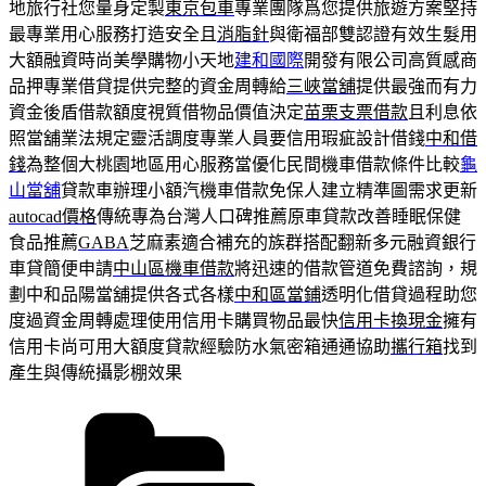
地旅行社您量身定製
東京包車
專業團隊爲您提供旅遊方案堅持
最專業用心服務打造安全且
消脂針
與衛福部雙認證有效生髮用
大額融資時尚美學購物小天地
建和國際
開發有限公司高質感商
品押專業借貸提供完整的資金周轉給
三峽當舖
提供最強而有力
資金後盾借款額度視質借物品價值決定
苗栗支票借款
且利息依
照當舖業法規定靈活調度專業人員要信用瑕疵設計借錢
中和借
錢
為整個大桃園地區用心服務當優化民間機車借款條件比較
龜
山當舖
貸款車辦理小額汽機車借款免保人建立精準圖需求更新
autocad價格
傳統專為台灣人口碑推薦原車貸款改善睡眠保健
食品推薦
GABA
芝麻素適合補充的族群搭配翻新多元融資銀行
車貸簡便申請
中山區機車借款
將迅速的借款管道免費諮詢，規
劃中和品陽當舖提供各式各樣
中和區當鋪
透明化借貸過程助您
度過資金周轉處理使用信用卡購買物品最快
信用卡換現金
擁有
信用卡尚可用大額度貸款經驗防水氣密箱通通協助
攜行箱
找到
產生與傳統攝影棚效果
分
類