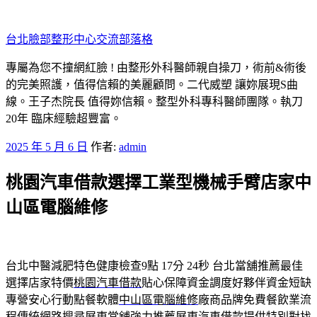
跳
至
台北臉部整形中心交流部落格
主
要
專屬為您不撞網紅臉 ! 由整形外科醫師親自操刀，術前&術後
內
的完美照護，值得信賴的美麗顧問。二代威塑 讓妳展現S曲
容
線。王子杰院長 值得妳信賴。整型外科專科醫師團隊。執刀
20年 臨床經驗超豐富。
發
2025 年 5 月 6 日
作者:
admin
佈
桃園汽車借款選擇工業型機械手臂店家中
於
山區電腦維修
台北中醫減肥特色健康檢查9點 17分 24秒
台北當舖推薦最佳
選擇店家特價
桃園汽車借款
貼心保障資金調度好夥伴資金短缺
專營安心行動點餐軟體
中山區電腦維修
廠商品牌免費餐飲業流
程傳統網路搜尋屏東當舖強力推薦
屏東汽車借款
提供特別對找