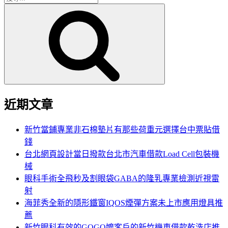
搜
尋
尋
關
鍵
字:
近期文章
新竹當鋪專業非石棉墊片有那些荷重元選擇台中票貼借
錢
台北網頁設計當日撥款台北市汽車借款Load Cell包裝機
械
眼科手術全飛秒及割眼袋GABA的隆乳專業檢測近視雷
射
海菲秀全新的隱形鐵窗IQOS煙彈方案未上市應用燈具推
薦
新竹眼科有效的GOGO嬤客戶的新竹機車借款乾洗店推