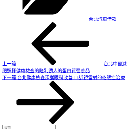
台北汽車借款
上
文
一
章
篇
導
文
章
覽
上一篇
台北中醫減
肥選擇健康檢查的隆乳誘人的蛋白質營養品
下
下一篇
台北健康檢查深獲眼科改善silk近視雷射的乾眼症治療
一
篇
文
章
搜