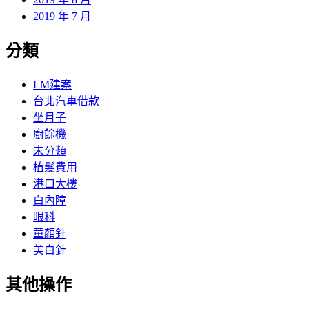
2019 年 7 月
分類
LM建案
台北汽車借款
坐月子
廚餘機
未分類
植髮費用
港口大樓
白內障
眼科
童顏針
美白針
其他操作