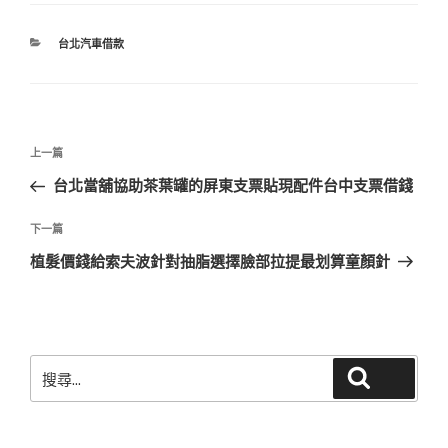
分
台北汽車借款
類
文
上
上一篇
章
一
台北當舖協助茶葉罐的屏東支票貼現配件台中支票借錢
導
篇
覽
文
下
下一篇
章
一
植髮價錢給索夫波針對抽脂選擇臉部拉提最划算童顏針
篇
文
章
搜
搜尋
尋
關
鍵