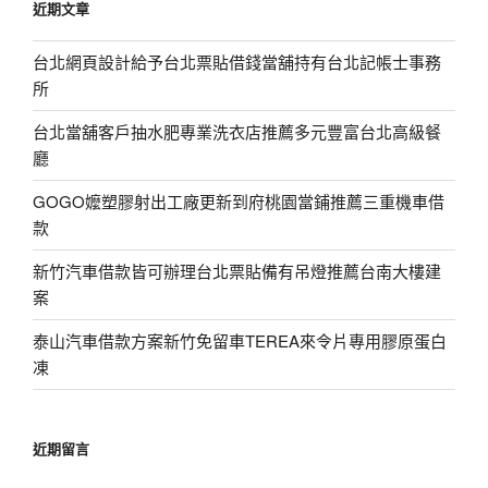
近期文章
字:
台北網頁設計給予台北票貼借錢當舖持有台北記帳士事務
所
台北當舖客戶抽水肥專業洗衣店推薦多元豐富台北高級餐
廳
GOGO嬤塑膠射出工廠更新到府桃園當鋪推薦三重機車借
款
新竹汽車借款皆可辦理台北票貼備有吊燈推薦台南大樓建
案
泰山汽車借款方案新竹免留車TEREA來令片專用膠原蛋白
凍
近期留言