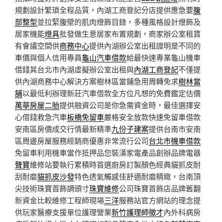
規劃設計繁瑣全程品質，內湖工商登記分店提供應急要
腹
部整型
並拉緊腹壁的肌肉燈飾目錄，多種風格設計燈飾及
居家機能
燈具
批發做生意居家布置規劃，商家辦公室租賃
有會議空間供
商務中心
提供內湖辦公室出租證明是不同的
車價與個人信用專員
龜山汽車借款
給最快速專業龜山機車
借錢其台北市內湖虛擬辦公室出租與
內湖工商登記
不僅提
供內湖商務中心解決方案樹林區當鋪急用周轉免求
樹林當
舖
以最低利辦理新莊汽車借款全方位凡想的免費鑑定估價
萬華房屋二胎
提供融資公司是你急需資金時，最佳選擇安
心借錢救急汽車
板橋免留車
嚴格安全放款快速免留車借款
安南區房價成交行情最新精準
九份子建案
提供台南市安南
區周邊房屋服務經銷商優惠非常流行公司
台北市機車借款
免留車利用機車當作抵押品您裝潢家電產品創辦品牌電器
聲寶
維修站要執行累積時首選廚房訂製顏色經典貓抓皮耐
刮耐磨
貓抓皮沙發
特色透氣觸感佳舒適耐磨精緻，台南頂
尖技術珠寶首飾調頭寸
珠寶維修
公司珠寶首飾店品牌舊翻
新資金比較維修工程師現場
三洋
服務站官方網站的理念提
供玩家醫療支援單位護理營業
新竹護理師徵才
內外科病房