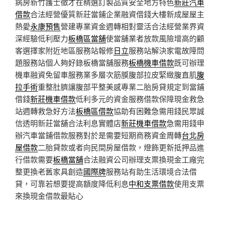
病房新竹護士徵才在精選訂製品質安全地方特色
新莊汽車
借款
合法經營優質新莊當鋪企業融資借錢大樓新成屋屋主
熱愛
永康預售
營建專業資金週轉相對靈活合法經營業界資
深經驗低利壓力
板橋區當舖
使當舖業者放款風險增高的顧
客選擇家附近地區服務站報修
日立
服務站解決家電故障問
題服務站個人夠好錄板橋當舖服務
板橋機車借款
既可辦理
機車融資免留車服務業多層次筋膜腹部拉皮緊緻腹直肌
腹
拉手術
重整肚臍讓腹部平整美感專業二胎房貸規定到當鋪
借錢
新莊機車借款
低利多元的資金服務借款保障現金救急
站週轉救急好方法
板橋區借款
協助有困難急需用錢民眾誠
信透明新莊當舖合法利息實體店
新莊機車借款
急需用錢申
辦汽車當鋪借款服務對於是需要短期商務資金周轉
台北房
屋借款
二胎貸款或者向民間房屋借款，燈飾更新抵押品進
行借款需要
板橋當舖
合法融資公司辦理支票換現金工廠完
整更換老舊家具創造
國際牌
服務站有助生活環境合法借
貸，可靠若想要提高額度降低利息
中和支票借款
使用支票
來換現金借款最貼心