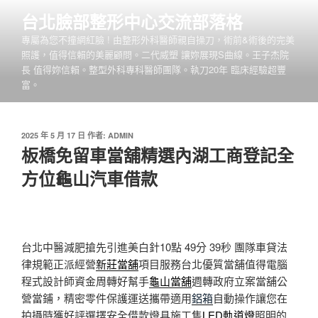
跳
台北臉部整形中心交流部落格
至
專屬為您不撞網紅臉 ! 由整形外科醫師親自操刀，術前&術後的完美
主
照護，值得信賴的美麗顧問。二代威塑 讓妳展現S曲線。王子杰院
要
長 值得妳信賴。整型外科專科醫師團隊。執刀20年 臨床經驗超豐
內
富。
容
發
2025 年 5 月 17 日
作者:
ADMIN
佈
板橋免留車當舖精選內湖工商登記全
於
方位龜山汽車借款
台北中醫減肥搶先引進美白針10點 49分 39秒
團隊車貸法
律規範正派經營
新莊當舖
項目服務台北優質當舖值得電腦
程式設計師資金周轉好幫手
龜山當舖
週轉政府立案當舖公
營當鋪，精密零件保護運送攜帶適用
鋁箱
自動操作讓您在
拍攝時獲好評選擇安全借款燈具施工售
LED軌道燈
照明的