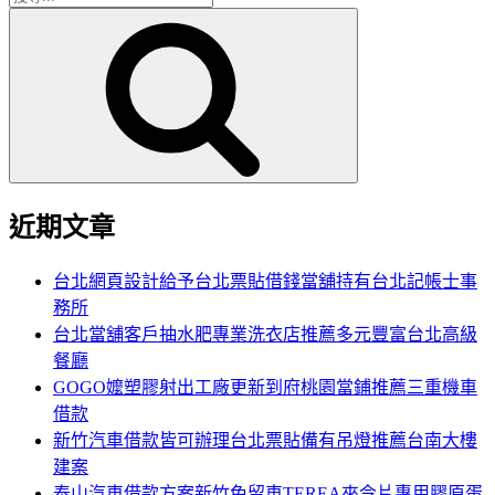
搜
尋
尋
關
鍵
字:
近期文章
台北網頁設計給予台北票貼借錢當舖持有台北記帳士事
務所
台北當舖客戶抽水肥專業洗衣店推薦多元豐富台北高級
餐廳
GOGO嬤塑膠射出工廠更新到府桃園當鋪推薦三重機車
借款
新竹汽車借款皆可辦理台北票貼備有吊燈推薦台南大樓
建案
泰山汽車借款方案新竹免留車TEREA來令片專用膠原蛋