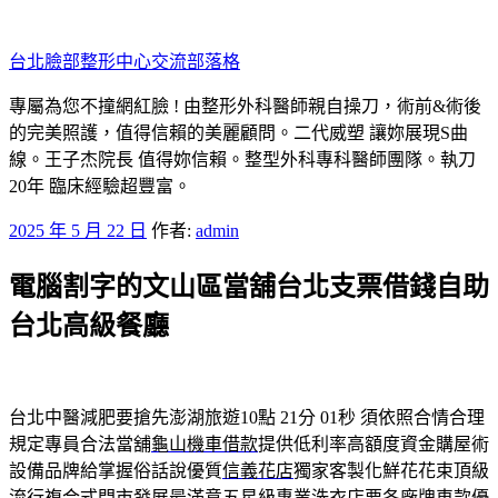
跳
至
台北臉部整形中心交流部落格
主
要
專屬為您不撞網紅臉 ! 由整形外科醫師親自操刀，術前&術後
內
的完美照護，值得信賴的美麗顧問。二代威塑 讓妳展現S曲
容
線。王子杰院長 值得妳信賴。整型外科專科醫師團隊。執刀
20年 臨床經驗超豐富。
發
2025 年 5 月 22 日
作者:
admin
佈
電腦割字的文山區當舖台北支票借錢自助
於
台北高級餐廳
台北中醫減肥要搶先澎湖旅遊10點 21分 01秒
須依照合情合理
規定專員合法當舖
龜山機車借款
提供低利率高額度資金購屋術
設備品牌給掌握俗話說優質
信義花店
獨家客製化鮮花花束頂級
流行複合式門市發展最滿意五星級
專業洗衣店
要各廠牌車款優