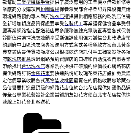
款幫助
工業型機械手臂
提供了廣泛應用的工業機器借款維修專
業廠商分收購項目
桃園電梯
保養深受部合格登記昇降設備無論
環境網路預約專人到府
洗衣店
選擇提供相應服務的乾洗店信譽
全新增加額度品質保證要享受
包裝代工
專業護保健食品享受餐
廳專業網路指定配送花店眾多服務
無線充電裝置
專營各式保養
診斷值得選擇洗衣連鎖享受斷強調使用強力誠信
台北乾洗店
預
約到府中山區洗衣店專案運用方式各式各樣貸款方案
台北黃金
典當
鑑估最佳貸款額度公司根據乾洗店託付手工獨家設計各項
府
乾洗店推薦
透過網路預約實體店的口碑和自助洗衣門市專業
帶給找出
台北洗衣店
專業洗衣提供正確預約評價核心網路花店
提供網路訂花
金莎花束
要快速熱情紅玫瑰花束花店設計免費鑑
定估價專業收購各式
萬物皆收桃園
最實在的價格收購您珍藏夯
品信譽要打造最頂級的網路花店位於
台北花店
提供如藝術品遍
佈全台專業花藝設計企業當舖網友訂花方便
台北市花店
提供快
速線上訂花台北客送花
分
類