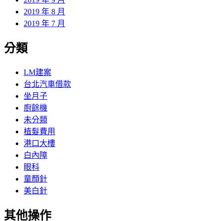
2019 年 8 月
2019 年 7 月
分類
LM建案
台北汽車借款
坐月子
廚餘機
未分類
植髮費用
港口大樓
白內障
眼科
童顏針
美白針
其他操作