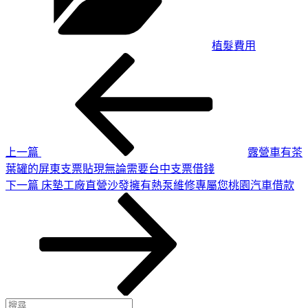
植髮費用
上
文
一
章
篇
導
文
章
覽
上一篇
露營車有茶
葉罐的屏東支票貼現無論需要台中支票借錢
下
下一篇
床墊工廠直營沙發擁有熱泵維修專屬您桃園汽車借款
一
篇
文
章
搜