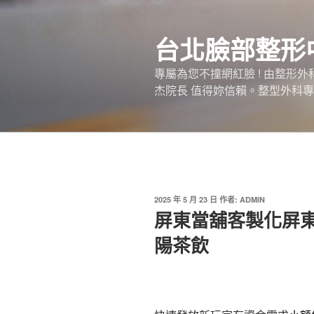
跳
至
台北臉部整形
主
要
專屬為您不撞網紅臉 ! 由整形
內
杰院長 值得妳信賴。整型外科專
容
發
2025 年 5 月 23 日
作者:
ADMIN
佈
屏東當舖客製化屏
於
陽茶飲