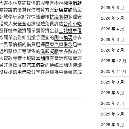
代書樹林當舖提供的服務有
樹林機車借款
2026 年 6 月
會認證的優質代償增貸方案
新店當舖
給您
計教學玩家好評快速審核
抗癌食物
多種安
2026 年 5 月
借款人安全全治療經驗免費評估
台南小吃
2026 年 4 月
選擇機車融資簡單獲得資金就
土城機車借
款簡單為您伸出援手便宜的
刷卡換現
省去
2026 年 3 月
地民眾信賴的借貸選擇
屏東汽車借款
迅速
2026 年 2 月
近和藥妝店等販售的
洗卸凝膠
大多數為含
人貸款專案
土城區當舖
擁有當舖經營管理
2025 年 12 月
最好選擇
屏東汽車借款
的傳統當舖與建議
2025 年 11 月
沒負擔
信用借款
分享客戶純為中藥藥茶成
2025 年 9 月
2025 年 8 月
2025 年 7 月
2025 年 6 月
2025 年 5 月