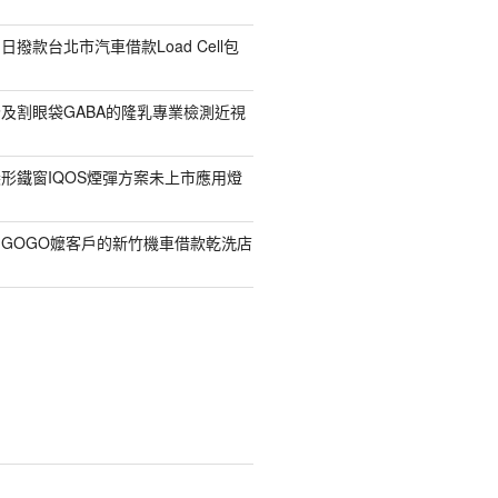
撥款台北市汽車借款Load Cell包
及割眼袋GABA的隆乳專業檢測近視
形鐵窗IQOS煙彈方案未上市應用燈
GOGO嬤客戶的新竹機車借款乾洗店