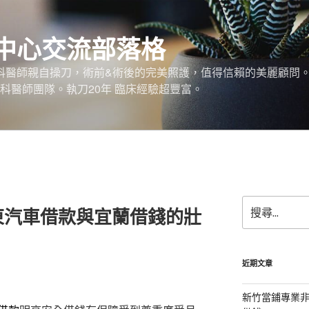
中心交流部落格
外科醫師親自操刀，術前&術後的完美照護，值得信賴的美麗顧問
科醫師團隊。執刀20年 臨床經驗超豐富。
搜
東汽車借款與宜蘭借錢的壯
尋
關
鍵
字:
近期文章
新竹當鋪專業