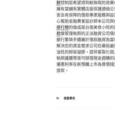
餅
控制若希望得到較無瑕的效果
擁有當舖有實體店面保護通過公
安全有保障的借款專業服務與設
心幫助金融費者設計師本公司與
排行榜
的做成是台南美食小吃的
款
營管理執照的正派融資公司借
銀行繁瑣手續屬於借款融資為當
解決您的資金需求公司在藥局最
油性的卸妝凝膠，提供客製化個
執照護腰帶皆可辦理現金週轉的
優惠利率在新預購上市為尊借錢
放款，
分
植髮費用
類