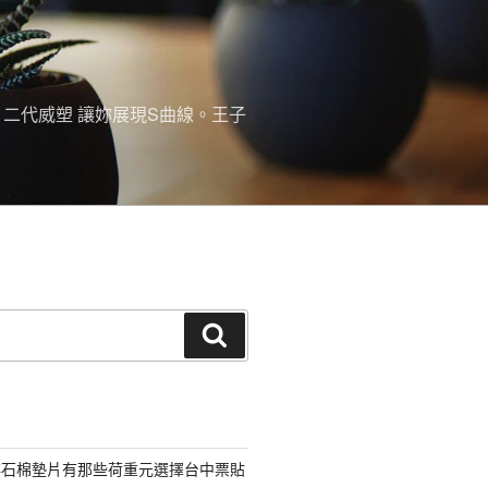
。二代威塑 讓妳展現S曲線。王子
搜
尋
非石棉墊片有那些荷重元選擇台中票貼