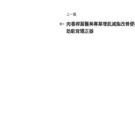
文
上
上一篇
章
一
肉毒桿菌醫美專業增肌減脂改善便
篇
助駝背矯正器
導
文
覽
章