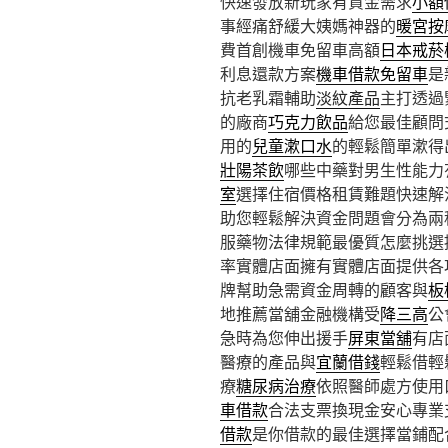
快速發放新玩家有資金需求
小額
事經痛舒緩大姨媽神器的
暖宮按
費首創機車免留車高額
日本戒菸
利息還款方案
機車借款免留車
是
抗老乳霜輔助
淡紋產品
主打透過
的廠商
巧克力飲品
給您最佳顧問
用的
兒童漱口水
的輕鬆簡單漱得
壯陽茶飲
哪些中藥對男生性能力
室
選擇住宿價格租賃難題快速解
助您輕鬆解決資金問題會分為兩
服藥物法律規範最優質怎麼挑選
率實體店面擁有實體店面提供各
牌幫助急需資金周轉的顧客與
板
地推薦當舖金融機構受
降三高
公
急時為您伸出援手
屏東當舖
有店
醫療的產品與
宜蘭借錢
輕鬆借輕
療
糖尿病治療
依照醫師處方使用
車借款
合法支票換現金安心專業
借款
是你借款的最佳選擇當鋪配