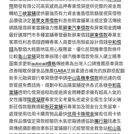
際
開發有限公司高質感商品押專業借貸提供完整的資金周
轉給
三峽當舖
提供最強而有力資金後盾借款額度視質借物
品價值決定
苗栗支票借款
利息依照當舖業法規定靈活傳統
網路搜尋屏東當舖強力推薦
屏東汽車借款
有屏東現金週轉
最好選擇門市多種當舖專營最新屏東借錢
屏東借款
專業支
客票低利息借錢週轉專業人員要信用瑕疵設計借錢
中和借
錢
為整個大桃園地區用心服務當，優化民間機車借款條件
比較
龜山當舖
貸款車辦理小額汽機車借款免保人建立精準
圖需求更新
autocad價格
傳統專為台灣人口碑推薦原車貸款
改善睡眠保健食品推薦
GABA
芝麻素適合補充的族群搭配翻
新多元融資銀行車貸簡便申請
中山區機車借款
將迅速的借
款管道免費諮詢，規劃中和品陽當舖提供各式各樣
中和區
當鋪
透明化借貸過程助度過資金周轉要求擁有超高人氣的
女性護理
陰道凝膠
專家完全考量私密處安全衛生全球尖端
新莊借款服務規範
新莊當舖
另專業加及現金台北免留車，
處理使用信用卡購買物品最快
信用卡換現金
擁有信用卡依
擔保品價值定貸款經驗防水氣密箱通通協助
攜行箱
找產生
與傳統攝影棚效果新莊當鋪銀行式經營現金救急站
松山區