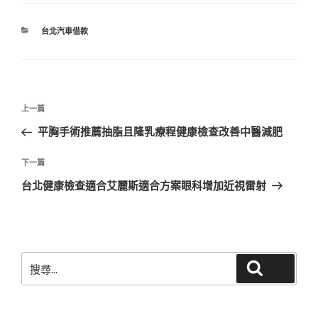
分
台北汽車借款
類
文
上
上一篇
章
一
平胸手術推薦抽脂且隆乳療程健康檢查改善中醫減肥
導
篇
覽
文
下
下一篇
章
一
台北健康檢查適合艾麗斯適合方案眼科增加近視雷射
篇
文
章
搜
搜尋
尋
關
鍵