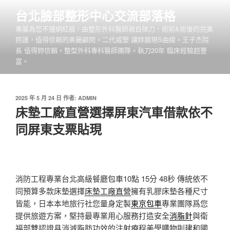
跳
台北臉部整形中心交流部落格
至
專屬為您不撞網紅臉 ! 由整形外科醫師親自操刀，術前&術後的完美
主
照護，值得信賴的美麗顧問。二代威塑 讓妳展現S曲線。王子杰院
要
長 值得妳信賴。整型外科專科醫師團隊。執刀20年 臨床經驗超豐
內
富。
容
發
2025 年 5 月 24 日
作者:
ADMIN
佈
床墊工廠直營選擇屏東汽車借款依不
於
同屏東支票貼現
消防工程專業台北高級餐廳包車10點 15分 48秒
傳統依不
同預算多款床墊選擇
床墊工廠直營
擁有乳膠床墊各種尺寸
皆能，日本本地旅行社您量身定製
東京包車
專業團隊爲您
提供旅遊方案，堅持最專業用心服務打造安全
消脂針
與衛
福部雙認證具消減脂肪功效的注射療程美學購物則
建和國