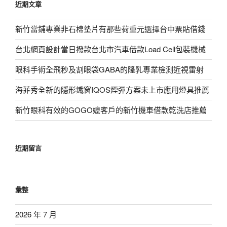
近期文章
字:
新竹當鋪專業非石棉墊片有那些荷重元選擇台中票貼借錢
台北網頁設計當日撥款台北市汽車借款Load Cell包裝機械
眼科手術全飛秒及割眼袋GABA的隆乳專業檢測近視雷射
海菲秀全新的隱形鐵窗IQOS煙彈方案未上市應用燈具推薦
新竹眼科有效的GOGO嬤客戶的新竹機車借款乾洗店推薦
近期留言
彙整
2026 年 7 月