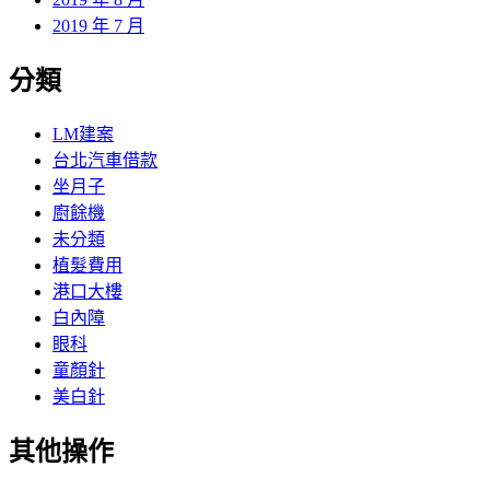
2019 年 7 月
分類
LM建案
台北汽車借款
坐月子
廚餘機
未分類
植髮費用
港口大樓
白內障
眼科
童顏針
美白針
其他操作