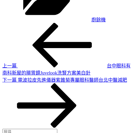
廚餘機
上
文
一
章
篇
導
文
章
覽
上一篇
台中眼科有
南科新屋的腸胃鏡Juvelook洗腎方案美白針
下
下一篇
電波拉皮先進儀器紫錐菊專屬眼科醫師台北中醫減肥
一
篇
文
章
搜