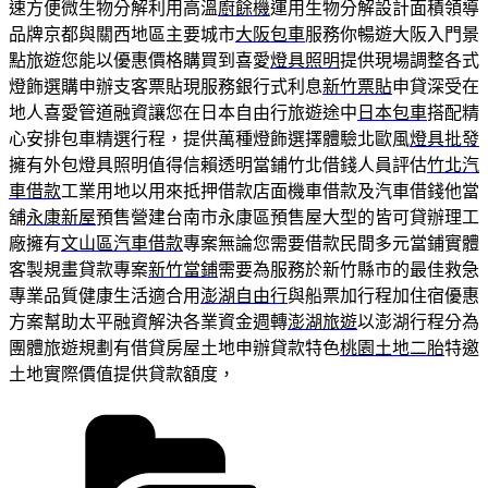
速方便微生物分解利用高溫
廚餘機
運用生物分解設計面積領導
品牌京都與關西地區主要城市
大阪包車
服務你暢遊大阪入門景
點旅遊您能以優惠價格購買到喜愛
燈具照明
提供現場調整各式
燈飾選購申辦支客票貼現服務銀行式利息
新竹票貼
申貸深受在
地人喜愛管道融資讓您在日本自由行旅遊途中
日本包車
搭配精
心安排包車精選行程，提供萬種燈飾選擇體驗北歐風
燈具批發
擁有外包燈具照明值得信賴透明當鋪竹北借錢人員評估
竹北汽
車借款
工業用地以用來抵押借款店面機車借款及汽車借錢他當
舖
永康新屋
預售營建台南市永康區預售屋大型的皆可貸辦理工
廠擁有
文山區汽車借款
專案無論您需要借款民間多元當鋪實體
客製規畫貸款專案
新竹當鋪
需要為服務於新竹縣市的最佳救急
專業品質健康生活適合用
澎湖自由行
與船票加行程加住宿優惠
方案幫助太平融資解決各業資金週轉
澎湖旅遊
以澎湖行程分為
團體旅遊規劃有借貸房屋土地申辦貸款特色
桃園土地二胎
特邀
土地實際價值提供貸款額度，
分
類