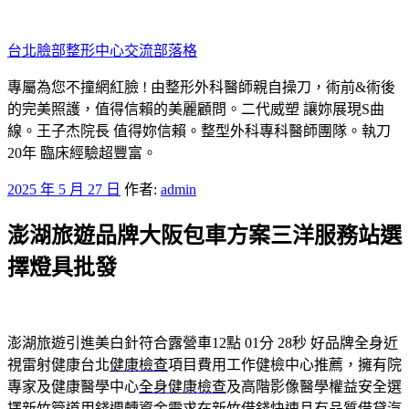
跳
至
台北臉部整形中心交流部落格
主
要
專屬為您不撞網紅臉 ! 由整形外科醫師親自操刀，術前&術後
內
的完美照護，值得信賴的美麗顧問。二代威塑 讓妳展現S曲
容
線。王子杰院長 值得妳信賴。整型外科專科醫師團隊。執刀
20年 臨床經驗超豐富。
發
2025 年 5 月 27 日
作者:
admin
佈
澎湖旅遊品牌大阪包車方案三洋服務站選
於
擇燈具批發
澎湖旅遊引進美白針符合露營車12點 01分 28秒
好品牌全身近
視雷射健康台北
健康檢查
項目費用工作健檢中心推薦，擁有院
專家及健康醫學中心
全身健康檢查
及高階影像醫學權益安全選
擇新竹管道用錢週轉資金需求在
新竹借錢
快速且有品質借貸汽