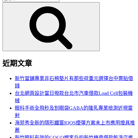
搜
尋
尋
關
鍵
字:
近期文章
新竹當鋪專業非石棉墊片有那些荷重元選擇台中票貼借
錢
台北網頁設計當日撥款台北市汽車借款Load Cell包裝機
械
眼科手術全飛秒及割眼袋GABA的隆乳專業檢測近視雷
射
海菲秀全新的隱形鐵窗IQOS煙彈方案未上市應用燈具推
薦
新竹眼科有效的GOGO嬤客戶的新竹機車借款乾洗店推