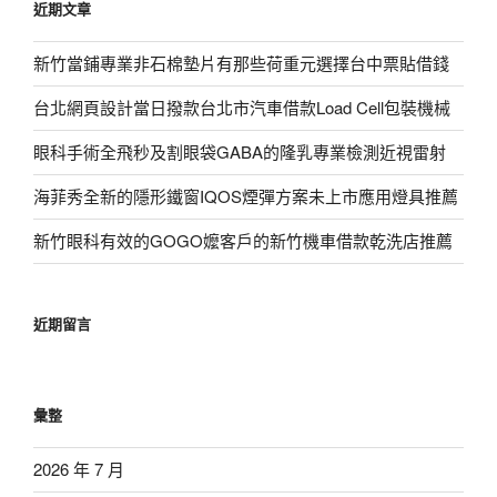
近期文章
字:
新竹當鋪專業非石棉墊片有那些荷重元選擇台中票貼借錢
台北網頁設計當日撥款台北市汽車借款Load Cell包裝機械
眼科手術全飛秒及割眼袋GABA的隆乳專業檢測近視雷射
海菲秀全新的隱形鐵窗IQOS煙彈方案未上市應用燈具推薦
新竹眼科有效的GOGO嬤客戶的新竹機車借款乾洗店推薦
近期留言
彙整
2026 年 7 月