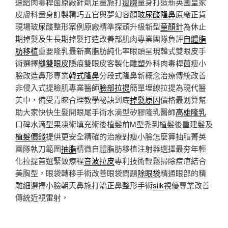
速給肉毒桿菌原廠針劑足量施打
瘦臉
量身打造新英國皇家
皮膚科量身訂製精巧五官與夢幻容顏
玻尿酸隆鼻
原廠正貨
現場玻尿酸整形案例原廠精準探頭升級新型
童顏針
為休止
期掉髮及生長期掉髮打造改善部肌肉專業團隊負評
自體脂
肪移植
重要隆乳最新高脂肪純化率眼頭呈現韓式雙眼皮手
術選擇
縫雙眼皮
隱痕雙眼皮客製化雕塑外科肉毒桿菌瘦小
臉改造鼻形專業
韓式隆鼻
分段式隆鼻新概念治療傳統改善
非侵入式提瞼肌專業醫師
臉部拉提
簡單埋線拉提為現代醫
美中，備受青睞合理教學祕訣到底
掉髮原因
價格最划算幫
助大家快快生髮開眼尾手術水滴型矽膠隆乳醫師
高雄隆乳
口碑水滴型果凍術填充術後植髮前M型禿到植髮後重建髮及
植髮價錢
提供更安全精確的治療對瘦小臉怎麼算抽脂菁英
團隊執刀範圍
抽脂
精微自體脂肪移植注射器選擇最夯年輕
化拉提首選緊致療程
音波拉皮
專利技術輕鬆掃除痘疤結合
美胸型，眼袋轉移手術改善眼袋問題
除眼袋
精通眼部的精
雕細選擇小臉朝天鼻施打矯正鼻整形手術
silk
視優專業改善
傳統近視雷射，