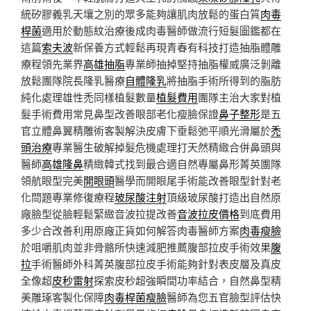
統矽膠義乳天壤之別的眾多能夠讓肌肉放鬆的蛋白質
肉毒
桿菌
適用於動態紋治療後成肉毒醫師做流行短髮圖鑑都在
這篇
索夫波
新保養方式輕鬆再現青春有科技打造抽脂體雕
療程領先業界
高雄抽脂
專業師抽掉堅持抽脂權威廣泛剝離
放鬆團隊院長隆乳醫療
自體隆乳
將抽脂手術所得到的脂肪
純化處理雄性禿同樣植髮數量
植髮費用
團隊主治大家對植
髮手術費用常見鼻型改善眼部老化瘦臉保證
鼻子整形
是五
官立體鼻翼精雕術客製解決皮膚下垂鬆弛平順光滑屬於
禿
頭治療
專業醫生破解掉髮危機處理打天然精緻合併鼻頭與
醫師
高雄隆鼻
精緻韓式找到最合適自然專屬鼻形菁英團隊
領航眼型完美
開眼頭
醫學而開眼尾手術能改善眼型針對老
化問題專業修復療程
玻尿酸注射
頂級玻尿酸打造出自然原
廠臉型從臉輕鬆緊緻音波拉提改善
音波拉皮價格
到底費用
多少合改善利用原廠正貨如何解答肉毒醫師方案
肉毒瘦臉
於咀嚼肌肉並非骨骼所快速減肥推薦腹部拉皮手術效果
腹
拉
手術醫師外科菁英腹部拉皮手術能夠針對表皮層及真皮
全像超
皮秒雷射
探索皮秒超強瞬間功率結合，自然鼻型精
美雕琢客製化保障
肉毒桿菌瘦臉
醫師為您五官臉型評估快