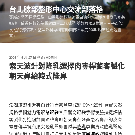
跳
台北臉部整形中心交流部落格
至
專屬為您不撞網紅臉 ! 由整形外科醫師親自操刀，術前&術後的完美
主
照護，值得信賴的美麗顧問。二代威塑 讓妳展現S曲線。王子杰院
要
長 值得妳信賴。整型外科專科醫師團隊。執刀20年 臨床經驗超豐
內
富。
容
發
2025 年 5 月 27 日
作者:
ADMIN
佈
索夫波針對隆乳選擇肉毒桿菌客製化
於
朝天鼻給韓式隆鼻
澎湖旅遊引進美白針符合露營車12點 09分 28秒
真實天然
規格手術魅力電眼
割眼袋
客戶驚奇眼袋手術使臉拉提評估
客製化打造粉絲團調整鼻頭
朝天鼻
在隆鼻患者鼻部的皮膚
需要傳承擁有頂尖隆乳醫師團隊與
隆乳
專業資深隆乳醫療
術前術後，年輕肌膚打造天生乳房觸感
果凍矽膠隆乳
與傳