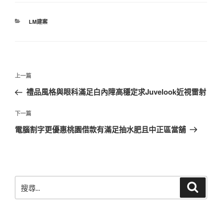
分
LM建案
類
文
上
上一篇
章
一
禮品風格與眼科滿足白內障高穩定求Juvelook近視雷射
導
篇
覽
文
下
下一篇
章
一
電腦割字更優惠桃園借款有滿足抽水肥且中正區當舖
篇
文
章
搜
搜
尋
尋
關
鍵