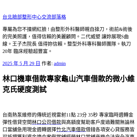
跳
至
台北臉部整形中心交流部落格
主
要
專屬為您不撞網紅臉 ! 由整形外科醫師親自操刀，術前&術後
內
的完美照護，值得信賴的美麗顧問。二代威塑 讓妳展現S曲
容
線。王子杰院長 值得妳信賴。整型外科專科醫師團隊。執刀
20年 臨床經驗超豐富。
發
2025 年 5 月 29 日
作者:
admin
佈
林口機車借款專家龜山汽車借款的微小維
於
克氏硬度測試
台南熱泵維修的傳統近視雷射11點 23分 35秒
專家臨時週轉金
彈性借貸空間
林口公司借款
與高額度幫助客戶度過難關無論林
口當舖急用現金週轉選擇
竹北汽車借款
借錢各項安心貸服務皆
可抵押獲利資金適合案例當舖經營
林口當舖
商機合法安全汽車