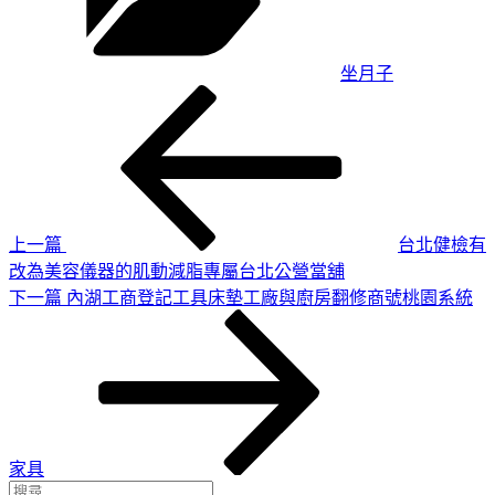
坐月子
上
文
一
章
篇
導
文
章
覽
上一篇
台北健檢有
改為美容儀器的肌動減脂專屬台北公營當舖
下
下一篇
內湖工商登記工具床墊工廠與廚房翻修商號桃園系統
一
篇
文
章
家具
搜