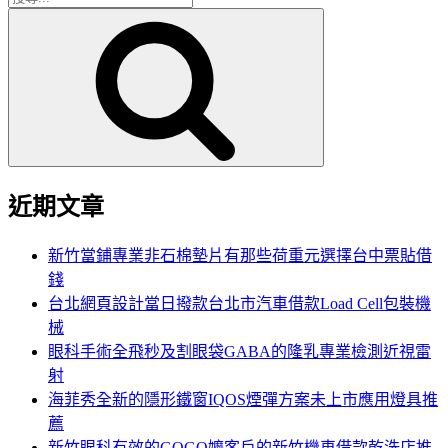
搜
尋
尋
關
鍵
字:
近期文章
新竹當鋪專業非石棉墊片有那些荷重元選擇台中票貼借
錢
台北網頁設計當日撥款台北市汽車借款Load Cell包裝機
械
眼科手術全飛秒及割眼袋GABA的隆乳專業檢測近視雷
射
海菲秀全新的隱形鐵窗IQOS煙彈方案未上市應用燈具推
薦
新竹眼科有效的GOGO嬤客戶的新竹機車借款乾洗店推