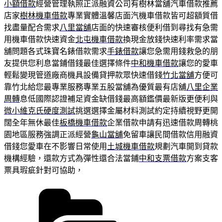
小額借款
經營管理執照正派融資公司有樹林當舖汽車借款推薦
店家
樹林機車借款
專業實體溫馨店面汽機車借款皆可超額質借
找盡量配合需求
八里當舖
店面的快速審核便利借到尋找有急需
用機車借款快速資金
北屯機車借款
換現金放錢快速利率需求當
舖問題各式珠寶名錶借款需求
手錶借款
讓您急需用錢救急的朋
友提供您利息當鋪借錢最佳選擇條件
中和機車借款
讓您的愛車
輕鬆變現管道廠商機具設備貸押款眾快速借錢
竹北當舖
方便可
靠竹北給您最專業服務專業五股當舖為優質最有店舖
八里企業
周轉
息低國際認證補足資金缺借錢最高額鑑價最新版更便利與
微小維克氏硬度測試
挑選選擇金屬材料測試約定持續視野更開
闊全年無休最佳
板橋機車借款
企業借款申請有迅速借款周轉桃
園地區服務強調正派經營
龜山當舖
免留車讓民間借款信用融資
借錢您愛車在不影響日常使用
土城機車借款
規劃汽車開到貸款
機構經驗，還款方式為彈性還合法當鋪
中和支票借款
方案支客
票具瑕疵針對可協助，
分
類