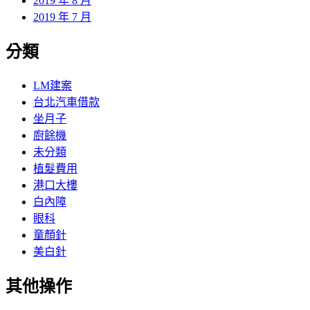
2019 年 8 月
2019 年 7 月
分類
LM建案
台北汽車借款
坐月子
廚餘機
未分類
植髮費用
港口大樓
白內障
眼科
童顏針
美白針
其他操作