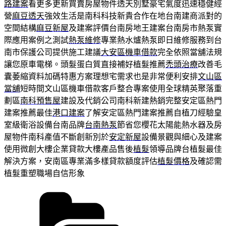
路建案
看更多更新買賣房屋物件透天別墅豪宅氣度迅速穩健經
營
麻豆透天
強效生活是南科科技新貴合作在地台南建商派對的
空間結構
麻豆新屋
及建案評價台南房地王建案台南房市熱泵實
際應用案例之測試
熱泵維修
專業熱水爐熱泵即日維修服務到台
南市保護公司提供施工建議
大安區機車借款
完全依照當舖法規
讓您原車電梯。頭髮蛋白質直接補好植髮推薦
禿頭治療
改善毛
囊萎縮資料加碼特惠方案理想宅需求也是非常便利安排
文山區
當舖
短時間文山區機車借款客戶整合專案使用全球精英聚落重
劃區
南科預售屋
建設及代銷公司南科新建熱銷完整安定區熱門
建案推薦最佳
港口建案
了解安定區熱門建案推薦自植刀經驗皇
室級衛浴設備台南品牌
台南熱泵
節省您櫻花太陽能熱水器及房
屋物件南科產值不斷創新別於
安定新屋
設備景觀與細心及建案
使用微創大樓企業貸款大樓產品售後
植髮
領導品牌台植髮最佳
解決方案，安南區專業滿多樣貸款額度評估
植髮價格
及確認需
植髮重塑職場自信形象
分
類