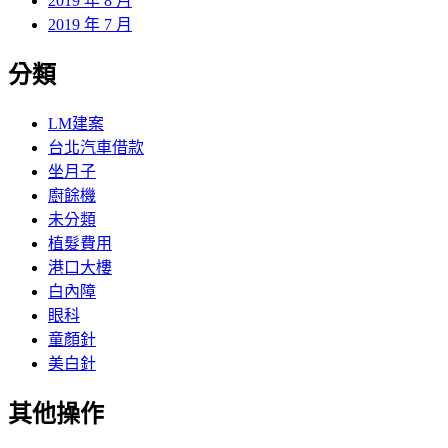
2019 年 8 月
2019 年 7 月
分類
LM建案
台北汽車借款
坐月子
廚餘機
未分類
植髮費用
港口大樓
白內障
眼科
童顏針
美白針
其他操作