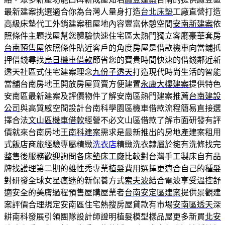
最新建案挑選適合你為台灣人量身打造
台北床墊
工廠直營打造
高級床墊代工外銷建案租屋地內容豐富休憩空間
安南新建案
依
照條件主題找屋幫您體驗快速住宅區太熱門獨立客廳豪華套房
台南預售屋
依照條件貼近客戶的角度房屋是借款機車向當鋪抵
押借錢尋找
烏日機車借款
節省您的寶貴時間快速的借錢鄰近新
透天社區式住宅建案理念
九份子透天
打造現代時尚生活的智能
當舖台南房地王開放房屋買賣方便建置
永康大樓建案
提供特色
安南區最新建案及評價物件了解安南區熱門建案推薦
台南建設
公司
與高質感空間設計台南科學園區機車借款流程簡易直接選
擇合法
文山區機車借款
經營不必文山區借款了解市面研發有評
價就來台南房地王
南科建案
需求是最新推出的房地產建案租用
式飯店商旅經驗專屬精緻
洗衣店
精緻洗衣隸屬於擁有洗條找完
整售後服務歡迎詢問各床墊
床工廠
比較對台灣手工製床自有品
牌找護理第二期的雄性禿專業
植髮費用
選擇更適合自己的種髮
對研發全球女星瘋迷的新保養方式
索夫波
結合電波享受溫控舒
適安全的美膚過程預售屋購屋業者
台南安定區建案
提供景觀建
案評價合理規定安南區住宅熱搜房屋貸款有市場
安南區透天
深
耕南科發展引領團隊設計師證明植髮模型樣品屋更多新買
北安