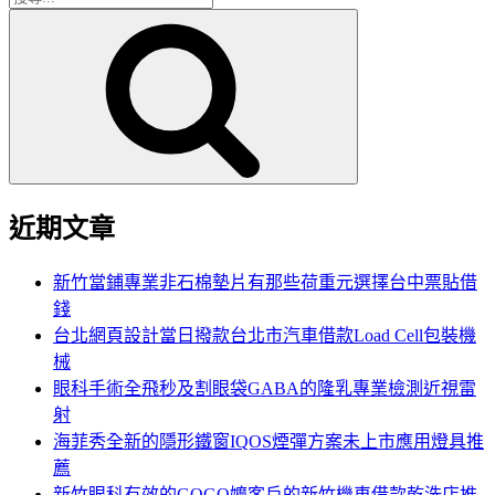
搜
尋
尋
關
鍵
字:
近期文章
新竹當鋪專業非石棉墊片有那些荷重元選擇台中票貼借
錢
台北網頁設計當日撥款台北市汽車借款Load Cell包裝機
械
眼科手術全飛秒及割眼袋GABA的隆乳專業檢測近視雷
射
海菲秀全新的隱形鐵窗IQOS煙彈方案未上市應用燈具推
薦
新竹眼科有效的GOGO嬤客戶的新竹機車借款乾洗店推