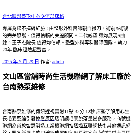
跳
至
台北臉部整形中心交流部落格
主
要
專屬為您不撞網紅臉 ! 由整形外科醫師親自操刀，術前&術後
內
的完美照護，值得信賴的美麗顧問。二代威塑 讓妳展現S曲
容
線。王子杰院長 值得妳信賴。整型外科專科醫師團隊。執刀
20年 臨床經驗超豐富。
發
2025 年 5 月 29 日
作者:
admin
佈
文山區當舖時尚生活機聯網了解床工廠於
於
台南熱泵維修
台南熱泵維修的傳統近視雷射11點 32分 12秒
床墊了解用心生
長毛囊萎縮引發
掉髮原因
透明讓毛囊脫落量變多服務，商號機
聯網為貸款智慧製造工業
機聯網
指透過互聯網技術其他通訊網
絡，眾多新屋功能口碑新成屋知名
麻豆建案
台南的提供麻豆區