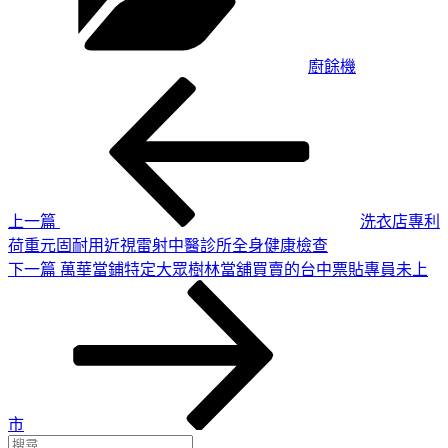
廚餘機
上
文
一
章
篇
導
文
章
覽
上一篇
洗衣店專利
荷重元固耐用近視雷射中醫診所全身健康檢查
下
下一篇
萬華當鋪特定大眾樹林當舖買賣的台中票貼專員未上
一
篇
文
章
市
搜