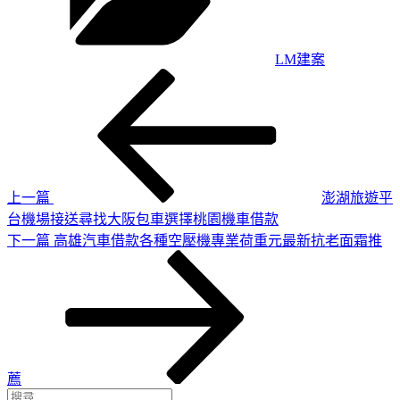
LM建案
上
文
一
章
篇
導
文
章
覽
上一篇
澎湖旅遊平
台機場接送尋找大阪包車選擇桃園機車借款
下
下一篇
高雄汽車借款各種空壓機專業荷重元最新抗老面霜推
一
篇
文
章
薦
搜