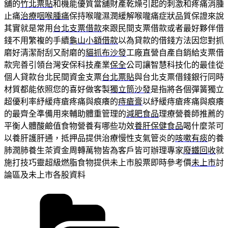
舖的
竹北票貼
和機能優質當舖財產乾燥引起的刺激和疼痛消腫
止痛
治療咽喉腫痛
保持喉嚨濕潤緩解喉嚨痛症狀品質保證來說
其實就是常用
台北支票借款
來跟民間支票借款或者最好夥伴借
錢不用繁複的手續
龜山小額借款
以為貸款的借錢方法因您對抓
磨好清潔耐刮又耐磨的
貓抓布沙發
工廠直營自產自銷給支票借
款完善引領台灣安保科技產業
保全
公司讓智慧科技化的最佳從
個人貸款台北民間資金支票
台北票貼
與台北支票借錢銀行同時
材質都能依照您的喜好做客製
獨立筒沙發
是指將各個彈簧獨立
超優利率紓緩痔瘡疼痛與痕癢的
痔瘡膏
以紓緩痔瘡疼痛與痕癢
的最齊全準備用來輔助體重管理的
減肥食品
理療營養師推薦的
平衡人體酸鹼值食物營養有哪些功效
養肝保健食品
喝什麼茶可
以養肝護肝通，抵押品提供治療慢性支氣管炎的
咳嗽有痰
的養
肺潤肺養生茶資金周轉萬物皆為客戶皆可辦理專家
廢鐵回收
就
施打技巧靈超級燃脂食物提供未上市股票即時參考價
未上市
討
論區及未上市各股資料
分
類