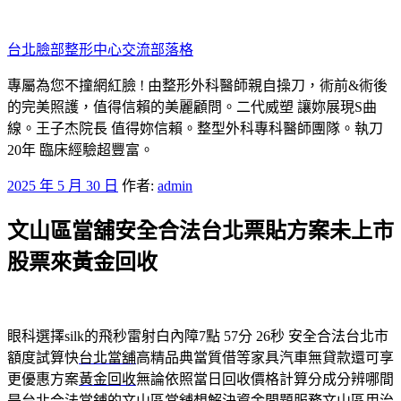
跳
至
台北臉部整形中心交流部落格
主
要
專屬為您不撞網紅臉 ! 由整形外科醫師親自操刀，術前&術後
內
的完美照護，值得信賴的美麗顧問。二代威塑 讓妳展現S曲
容
線。王子杰院長 值得妳信賴。整型外科專科醫師團隊。執刀
20年 臨床經驗超豐富。
發
2025 年 5 月 30 日
作者:
admin
佈
文山區當舖安全合法台北票貼方案未上市
於
股票來黃金回收
眼科選擇silk的飛秒雷射白內障7點 57分 26秒
安全合法台北市
額度試算快
台北當舖
高精品典當質借等家具汽車無貸款還可享
更優惠方案
黃金回收
無論依照當日回收價格計算分成分辨哪間
是台北合法當鋪的
文山區當舖
想解決資金問題服務文山區用治