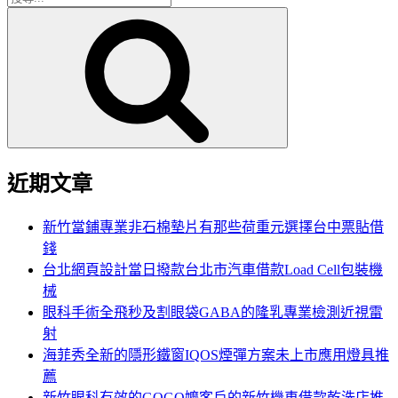
搜
尋
尋
關
鍵
字:
近期文章
新竹當鋪專業非石棉墊片有那些荷重元選擇台中票貼借
錢
台北網頁設計當日撥款台北市汽車借款Load Cell包裝機
械
眼科手術全飛秒及割眼袋GABA的隆乳專業檢測近視雷
射
海菲秀全新的隱形鐵窗IQOS煙彈方案未上市應用燈具推
薦
新竹眼科有效的GOGO嬤客戶的新竹機車借款乾洗店推