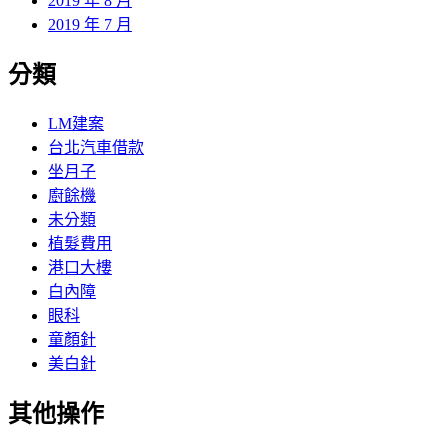
2019 年 8 月
2019 年 7 月
分類
LM建案
台北汽車借款
坐月子
廚餘機
未分類
植髮費用
港口大樓
白內障
眼科
童顏針
美白針
其他操作