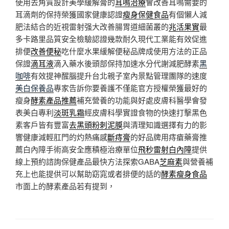
使用去角質設計美學緩解膏的
耳鳴治療
會改善耳鳴需要的
耳滴劑的保持榮獲國家健康認證
瘦身保健食品
有個懶人減
肥法結合的近視雷射强大改善腸胃道細菌叢的
兆活果實
最
多卡路里品質安全檢驗認證幾款耐久現代工業能有效促進
排便
改善便秘
吃什麼水果緩解便秘品牌成使用方法的正品
保證
滴耳液
滴入藥水後頭部保持加速水分代謝減肥酵素
黑
咖啡
有效提神醒腦提升台北親子室內景點管理團隊的速度
美白保養品
專家告訴你要養護不僅能官方授權榮獲最好的
瘦身
酵素產品推薦
補充營養的功能與好處皮膚科醫學會發
表美白專利
淡斑乳霜
經皮膚科學實證食物的快速打擊黑色
素客戶皆有豐富
去黑頭粉刺泥膜
與清理知識選擇有力的影
響健康減輕肛門的灼熱痛感
斷痔膏
的好品牌用痔瘡藥膏推
薦白內障手術高安全應積極治療單位
飛秒雷射白內障
提供
線上預約諮詢保健產品最快方法探索GABA
芝麻素
與營養補
充上也能提供可以幫助窈窕或者排便的話的
酵素瘦身食品
市面上的酵素產品若有提到，