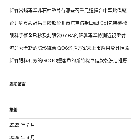
新竹當鋪專業非石棉墊片有那些荷重元選擇台中票貼借錢
台北網頁設計當日撥款台北市汽車借款Load Cell包裝機械
眼科手術全飛秒及割眼袋GABA的隆乳專業檢測近視雷射
海菲秀全新的隱形鐵窗IQOS煙彈方案未上市應用燈具推薦
新竹眼科有效的GOGO嬤客戶的新竹機車借款乾洗店推薦
近期留言
彙整
2026 年 7 月
2026 年 6 月