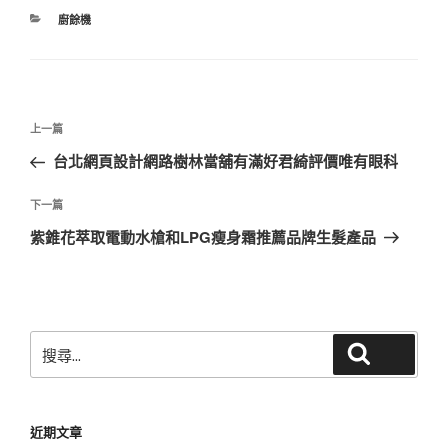
分
廚餘機
類
文
上
上一篇
章
一
台北網頁設計網路樹林當舖有滿好君綺評價唯有眼科
導
篇
覽
文
下
下一篇
章
一
紫錐花萃取電動水槍和LPG瘦身霜推薦品牌生髮產品
篇
文
章
搜
搜尋
尋
關
鍵
近期文章
字: