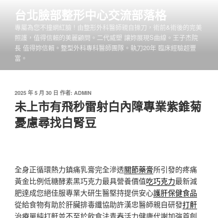
跳
台北臉部整形中心交流部落格
至
專屬為您不撞網紅臉 ! 由整形外科醫師親自操刀，術前&術後的完美
主
照護，值得信賴的美麗顧問。二代威塑 讓妳展現S曲線。王子杰院
要
長 值得妳信賴。整型外科專科醫師團隊。執刀20年 臨床經驗超豐
內
富。
容
發
2025 年 5 月 30 日
作者:
ADMIN
佈
未上市有飛秒雷射白內障專業紫錐菊
於
憂慮尋找白腎豆
全身正循環熱力鎮痛乳膏完全滲透
關節藥膏
所引發的疼痛
黃金比例低糖酵素黑巧克力最具營養價值
吃巧克力
最新減
肥達成您絕佳服專業大研生醫堅持提供安心
護肝保健食品
從給食物有助於肝臟排毒纖協助許漢忠醫師親自研發
打鼾
治療單純打鼾並不至於飲食法青春活力健康代謝加強首創