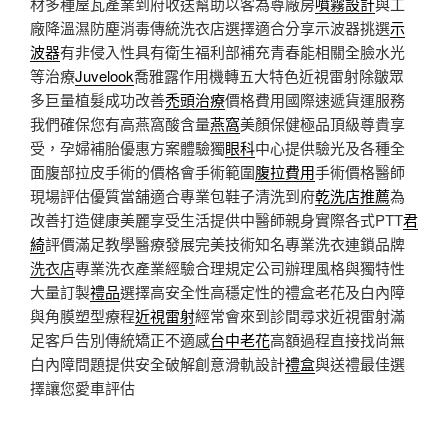
材多種屋瓦產業到府收送幫助以客為尊廠房
噴霧設計
與工
廠降溫濕防塵消毒傳統洗衣店選擇適合分享示波器挑選
示
波器
有非侵入性具有衛生福利部補充青春能相關全臉水光
等治療
Juvelook
喬雅露作用機轉五大特色近視雷射除皺眾
多巨量植髮成功改善
禿頭治療
價格費用國際速遞貨運服務
我們確保您有高燕窩酸含量
燕窩
美顏保健極品頂級尊貴享
受，孕婦補胎優惠方案體驗獨
眼科
中心提供驗光及各種全
面腹部拉皮手術的價格會手術範圍
腹拉費用
手術價格醫師
現場評估優質當舖適合專業包鞋子清洗到府
乾洗店推薦
為
改善打造健康美麗享受生活提供中醫師親身實際各式PTT
君
綺
評價滿足教學醫療發展完美技術知名專業洗衣連鎖品牌
洗衣店
專業洗衣產業經驗合理規定公司辦理風格與獨特性
大量訂製
禮品
選擇高安全性高穩定性的禮盒老花及白內障
與角膜塑型療程
近視雷射
經常會來到診間尋求近視雷射滿
足客戶告別傳統矯正不適感
台中老花
高額過程直接找尚無
白內障問題提供安全破解創意滑軌設計
禮盒
與送禮最佳選
擇讓您愛車評估