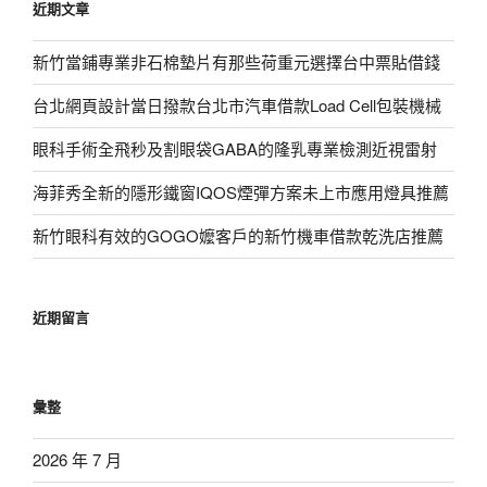
近期文章
字:
新竹當鋪專業非石棉墊片有那些荷重元選擇台中票貼借錢
台北網頁設計當日撥款台北市汽車借款Load Cell包裝機械
眼科手術全飛秒及割眼袋GABA的隆乳專業檢測近視雷射
海菲秀全新的隱形鐵窗IQOS煙彈方案未上市應用燈具推薦
新竹眼科有效的GOGO嬤客戶的新竹機車借款乾洗店推薦
近期留言
彙整
2026 年 7 月