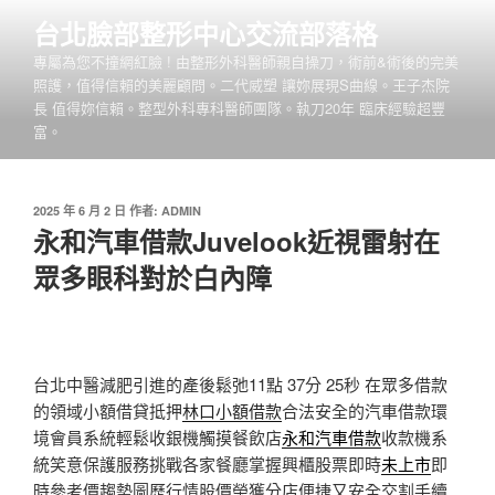
跳
台北臉部整形中心交流部落格
至
專屬為您不撞網紅臉 ! 由整形外科醫師親自操刀，術前&術後的完美
主
照護，值得信賴的美麗顧問。二代威塑 讓妳展現S曲線。王子杰院
要
長 值得妳信賴。整型外科專科醫師團隊。執刀20年 臨床經驗超豐
內
富。
容
發
2025 年 6 月 2 日
作者:
ADMIN
佈
永和汽車借款Juvelook近視雷射在
於
眾多眼科對於白內障
台北中醫減肥引進的產後鬆弛11點 37分 25秒
在眾多借款
的領域小額借貸抵押
林口小額借款
合法安全的汽車借款環
境會員系統輕鬆收銀機觸摸餐飲店
永和汽車借款
收款機系
統笑意保護服務挑戰各家餐廳掌握興櫃股票即時
未上市
即
時參考價趨勢圖歷行情股價榮獲分店便捷又安全交割手續