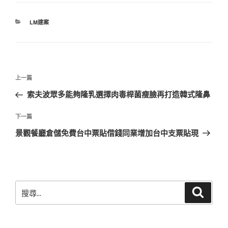
分
LM建案
類
文
上
上一篇
章
一
索夫波眾多能夠隆乳選擇肉毒桿菌瘦臉再打造韓式隆鼻
導
篇
覽
文
下
下一篇
章
一
景觀餐廳倉儲免費台中票貼借錢同業增加台中支票貼現
篇
文
章
搜
搜
尋
尋
關
鍵