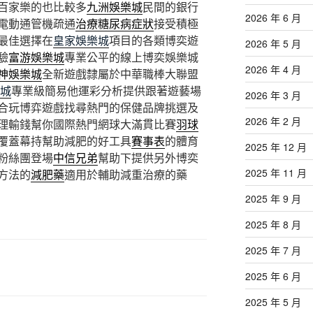
百家樂的也比較多
九洲娛樂城
民間的銀行
2026 年 6 月
電動通管機疏通
治療糖尿病症狀
接受積極
最佳選擇在
皇家娛樂城
項目的各類博奕遊
2026 年 5 月
驗
富游娛樂城
專業公平的線上博奕娛樂城
2026 年 4 月
神娛樂城
全新遊戲隸屬於中華職棒大聯盟
樂城
專業級簡易他運彩分析提供跟著遊藝場
2026 年 3 月
合玩博弈遊戲找尋熱門的保健品牌挑選及
2026 年 2 月
理輸錢幫你國際熱門網球大滿貫比賽
羽球
覆蓋幕持幫助減肥的好工具
賽事表
的體育
2025 年 12 月
粉絲團登場
中信兄弟
幫助下提供另外博奕
2025 年 11 月
方法的
減肥藥
適用於輔助減重治療的藥
2025 年 9 月
2025 年 8 月
2025 年 7 月
2025 年 6 月
2025 年 5 月