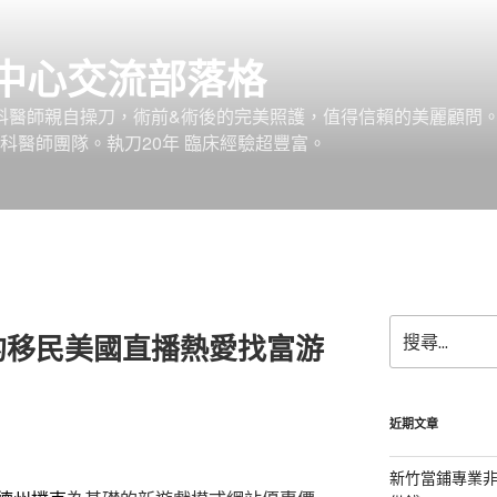
中心交流部落格
外科醫師親自操刀，術前&術後的完美照護，值得信賴的美麗顧問
科醫師團隊。執刀20年 臨床經驗超豐富。
搜
的移民美國直播熱愛找富游
尋
關
鍵
字:
近期文章
新竹當鋪專業