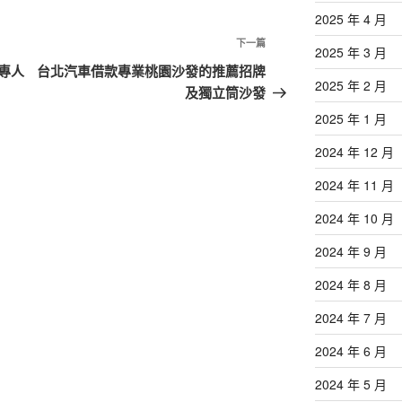
2025 年 4 月
下
下一篇
2025 年 3 月
一
專人
台北汽車借款專業桃園沙發的推薦招牌
2025 年 2 月
篇
及獨立筒沙發
文
2025 年 1 月
章
2024 年 12 月
2024 年 11 月
2024 年 10 月
2024 年 9 月
2024 年 8 月
2024 年 7 月
2024 年 6 月
2024 年 5 月