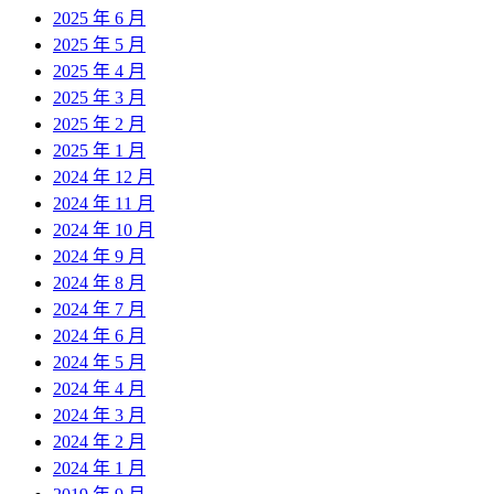
2025 年 6 月
2025 年 5 月
2025 年 4 月
2025 年 3 月
2025 年 2 月
2025 年 1 月
2024 年 12 月
2024 年 11 月
2024 年 10 月
2024 年 9 月
2024 年 8 月
2024 年 7 月
2024 年 6 月
2024 年 5 月
2024 年 4 月
2024 年 3 月
2024 年 2 月
2024 年 1 月