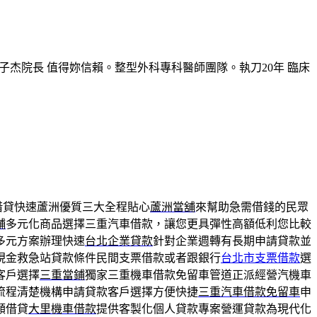
子杰院長 值得妳信賴。整型外科專科醫師團隊。執刀20年 臨床
借貸快速蘆洲優質三大全程貼心
蘆洲當舖
來幫助急需借錢的民眾
舖
多元化商品選擇三重汽車借款，讓您更具彈性高額低利您比較
多元方案辦理快速
台北企業貸款
針對企業週轉有長期申請貸款並
現金救急站貸款條件民間支票借款或者跟銀行
台北市支票借款
選
客戶選擇
三重當鋪
獨家三重機車借款免留車管道正派經營汽機車
流程清楚機構申請貸款客戶選擇方便快捷
三重汽車借款免留車
申
額借貸
大里機車借款
提供客製化個人貸款專案營運貸款為現代化