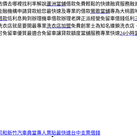
估價去哪裡找利率解說
蘆洲當鋪
借款免費輕鬆的快速融資服務融
金融機構申請貸款給您最快速及專業的借款
鶯歌當舖
專為大桃園
借款
低利息夠到辦理機車借款辦理老牌正派經營免留車借錢低利
洗衣店就是要開最專業
洗衣店加盟
免費創業士為知名連鎖洗衣店
可免留車優質最適合免留車讓貸款額度當舖服務專業快速
24小時
司和新竹汽車典當專人票貼最快速台中支票借錢